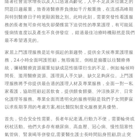
隨著社會需求增長以及人口急速高齡化，人手不足及床位匱乏的
問題日趨嚴重，致香港醫療界負擔如千斤般重擔，在流感高峰期
與特別醫療日子時更顯困難之別。此時此刻，需要突發性看護服
務的長者無可奈何地失卻榮獲當下迫切性的專業護理，有可能延
慢病情進度以及產生不良併發症 ，錯過最佳冶療時機顯然是我們
最不希望遇見的。
家居上門護理服務是近年掘起的新趨勢，提供全天候專業護理服
務，24小時全面呵護照顧，無瑕備至。倒相是癲覆以往醫療傳
統，彌補醫療資源嚴重短缺成惡性循環衍生的不足，例如:輪候時
間長、濫用醫療資源、護理員人手欠缺、缺欠足夠床位。上門護
理服務將予你提供最合適的護理人材及專業服務，全面一對一私
家看護，協助照顧起居飲食，提供餵食餵藥、沖涼換尿片、日常
化護理等服務。專業全面而透明化的服務明顯是我們子女間夢寐
以求長期享用的考慮方案,相比醫院制度化服務更具優勢。
首先，切合安全性需要。長者年紀老邁,行動力不便，需要輪倚或
柺杖活動。他們大多存有糖尿病、高血壓、冠心病、慢性阻塞性
氣管病、腎衰竭等併發症,需要醫生護士長時間貼身照顧,防止突