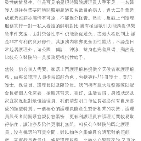
發性病情發生。但是可見的是現時醫院護理員人手不足，一名醫
護人員往往需要同時間照顧超過10名數目的病人，過大工作量造
成疏忽照顧亦屬情有可原，不能過分怪責。然而，反觀上門護理
服務實行一對一私人看護的鮮明對比,擁有極強吸引力能夠提供緊
急事件支援，面對突發性事件仍能急促避免，盡最大程度制止,誠
是非常有利的良好條件。其服務內容亦更全面性體貼，不論是日
常起居護理外，遊公園、傾計、沖涼、抹身也完善具備，顯然是
比較公立醫院的一貫服務更概括性給予。
然後，切合個人需要。家居上門護理服務提供全天候管家護理服
務，由專業護理人員擔當照顧角色，包括專科/註冊護士、登記
護士、保健員、護理員以及陪診員。我們擁有龐大服務團隊以配
合長者個人化需要，按照其背景、喜好、生活習慣，身體狀況及
家庭狀況配對最佳護理員。我們清楚明白每位長者必然有自身喜
愛的類型特質，一個稱心的護理員能產生雙倍相乘的功效，護理
員與長者間關系愈親切愈緊密，更有利護理員在護理期間較易取
得信住，讓冶療及陪伴更順利無阻。相反公立醫院的既定護理
員，沒有挑選的可貴空間，難以物色合眼緣且合適配對的照顧
者，來實行長者最佳一條龍護理服務。比較公立醫院來說,又再次