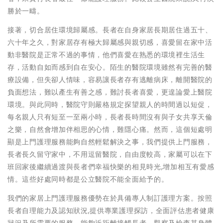
勝於一疇。
接著，切合居住環境歸屬感。長者在自身家居長期居住過五十、
六十年之久，對家居存有極大歸屬感與親切感，喜愛留在家中活
動非醫院是正常不過的事情，他們喜愛在熟悉的環境裡生活生
存，活動自如而感到自在安心。陌生的醫院環境雖然有完善的醫
療設備，但失卻人情味，容易讓長者存有逃離病床，離開醫院的
負面想法，難以產生有善之感，難討長者喜愛，更遑論愛上醫院
環境。與此同時，醫院守則嚴格規定探望親人的時間過以短促，
每名親人只有短至一至兩小時，長者長時間沒有與子女共享天倫
之樂，自然會增加伴相思的心情，難隱心痛。然而，這個短處明
顯是上門護理服務能夠自然輕鬆解決之事，我們提供上門服務，
長者長久留守家中，不用逗留醫院，自由度較高，家屬可以在下
班回家後繼續過渡與長者們幸福快樂的相見時光,增加相互有愛感
情。這些好處同時都是公立醫院不能全面給予的。
我們的家居上門護理服務優勢在於具備專人制訂護理方案。按照
長者自理能力及認知狀況,提供專業護理探訪，全面評估患者健康