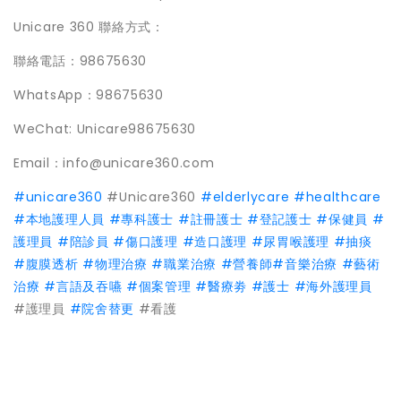
Unicare 360 聯絡方式：
聯絡電話：98675630
WhatsApp：98675630
WeChat: Unicare98675630
Email：info@unicare360.com
#unicare360
#Unicare360
#elderlycare
#healthcare
#本地護理人員
#專科護士
#註冊護士
#登記護士
#保健員
#
護理員
#陪診員
#傷口護理
#造口護理
#尿胃喉護理
#抽痰
#腹膜透析
#物理治療
#職業治療
#營養師
#音樂治療
#藝術
治療
#言語及吞嚥
#個案管理
#醫療劵
#護士
#海外護理員
#護理員
#院舍替更
#看護