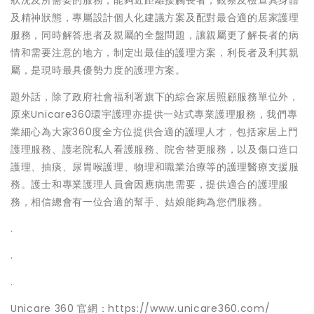
狀況及所需要的服務，能夠近距離接觸長者，觀察及檢查其身體
及精神狀態，專屬設計個人化建議方案及配對最合適的居家護理
服務，同時解答患者及親屬的全盤問題，讓親屬更了解長者的病
情和需要注意的地方，制定出最佳的護理方案，利長者及利其親
屬，是現時最具優勢力度的護理方案。
題外話，除了政府社會福利署旗下的綜合家居照顧服務單位外，
原來Unicare360環宇護理亦提供一站式專業護理服務，我們專
業細心為大家360度全方位提供合適的護理人才，包括家居上門
護理服務、護老院私人看護服務、院舍替更服務，以及傷口造口
護理、抽痰、尿胃喉護理、物理和職業治療等的護理醫療支援服
務。護士和專業護理人員會因應病患需要，提供適合的護理服
務，相信總會有一位合適的幫手、姑娘能夠為您們服務。
.
.
.
Unicare 360 官網：https://www.unicare360.com/