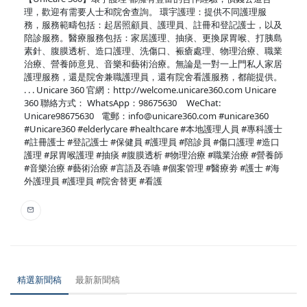
理，歡迎有需要人士和院舍查詢。 環宇護理：提供不同護理服
務，服務範疇包括：起居照顧員、護理員、註冊和登記護士，以及
陪診服務。醫療服務包括：家居護理、抽痰、更換尿胃喉、打胰島
素針、腹膜透析、造口護理、洗傷口、裖瘡處理、物理治療、職業
治療、營養師意見、音樂和藝術治療。無論是一對一上門私人家居
護理服務，還是院舍兼職護理員，還有院舍看護服務，都能提供。
. . . Unicare 360 官網：http://welcome.unicare360.com Unicare
360 聯絡方式： WhatsApp：98675630 WeChat:
Unicare98675630 電郵：info@unicare360.com #unicare360
#Unicare360 #elderlycare #healthcare #本地護理人員 #專科護士
#註冊護士 #登記護士 #保健員 #護理員 #陪診員 #傷口護理 #造口
護理 #尿胃喉護理 #抽痰 #腹膜透析 #物理治療 #職業治療 #營養師
#音樂治療 #藝術治療 #言語及吞嚥 #個案管理 #醫療劵 #護士 #海
外護理員 #護理員 #院舍替更 #看護
精選新聞稿
最新新聞稿