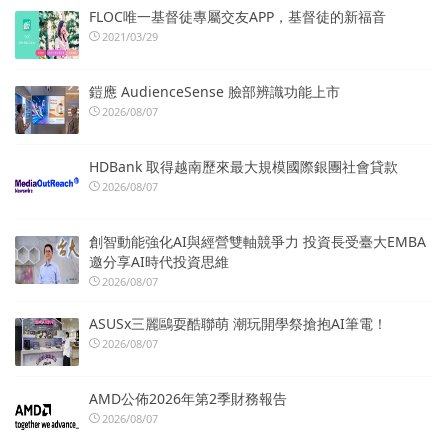
FLOC唯一基督徒專屬交友APP，基督徒的新福音
2021/03/29
鎧應 AudienceSense 臉部辨識功能上市
2026/08/07
HDBank 取得越南歷來最大規模國際銀團社會貸款
2026/08/07
創智動能強化AI與經營雙軸競爭力 投資長受臺大EMBA
邀分享AI時代投資思維
2026/08/07
ASUSx三麗鷗耍酷聯萌 潮玩開學祭搶抱AI筆電！
2026/08/07
AMD公佈2026年第2季財務報告
2026/08/07