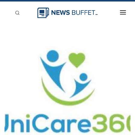
回到首頁
新聞稿分類
登入
刊登