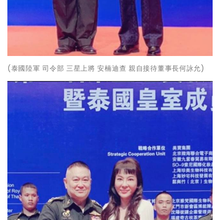
(泰國陸軍 司令部 三星上將 安楠迪查 親自接待董事長何詠允)