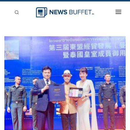
回到首頁
新聞稿分類
登入
刊登