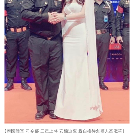
(泰國陸軍 司令部 三星上將 安楠迪查 親自接待創辦人高淑華)