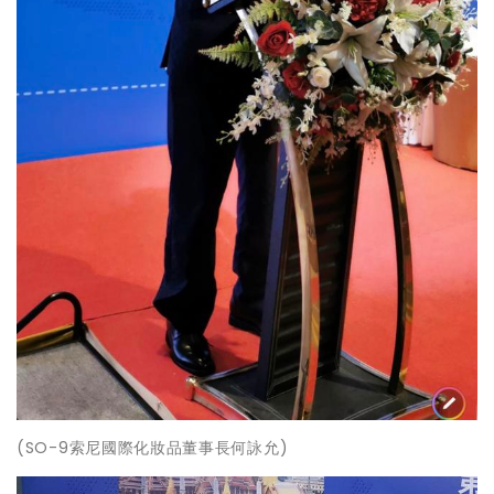
(SO-9索尼國際化妝品董事長何詠允)