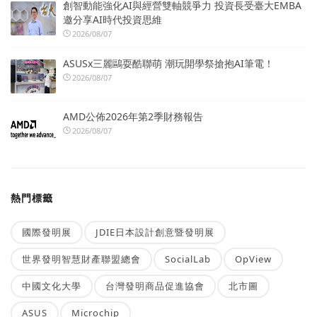
創智動能強化AI與經營雙軸競爭力 投資長受臺大EMBA
邀分享AI時代投資思維
2026/08/07
ASUSx三麗鷗耍酷聯萌 潮玩開學祭搶抱AI筆電！
2026/08/07
AMD公佈2026年第2季財務報告
2026/08/07
熱門標籤
國際發明展
JDIE日本設計創意暨發明展
世界發明智慧財產聯盟總會
SocialLab
OpView
中國文化大學
台灣發明商品促進協會
北市圖
ASUS
Microchip