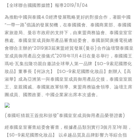
【全球聯合國國際媒體】報導2019/11/04
為推動中國與泰國4.0經濟發展戰略更好的對接合作，著眼中國
“一帶一路"倡議的發展契機，在泰國國會、泰國商業部、泰國國
家旅遊局、曼谷市政府的支持下，由東盟商務協會、泰國皇室官
務處、泰國皇室成員御用產品審查組委會、泰國新聞廣播電視總
會聯合主辦的“2019第3屆東盟經貿發展(曼谷)合作論壇暨泰國皇
室成員御用產品交接儀式"2019年11月4日在曼谷舉行，泰國國王
瑪哈·瓦集拉隆功親自邀請全球華人第一品牌【SO-9索尼國際化
妝品】董事長【何詠允】【SO-9索尼國際化妝品】創辦人【高
淑華】成為亞洲第一與泰國皇室成員御用產品交接，泰國皇室親
王、皇親國戚、泰國黨政軍領導、東盟商務協會領導、論壇主席
團成員、國際政要、中國企業家出席本次盛會。
(泰國旺猜親王簽批和頒發"泰國皇室成員御用產品榮譽證書)
經泰國皇室審查組委會審查，根據產品類別實行3個月至1年期，
【S0-9索尼國際化妝品】 以卓越品質及品牌影響力等綜合指