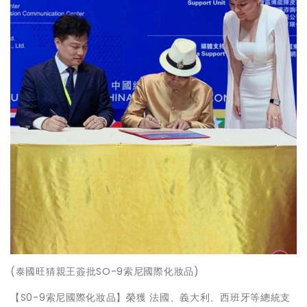
(泰國旺猜親王簽批SO-9索尼國際化妝品)
【S0-9索尼國際化妝品】榮獲 法國、義大利、西班牙等總統支