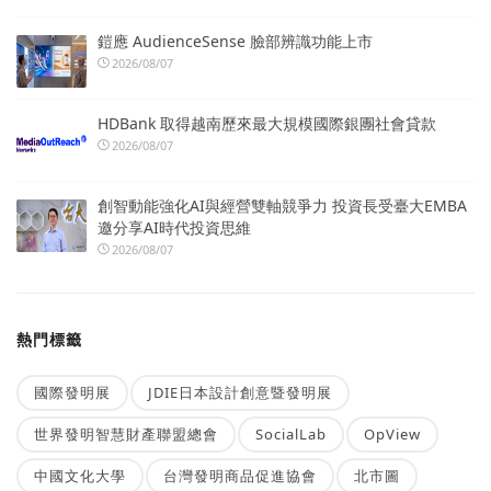
鎧應 AudienceSense 臉部辨識功能上市
2026/08/07
HDBank 取得越南歷來最大規模國際銀團社會貸款
2026/08/07
創智動能強化AI與經營雙軸競爭力 投資長受臺大EMBA
邀分享AI時代投資思維
2026/08/07
熱門標籤
國際發明展
JDIE日本設計創意暨發明展
世界發明智慧財產聯盟總會
SocialLab
OpView
中國文化大學
台灣發明商品促進協會
北市圖