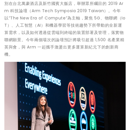
別在台北萬豪酒店及新竹國賓大飯店，舉辦眾所矚目的 2019 Ar
m 科技論壇（Arm Tech Symposia 2019 Taiwan）。今年
以”The New Era of Compute”為主軸，聚焦 5G、物聯網（Io
T）、人工智慧（AI）和機器學習等技術趨勢下所帶動的全新運
算需求，以及如何透過從雲端到終端的裝置部署及管理，落實物
聯網願景。今年兩個場次的論壇預計將吸引超過 1,500 名產業精
英與會，與 Arm 一起攜手激盪出更多運算新紀元下的創新商
機。