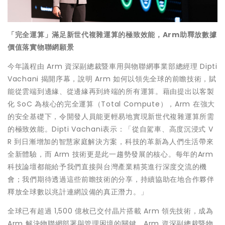
「完全運算」滿足新世代複雜運算的極致效能，
Arm
助釋放數據
價值落實物聯網願景
今年議程由 Arm 資深副總裁暨車用與物聯網事業部總經理 Dipti
Vachani 揭開序幕，說明 Arm 如何以領先全球的前瞻技術，賦
能從雲端到邊緣、從邊緣再到終端的所有運算。藉由提出以客製
化 SoC 為核心的完全運算（Total Compute），Arm 在強大
的安全基礎下，令開發人員能更輕易地實現新世代複雜運算所需
的極致效能。Dipti Vachani表示：「從自駕車、高度沉浸式 V
R 到日漸增加的智慧家庭解決方案，科技的革新為人們生活帶來
全新體驗，而 Arm 技術更是此一趨勢發展的核心。每年的Arm
科技論壇都能給予我們直接與台灣產業精英進行深度交流的機
會；我們期待透過這些前瞻技術的分享，持續協助在地合作夥伴
釋放全球數以兆計連網設備的真正潛力。」
全球已有超過 1,500 億枚已交付晶片搭載 Arm 領先技術，成為
Arm 解決物聯網部署與管理困境的關鍵。Arm 資深副總裁暨物