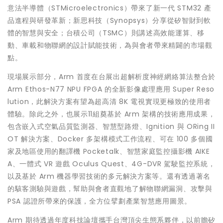
意法半導體（STMicroelectronics）帶來了新一代 STM32 產
品進程與研發革新；新思科技（Synopsys）分享從矽智財到軟
體的智慧與安全；台積公司（TSMC）則講述高效能運算、移
動、車載和物聯網的設計賦能技術，為與會者帶來精闢的市場觀
點。
現場展示部分，Arm 首度在台展出超解析度神經網絡算法整合於
Arm Ethos-N77 NPU FPGA 的全新影像處理應用 Super Reso
lution，此解決方案有望為超高清 8K 電視實現更極致的使用者
體驗。除此之外，也展示11組奠基於 Arm 架構的技術應用成果，
包含嵌入式空氣品質監測器、智慧型路燈、Ignition 與 ORing II
OT 解決方案、Docker 多架構模式工作流程、可在 100 多個國
家及地區使用的翻譯機 Pocketalk、智慧家庭監控攝影機 AIKE
A、一體式 VR 遊戲 Oculus Quest、4G-DVR 駕駛監控系統，
以及基於 Arm 機器學習技術的多元解決方案等。還有透過著名
的駭客測驗與遊戲，幫助與會者直觀地了解物聯網漏洞、攻擊與
PSA 認證所帶來的保護，全方位擘劃產業智慧應用圖景。
Arm 期待透過年度科技論壇攜手台灣頂尖生態系夥伴，以前瞻矽