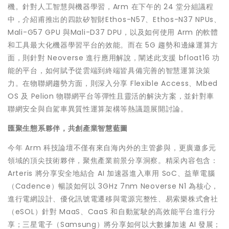
機。針對人工智慧與機器學習，Arm 在下午的 24 堂分組議程
中，介紹甫推出的四款矽智財Ethos-N57、Ethos-N37 NPUs、
Mali-G57 GPU 與Mali-D37 DPU，以及如何使用 Arm 的軟體
和工具最大化機器學習平台的效能。而在 5G 趨勢和邊緣運算方
面，則針對 Neoverse 進行應用解說，闡述此支援 bfloat16 功
能的平台，如何賦予從雲端到終端皆具備完善的智慧運算決策
力。在物聯網趨勢方面，則深入分享 Flexible Access、Mbed
OS 及 Pelion 物聯網平台等彈性且靈活的解決方案，並針對車
聯網安全與自駕車異質性運算架構等熱議題展開討論。
匯聚生態系夥伴，共創產業智慧藍圖
今年 Arm 科技論壇不僅有來自海內外的主管參與，更廣邀多元
領域的頂尖技術夥伴，聚焦產業前景分享洞察。精采內容包含：
Arteris 將分享安全地結合 AI 加速器進入車用 SoC、益華電腦
（Cadence）暢談如何以 3GHz 7nm Neoverse N1 為核心，
進行電網設計、優化訊號電遷移與電源完整性、易索樂株式會社
（eSOL）針對 MaaS、CaaS 和自動駕駛的高效能平台進行分
享；三星電子（Samsung）將分享如何以大數據加速 AI 發展；