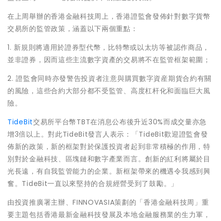
在上周舉辦的香港金融科技周上，香港證監會發佈針對數字貨幣
交易所的監管政策，涵蓋以下兩個重點：
1. 新規則將適用於證券型代幣，比特幣或以太坊等被認作商品，
並非證券，因而這些主流數字資產的交易將不在監管框架範圍；
2. 證監會同時亦發警告投資者注意與購買數字資産期貨合約有關
的風險，這些合約大部分都不受監管、高度杠杆化和面臨巨大風
險。
TideBit
交易所平台幣TBT在消息公布後升近30%而成交量亦急
增3倍以上。對此TideBit發言人表示：「TideBit歡迎證監會發
佈新的政策，新的框架對於保護投資者起到非常積極的作用，特
別對於金融科技、區塊鏈和數字產業而言。創新的紅利將屬於目
光長遠，有自我監管能力的企業。新框架帶來的機遇令我感到興
奮。TideBit一直以來堅持的合規經營受到了鼓勵。」
由投資推廣署主辦、FINNOVASIA策劃的「香港金融科技周」重
要主題包括香港最新金融科技發展及本地金融服務業的生力軍，