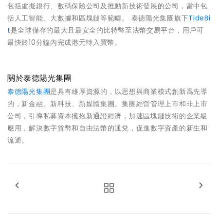
包括虛擬銀行、數碼保險公司及推動新技術發展的公司，當中包
括人工智能、大數據和區塊鏈等範疇。 泰德陽光集團旗下
TideBi
t
是全球僅存的最大且最安全的比特幣至法幣交易平台，用戶可
最快於10分鐘內完成港元轉入買幣。
關於泰德陽光集團
泰德陽光集團
是具有雄厚資源的，以思想與商業模式創新爲先導
的，新金融、新科技、新媒體集團。集團經營管理上市和非上市
公司，引導私募資本擁抱新通證經濟，加速區塊鏈技術的企業級
應用，解決數字貨幣和自由法幣的通兌，促進數字資產的新生和
流通。