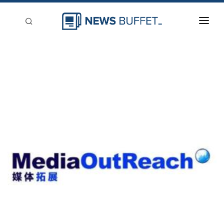
回到首頁
新聞稿分類
登入
刊登