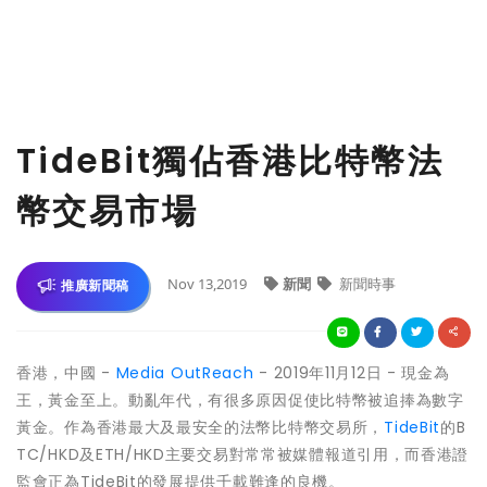
TideBit獨佔香港比特幣法
幣交易市場
Nov 13,2019
新聞
新聞時事
推廣新聞稿
香港，中國 -
Media OutReach
- 2019年11月12日 - 現金為
王，黃金至上。動亂年代，有很多原因促使比特幣被追捧為數字
黃金。作為香港最大及最安全的法幣比特幣交易所，
TideBit
的B
TC/HKD及ETH/HKD主要交易對常常被媒體報道引用，而香港證
監會正為TideBit的發展提供千載難逢的良機。