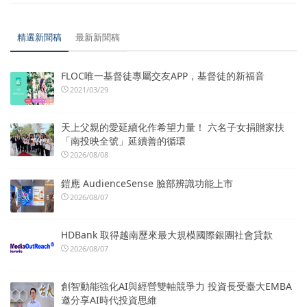
精選新聞稿
最新新聞稿
FLOC唯一基督徒專屬交友APP，基督徒的新福音
2021/03/29
天上父親的愛延續化作希望力量！ 六名子女捐贈家扶
「南投映全號」延續善的循環
2026/08/08
鎧應 AudienceSense 臉部辨識功能上市
2026/08/07
HDBank 取得越南歷來最大規模國際銀團社會貸款
2026/08/07
創智動能強化AI與經營雙軸競爭力 投資長受臺大EMBA
邀分享AI時代投資思維