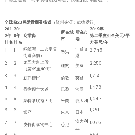
全球前
20
最昂貴商業街道
（資料來源：戴德梁行）
201
201
2019
年
所在城
所在市
9
年
8
年
商業街
第二季度租金
美元
/
平
市
場
排名
排名
方英尺
/
年
銅鑼灣（主要零售
中國香
1
1
2,745
香港
街道商舖）
港
第五大道上段
2
2
2,250
紐約
美國
（第49至60街）
3
3
1,714
新邦德街
倫敦
英國
4
4
1,478
香榭麗舍大道
巴黎
法國
5
5
1,447
蒙特拿破崙大街
米蘭
義大利
6
6
1,251
銀座
東京
日本
澳大利
7
7
1,076
皮特街購物中心
悉尼
亞
8
9
866