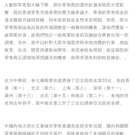
人數和零售額大幅下降，部分零售商的運作於週末因而大受影
響，因此香港零售市場承受的壓力越來越大。香港的零售租金於
過去幾個月錄得跌幅，到年底前租金走勢未見明朗。然而，部分
零售商卻認為目前的市場調整是一個難得的機會，讓他們重返一
線商業街道，故我們預計一線商業街道的店舖組合將會出現一些
調整。另外，當中以針對大眾市場需求和本地消費的行業，例如
教育、生活、體育與運動休閒等，表現會較為理想，故這類型的
零售商正謹慎地尋找擴充的機會，或尋求更有利的租賃條款。」
在大中華區，有七條商業街道躋身了亞太區排名首20位，包括香
港（第一）、北京（第六）、上海（第八）、深圳（第十一）、
廣州（第十三）、台北（第十五）和南京（第二十）。各地的排
名與去年持平，當中南京更上升了三位以躋身亞太區排名榜。
中國內地大部分主要城市零售業擴充依然非常活躍，國內和國際
零售商都積極於不同地方落戶，而後者維持了多地開店的策略。