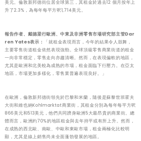
美元。倫敦新邦德街位居全球第三，其租金於過去12 個月按年上
升了2.3%，為每年每平方呎1,714美元。
報告作者、戴德梁行歐洲、中東及非洲零售市場研究部主管Dar
ren Yates表示：
「就租金表現而言，今年的結果令人鼓舞，
主要零售街道租金依然表現強勁。全球頂級零售商業街道的租金
一向非常穩定，零售走向亦趨清晰。然而，在表現偏軟的地區，
尤其是歐洲和北美較為成熟的市場，租金面臨下行壓力。在亞太
地區，市場更加多樣化，零售業普遍表現良好。」
在歐洲，倫敦新邦德街領先於巴黎和米蘭，隨後是蘇黎世班霍夫
大街和維也納Kohlmarktat商業街，其租金分別為每年每平方呎
866美元和513美元，他們共同躋身歐洲5大最昂貴的商業街。總
體而言，歐洲約70%的地區租金與去年持平或有所上升。然而，
在成熟的西北歐、南歐、中歐和東歐市場，租金兩極化比較明
顯，尤其是線上銷售尚未全面蓬勃發展的地區。