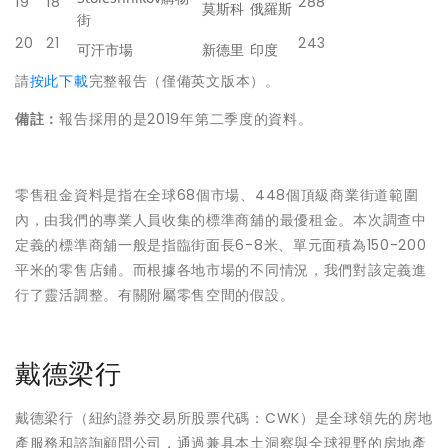
19
18
288
莫斯科
俄羅斯
街
20
21
243
可汗市場
新德里
印度
請
按此下載
完整報告（僅備英文版本）。
備註：
報告採用的是2019年第二季度的資料。
零售租金資料是指在全球68個市場、448個頂級商業街道範圍
內，由我們的專業人員收集的標準商舖的最優租金。本次調查中
定義的標準商舖一般是指臨街面長6-8米、單元面積為150-200
平米的零售店鋪。而根據各地市場的不同情況，我們對該定義進
行了靈活調整。有關附屬零售空間的假設。
戴德梁行
戴德梁行（紐約證券交易所股票代碼：CWK）是全球領先的房地
產服務和諮詢顧問公司，通過兼具本土洞察與全球視野的房地產