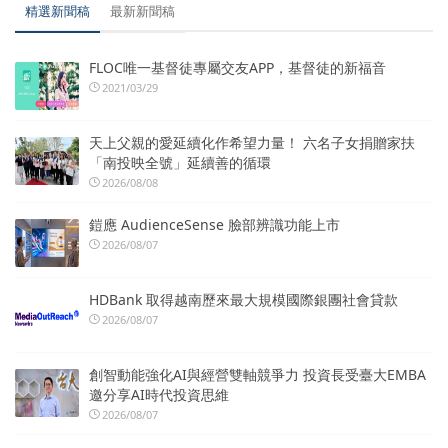
精選新聞稿
最新新聞稿
FLOC唯一基督徒專屬交友APP，基督徒的新福音
2021/03/29
天上父親的愛延續化作希望力量！ 六名子女捐贈家扶
「南投映全號」延續善的循環
2026/08/08
鎧應 AudienceSense 臉部辨識功能上市
2026/08/07
HDBank 取得越南歷來最大規模國際銀團社會貸款
2026/08/07
創智動能強化AI與經營雙軸競爭力 投資長受臺大EMBA
邀分享AI時代投資思維
2026/08/07