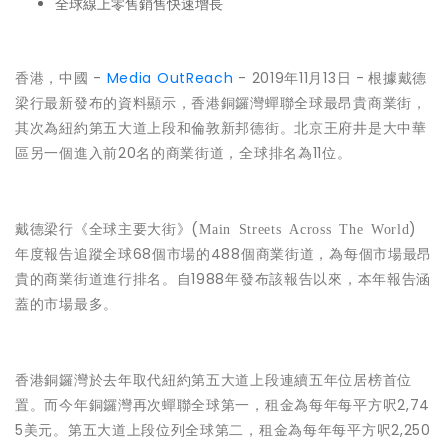
全球線上零售銷售快速增長
香港，中國 -
Media OutReach
- 2019年11月13日 -
根據戴德
梁行最新發布的資料顯示，香港銅鑼灣蟬聯全球最昂貴商業街，
其次為紐約第五大道上段和倫敦新邦德街。北京王府井是大中華
區另一個進入前20名的商業街道，全球排名為11位。
戴德梁行《全球主要大街》(
)
Main Streets Across The World
年度報告追蹤全球68個市場的488個商業街道，為每個市場最昂
貴的商業街道進行排名。自1988年發布該報告以來，本年報告涵
蓋的市場最多。
香港銅鑼灣於去年取代紐約第五大道上段連續五年位居榜首位
置。而今年銅鑼灣再次蟬聯全球第一，租金為每年每平方呎2,74
5美元。第五大道上段位列全球第二，租金為每年每平方呎2,250