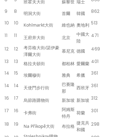
班霍夫大街
蘇黎世
瑞士
9
8
862
明洞大街
首爾
韓國
10
10
513
Kohlmarkt大街
維也納
奧地利
中國大
11
11
471
王府井大街
北京
陸
考芬格大街/諾伊豪
12
12
469
慕尼克
德國
澤爾大街
13
13
401
格拉夫頓街
都柏林
愛爾蘭
14
15
361
埃爾穆街
雅典
希臘
巴賽隆
14
14
361
天使門步行街
西班牙
那
16
17
312
烏節路購物街
新加坡
新加坡
阿姆斯
17
16
301
卡弗街
荷蘭
特丹
捷克共
18
19
298
Na Příkopě大街
布拉格
和國
Stoleshnikov購物