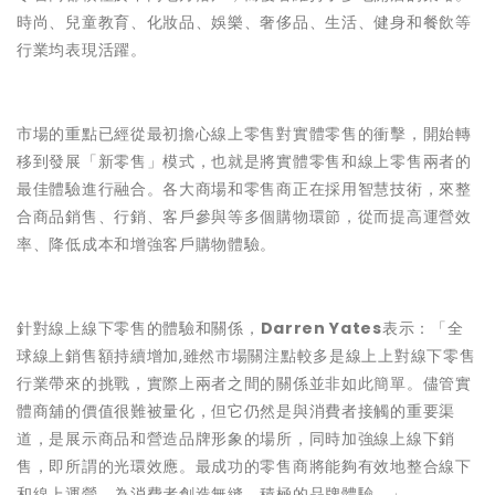
時尚、兒童教育、化妝品、娛樂、奢侈品、生活、健身和餐飲等
行業均表現活躍。
市場的重點已經從最初擔心線上零售對實體零售的衝擊，開始轉
移到發展「新零售」模式，也就是將實體零售和線上零售兩者的
最佳體驗進行融合。各大商場和零售商正在採用智慧技術，來整
合商品銷售、行銷、客戶參與等多個購物環節，從而提高運營效
率、降低成本和增強客戶購物體驗。
針對線上線下零售的體驗和關係，
Darren Yates
表示：「全
球線上銷售額持續增加,雖然市場關注點較多是線上上對線下零售
行業帶來的挑戰，實際上兩者之間的關係並非如此簡單。儘管實
體商舖的價值很難被量化，但它仍然是與消費者接觸的重要渠
道，是展示商品和營造品牌形象的場所，同時加強線上線下銷
售，即所謂的光環效應。最成功的零售商將能夠有效地整合線下
和線上運營，為消費者創造無縫、積極的品牌體驗。」