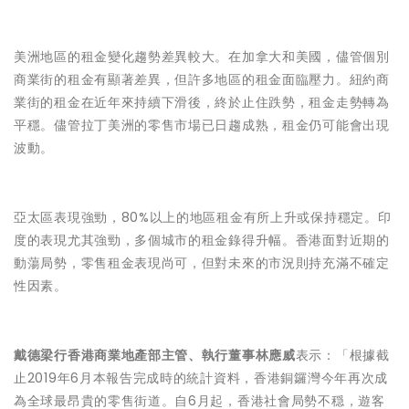
美洲地區的租金變化趨勢差異較大。在加拿大和美國，儘管個別
商業街的租金有顯著差異，但許多地區的租金面臨壓力。紐約商
業街的租金在近年來持續下滑後，終於止住跌勢，租金走勢轉為
平穩。儘管拉丁美洲的零售市場已日趨成熟，租金仍可能會出現
波動。
亞太區表現強勁，80%以上的地區租金有所上升或保持穩定。印
度的表現尤其強勁，多個城市的租金錄得升幅。香港面對近期的
動蕩局勢，零售租金表現尚可，但對未來的市況則持充滿不確定
性因素。
戴德梁行香港商業地產部主管、執行董事林應威
表示：「根據截
止2019年6月本報告完成時的統計資料，香港銅鑼灣今年再次成
為全球最昂貴的零售街道。自6月起，香港社會局勢不穏，遊客