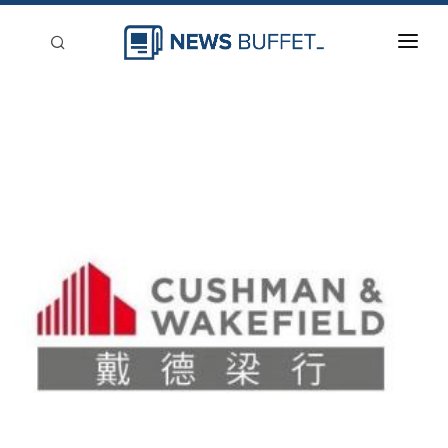
回到首頁
新聞稿分類
登入
刊登