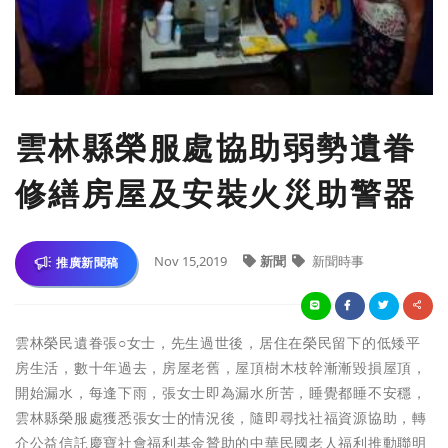
雲林縣榮服處協助弱勢遺眷
修繕房屋及安裝火災助警器
Nov 15,2019
新聞
新聞時事
推廣新聞稿
雲林榮民遺眷張○女士，先生過世後，居住在榮民留下的低矮平
房生活，數十年過去，房屋老舊，屋頂樹木枝幹漸漸毀損屋頂，
開始漏水，每逢下雨，張女士即為漏水所苦，睡覺都睡不安穩，
雲林縣榮服處獲悉張女士的情況後，隨即尋找社福資源協助，轉
介公益信託慶寶社會福利基金贊助的中華民國老人福利推動聯明