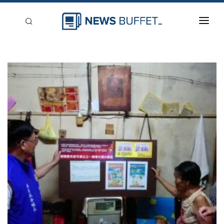
回到首頁
新聞稿分類
登入
刊登