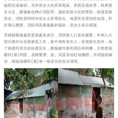
協助完成修繕，另外張女士的房屋電線、廚房設備老舊，較易發
生火災，榮服處也轉介消防局，協助安裝火災助警器，維護居家
安全，消防員同時向張女士宣導防火、地震等災害預防知識，對
於善心團體、消防局及榮服處的協助，張女士表示感謝。
雲林縣榮服處邵更新處長表示，雲林縣人口老化嚴重，年輕人大
部分都外出至都會區工作，家中僅有老年人，容易發生意外，為
了維護民眾生命財產安全，榮服處均會利用訪視時機，主動發掘
榮民(眷)問題，並聯繫警、政、消及其他社福團體，共同協助解
決，期能讓榮民(眷)有一個居住的安全環境。