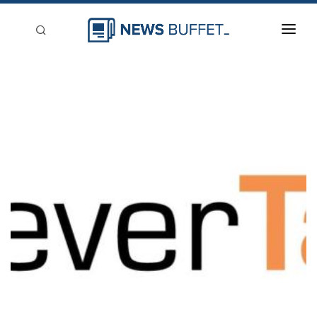
回到首頁
新聞稿分類
登入
刊登