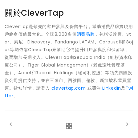
關於CleverTap
CleverTap是領先的客戶參與及保留平台，幫助消費品牌實現用
戶終身價值最大化。全球8,000多個
消費品牌
，包括沃達豐、St
ar、索尼、Discovery、Fandango LATAM、Carousell和Goj
ek等均依靠CleverTap來幫助它們提升用戶參與度和保留率，
從而增加長期收入。CleverTap由Sequoia India（紅杉資本印
度公司）、Tiger Global Management（老虎環球管理基
金）、Accel和Recruit Holdings（瑞可利控股）等領先風險投
資公司提供支持，並在三藩市、西雅圖、倫敦、新加坡和孟買營
運。欲知詳情，請登入
clevertap.com
或關注
LinkedIn
及
Twi
tter
。