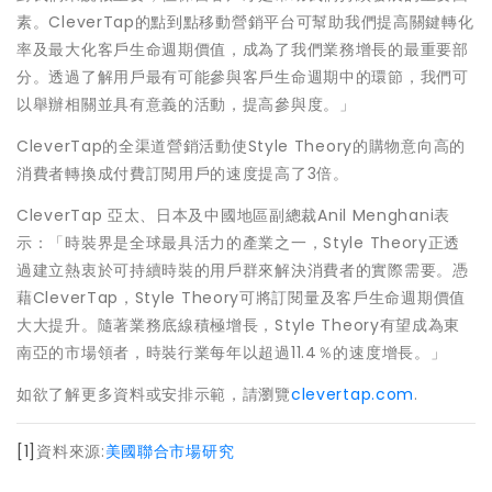
素。CleverTap的點到點移動營銷平台可幫助我們提高關鍵轉化
率及最大化客戶生命週期價值，成為了我們業務增長的最重要部
分。透過了解用戶最有可能參與客戶生命週期中的環節，我們可
以舉辦相關並具有意義的活動，提高參與度。」
CleverTap的全渠道營銷活動使Style Theory的購物意向高的
消費者轉換成付費訂閱用戶的速度提高了3倍。
CleverTap 亞太、日本及中國地區副總裁Anil Menghani表
示：「時裝界是全球最具活力的產業之一，Style Theory正透
過建立熱衷於可持續時裝的用戶群來解決消費者的實際需要。憑
藉CleverTap，Style Theory可將訂閱量及客戶生命週期價值
大大提升。隨著業務底線積極增長，Style Theory有望成為東
南亞的市場領者，時裝行業每年以超過11.4％的速度增長。」
如欲了解更多資料或安排示範，請瀏覽
clevertap.com
.
[1]
資料來源:
美國聯合市場研究