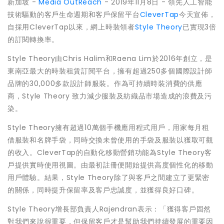
新加坡 -
Media OutReach
- 2019年11月8日 - 領先人工智能
技術驅動的客戶生命週期和客戶保留平台
CleverTap
今天宣佈，
自採用CleverTap以來，網上時裝領者
Style Theory
已實現3倍
的訂閱轉換率。
Style Theory由Chris Halim和Raena Lim於2016年創立，是
東南亞最大的時裝租賃訂閱平台，擁有超過250多個國際設計師
品牌的30,000多款設計師服裝。作為可持續時裝消費的供應
商，Style Theory 致力減少服裝及紡織品市場造成的浪費及污
染。
Style Theory擁有超過10萬個手機應用程式用戶，用家每月租
借服裝和名牌手袋，同時交換未曾使用的手袋及服裝以獲取可觀
的收入。CleverTap的自動化移動營銷功能為Style Theory客
戶提供實時使用視圖。由最初註冊便開始提供高度個性化的移動
用戶體驗。結果，Style Theory除了與客戶之間建立了更緊密
的關係，同時提升保留率及客戶忠誠度，並獲得良好口碑。
Style Theory增長部負責人Rajendran表示：「獲得客戶固然
對我們來說很重要，但保留客戶才是幫助我們持續發展的重要因