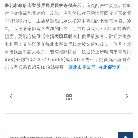
臺北市政府產業發展局局長林崇傑表示
，這次配合中央擴大補助
住宅汰換節能電冰箱、冷氣，有別於以往不需汰舊回收老舊家電
即可領取補助，主要是鼓勵民眾汰換家中耗能的老舊電冰箱、冷
氣，以達居家節電又省錢的目的。北市府爭取到7,200萬補助款
額度，更貼心提供
【申請表填寫範本】
供民眾參考，歡迎大家多
多利用！文件齊備並待北市產業局核定發文通知後，一個月內就
會撥款至申請人帳戶。若有相關問題，歡迎於上班時間來電洽詢1
999(外縣市02-2720-8889)轉6612陳先生，更多資訊請關注
北市產業局官網及FB粉絲專頁「
臺北市產業局-台北饗樂趣
」。