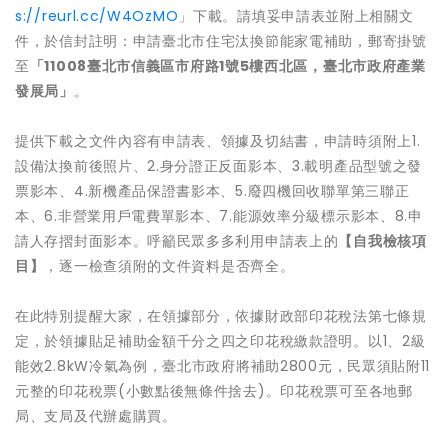
s://reurl.cc/W4OzMO
」下載。請填妥申請表並附上相關文
件，於信封註明：申請臺北市住宅汰換節能家電補助，郵寄掛號
至
「11008臺北市信義區市府路1號5樓西北區，臺北市政府產業
發展局」
。
提供下載之文件內容有申請表、領據及切結書，申請時須附上1.
設備汰換前後照片、2.身分證正反面影本、3.載明產品型號之發
票影本、4.新機產品保證書影本、5.廢四機回收聯單第三聯正
本、6.非營業用戶電費單影本、7.能源效率分級標示影本、8.申
請人存摺封面影本。呼籲民眾多多利用申請表上的
【自我檢核項
目】
，逐一檢查須附的文件資料是否齊全。
在此特別提醒大家，在領據部分，依據財政部印花稅法第七條規
定，於領據貼足補助金額千分之四之印花稅繳款證明。以1、2級
能效2.8kW冷氣為例，臺北市政府將補助2800元，民眾須貼附11
元整的印花稅票(小數點後無條件捨去)。印花稅票可至各地郵
局、支局及代辦處購買。