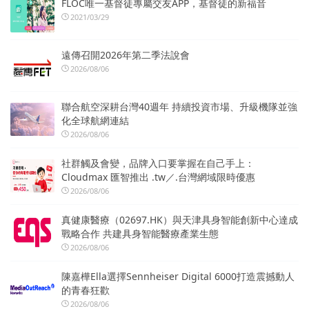
FLOC唯一基督徒專屬交友APP，基督徒的新福音
2021/03/29
遠傳召開2026年第二季法說會
2026/08/06
聯合航空深耕台灣40週年 持續投資市場、升級機隊並強
化全球航網連結
2026/08/06
社群觸及會變，品牌入口要掌握在自己手上：
Cloudmax 匯智推出 .tw／.台灣網域限時優惠
2026/08/06
真健康醫療（02697.HK）與天津具身智能創新中心達成
戰略合作 共建具身智能醫療產業生態
2026/08/06
陳嘉樺Ella選擇Sennheiser Digital 6000打造震撼動人
的青春狂歡
2026/08/06