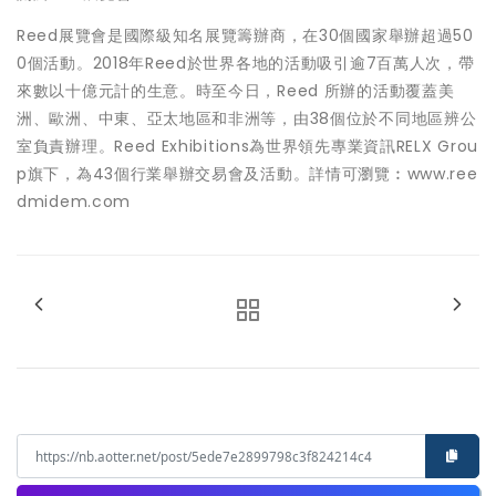
Reed展覽會是國際級知名展覽籌辦商，在30個國家舉辦超過50
0個活動。2018年Reed於世界各地的活動吸引逾7百萬人次，帶
來數以十億元計的生意。時至今日，Reed 所辦的活動覆蓋美
洲、歐洲、中東、亞太地區和非洲等，由38個位於不同地區辨公
室負責辦理。Reed Exhibitions為世界領先專業資訊RELX Grou
p旗下，為43個行業舉辦交易會及活動。詳情可瀏覽︰www.ree
dmidem.com