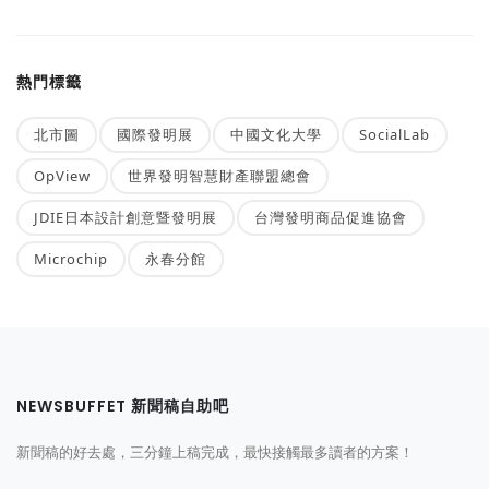
熱門標籤
北市圖
國際發明展
中國文化大學
SocialLab
OpView
世界發明智慧財產聯盟總會
JDIE日本設計創意暨發明展
台灣發明商品促進協會
Microchip
永春分館
NEWSBUFFET 新聞稿自助吧
新聞稿的好去處，三分鐘上稿完成，最快接觸最多讀者的方案！