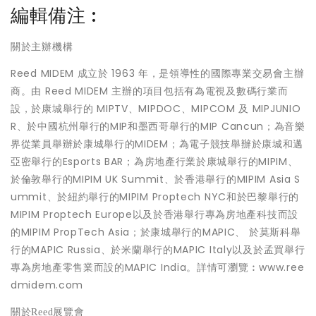
編輯備注︰
關於主辦機構
Reed MIDEM 成立於 1963 年，是領導性的國際專業交易會主辦
商。由 Reed MIDEM 主辦的項目包括有為電視及數碼行業而
設，於康城舉行的 MIPTV、MIPDOC、MIPCOM 及 MIPJUNIO
R、於中國杭州舉行的MIP和墨西哥舉行的MIP Cancun；為音樂
界從業員舉辦於康城舉行的MIDEM；為電子競技舉辦於康城和邁
亞密舉行的Esports BAR；為房地產行業於康城舉行的MIPIM、
於倫敦舉行的MIPIM UK Summit、於香港舉行的MIPIM Asia S
ummit、於紐約舉行的MIPIM Proptech NYC和於巴黎舉行的
MIPIM Proptech Europe以及於香港舉行專為房地產科技而設
的MIPIM PropTech Asia；於康城舉行的MAPIC、 於莫斯科舉
行的MAPIC Russia、於米蘭舉行的MAPIC Italy以及於孟買舉行
專為房地產零售業而設的MAPIC India。詳情可瀏覽︰www.ree
dmidem.com
關於
R
eed
展覽會