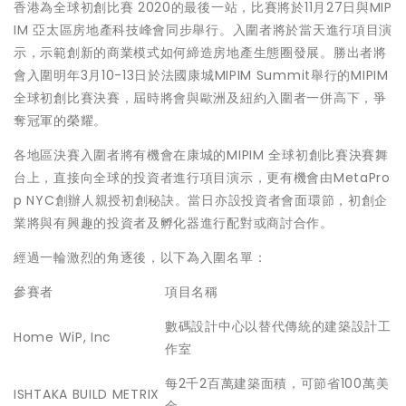
香港為全球初創比賽 2020的最後一站，比賽將於11月27日與MIP
IM 亞太區房地產科技峰會同步舉行。入圍者將於當天進行項目演
示，示範創新的商業模式如何締造房地產生態圈發展。勝出者將
會入圍明年3月10-13日於法國康城MIPIM Summit舉行的MIPIM
全球初創比賽決賽，屆時將會與歐洲及紐約入圍者一併高下，爭
奪冠軍的榮耀。
各地區決賽入圍者將有機會在康城的MIPIM 全球初創比賽決賽舞
台上，直接向全球的投資者進行項目演示，更有機會由MetaPro
p NYC創辦人親授初創秘訣。當日亦設投資者會面環節，初創企
業將與有興趣的投資者及孵化器進行配對或商討合作。
經過一輪激烈的角逐後，以下為入圍名單：
參賽者
項目名稱
數碼設計中心以替代傳統的建築設計工
Home WiP, Inc
作室
每2千2百萬建築面積，可節省100萬美
ISHTAKA BUILD METRIX