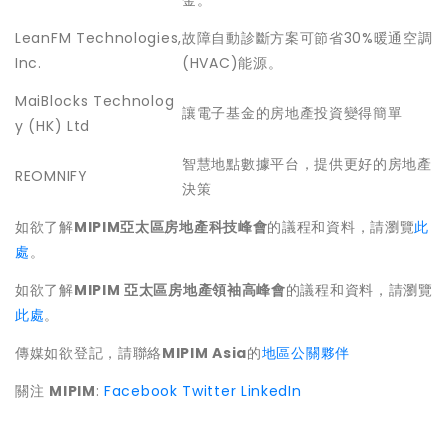
金。
LeanFM Technologies,
故障自動診斷方案可節省30%暖通空調
Inc.
(HVAC)能源。
MaiBlocks Technolog
讓電子基金的房地產投資變得簡單
y (HK) Ltd
智慧地點數據平台，提供更好的房地產
REOMNIFY
決策
如欲了解
MIPIM
亞太區
房地產科技峰會
的議程和資料，請瀏覽
此
處
。
如欲了解
MIPIM
亞太區
房地產
領袖高
峰會
的議程和資料，請瀏覽
此處
。
傳媒如欲登記，請聯絡
MIPIM Asia
的
地區公關夥伴
關注
MIPIM
:
Facebook
Twitter
LinkedIn