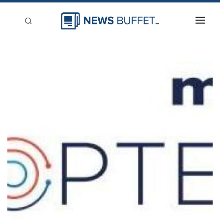
回到首頁
新聞稿分類
登入
刊登