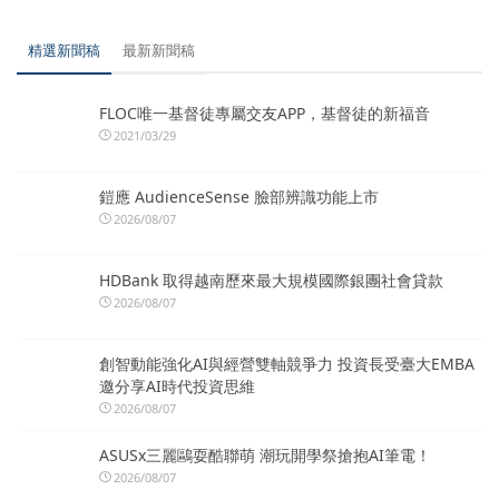
精選新聞稿
最新新聞稿
FLOC唯一基督徒專屬交友APP，基督徒的新福音
2021/03/29
鎧應 AudienceSense 臉部辨識功能上市
2026/08/07
HDBank 取得越南歷來最大規模國際銀團社會貸款
2026/08/07
創智動能強化AI與經營雙軸競爭力 投資長受臺大EMBA
邀分享AI時代投資思維
2026/08/07
ASUSx三麗鷗耍酷聯萌 潮玩開學祭搶抱AI筆電！
2026/08/07