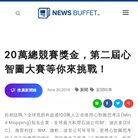
回到首頁
新聞稿分類
20萬總競賽獎金，第二屆心
登入
智圖大賽等你來挑戰！
刊登
Nov 20,2019
新聞
新聞時事
推廣新聞稿
你相信嗎？全球竟然有超過100萬人正在使用心智圖思考法(Min
d Mapping)知名企業：全球最大私營石油公司BP、迪吉多(DE
C)、惠普科技、IBM、微軟、波音公司等等等，更將心智圖思考