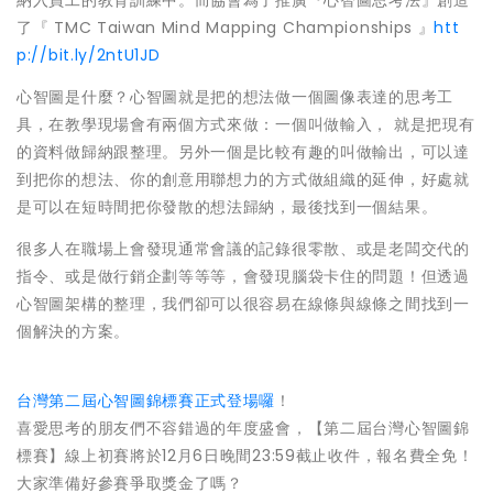
納入員工的教育訓練中。而協會為了推廣『心智圖思考法』創造
了『 TMC Taiwan Mind Mapping Championships 』
htt
p://bit.ly/2ntU1JD
心智圖是什麼？心智圖就是把的想法做一個圖像表達的思考工
具，在教學現場會有兩個方式來做：一個叫做輸入， 就是把現有
的資料做歸納跟整理。另外一個是比較有趣的叫做輸出，可以達
到把你的想法、你的創意用聯想力的方式做組織的延伸，好處就
是可以在短時間把你發散的想法歸納，最後找到一個結果。
很多人在職場上會發現通常會議的記錄很零散、或是老闆交代的
指令、或是做行銷企劃等等等，會發現腦袋卡住的問題！但透過
心智圖架構的整理，我們卻可以很容易在線條與線條之間找到一
個解決的方案。
台灣第二屆心智圖錦標賽正式登場囉
！
喜愛思考的朋友們不容錯過的年度盛會，【第二屆台灣心智圖錦
標賽】線上初賽將於12月6日晚間23:59截止收件，報名費全免！
大家準備好參賽爭取獎金了嗎？