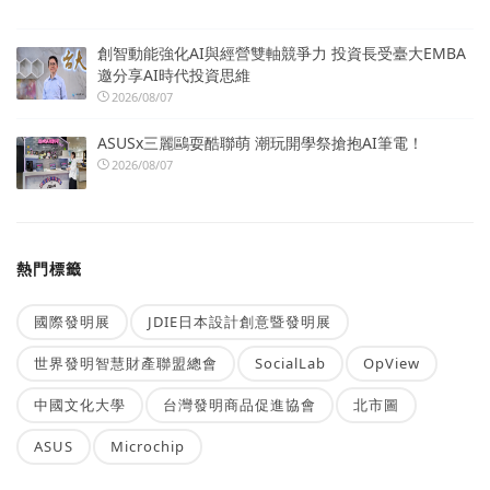
創智動能強化AI與經營雙軸競爭力 投資長受臺大EMBA
邀分享AI時代投資思維
2026/08/07
ASUSx三麗鷗耍酷聯萌 潮玩開學祭搶抱AI筆電！
2026/08/07
熱門標籤
國際發明展
JDIE日本設計創意暨發明展
世界發明智慧財產聯盟總會
SocialLab
OpView
中國文化大學
台灣發明商品促進協會
北市圖
ASUS
Microchip