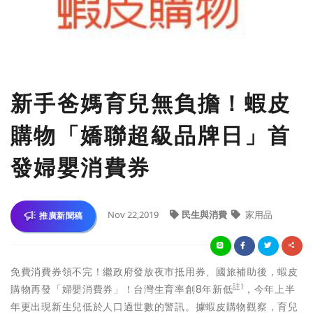
新手爸媽育兒無負擔！蝦皮
購物「嬌聯超級品牌日」首
發婦嬰消費券
Nov 22,2019
民生與消費
家用品
推廣新聞稿
免費消費券領不完！繼政府發放夜市抵用券、國旅補助後，蝦皮
註
1
購物再發「婦嬰消費券」！台灣生育率創8年新低
，今年上半
年更出現新生兒低於人口過世數的警訊。據蝦皮購物觀察，育兒