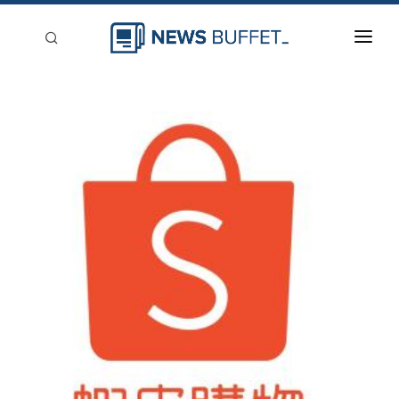
回到首頁
新聞稿分類
登入
刊登