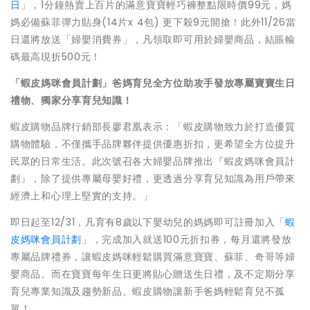
日
」
，
1
分鐘熱賣上百片的滿意寶寶輕巧褲整點限時價
99
元，媽
媽必備蘇菲彈力貼身
(14
片
x 4
包
)
更下殺
9
元開搶！此外
11/26
當
日還將放送
「婦嬰消費券」，凡領取即可用於婦嬰商品，結賬輸
碼最高現折500元！
「蝦皮媽咪會員計劃」爸媽育兒全方位助攻手
發放專屬寶寶生日
禮物、獨家分享育兒知識！
蝦皮購物品牌行銷部長廖君凰表示：「蝦皮購物致力於打造優質
購物體驗，不僅攜手品牌夥伴提供優惠折扣，更希望全方位提升
民眾的日常生活。此次號召各大婦嬰品牌推出『蝦皮媽咪會員計
劃』，除了提供專屬母嬰好禮，更透過分享育兒知識為用戶帶來
經濟上和心理上堅實的支持。」
即日起至12/31，凡育有8歲以下嬰幼兒的媽媽即可註冊加入「
蝦
皮媽咪會員計劃
」，完成加入就送100元折扣券，每月還將發放
專屬品牌禮券，讓蝦皮媽咪輕鬆購買滿意寶寶、蘇菲、奇哥等婦
嬰商品。而在寶寶每年生日更將貼心贈送生日禮，及不定期分享
育兒專業知識及趨勢新品。蝦皮購物讓新手爸媽輕鬆育兒不孤
單！