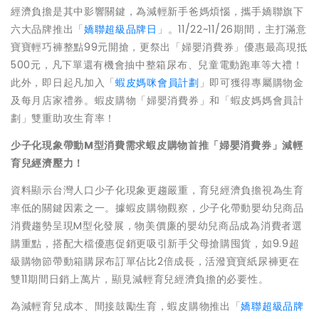
經濟負擔是其中影響關鍵，為減輕新手爸媽煩惱，攜手嬌聯旗下
六大品牌推出「
嬌聯超級品牌日
」。11/22~11/26期間，主打滿意
寶寶輕巧褲整點99元開搶，更祭出「婦嬰消費券」優惠最高現抵
500元，凡下單還有機會抽中整箱尿布、兒童電動跑車等大禮！
此外，即日起凡加入「
蝦皮媽咪會員計劃
」即可獲得專屬購物金
及每月店家禮券。蝦皮購物「婦嬰消費券」和「蝦皮媽媽會員計
劃」雙重助攻生育率！
少子化現象帶動
M
型消費需求
蝦皮購物首推「婦嬰消費券」減輕
育兒經濟壓力！
資料顯示台灣人口少子化現象更趨嚴重，育兒經濟負擔視為生育
率低的關鍵因素之一。據蝦皮購物觀察，少子化帶動嬰幼兒商品
消費趨勢呈現
M
型化發展，物美價廉的嬰幼兒商品成為消費者選
購重點，搭配大檔優惠促銷更吸引新手父母搶購囤貨，如
9.9
超
級購物節帶動箱購尿布訂單佔比
2
倍成長，活潑寶寶紙尿褲更在
雙
11
期間日銷上萬片，顯見減輕育兒經濟負擔的必要性。
為減輕育兒成本、間接鼓勵生育，蝦皮購物推出
「
嬌聯超級品牌