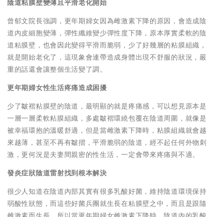
陰道粘膜壁變薄且平滑老化開始
曾郁文院長強調，更年期婦女因為雌激素下降的原因，會造成陰
道內皮細胞變薄，彈性纖維變少彈性度下降，原本厚實柔軟的陰
道粘膜壁，也會因此變得平滑而脆弱，少了好幾層的粘膜組織，
就是開始老化了，這現象會連帶造成身體出現不舒服的狀況，嚴
重的話還會讓整個生活變了調。
更年期婦女性生活疼痛造成困擾
少了皺褶粘膜壁的陰道，最明顯的就是疼痛感，可以想見原本是
一層一層柔軟粘膜組織，多處皺褶環繞包覆在陰道周圍，就像是
被幸福環抱的溫暖舒適，但是當雌激素下降時，粘膜組織就會越
來越薄，甚至不再有皺摺，平滑脆弱的陰道，經不起任何外物刺
激，更何況是夫妻間親密的性生活，一定會帶來疼痛與不適。
發炎症狀陰道雷射找到根本解決
很少人知道在陰道內部其實有很多乳酸好菌，維持陰道環境保持
弱酸性狀態，而這些好菌兵團就生長在粘膜壁之中，而且是跟隨
雌激素而生長，所以當更年期婦女雌激素下降時，陰道內的乳酸