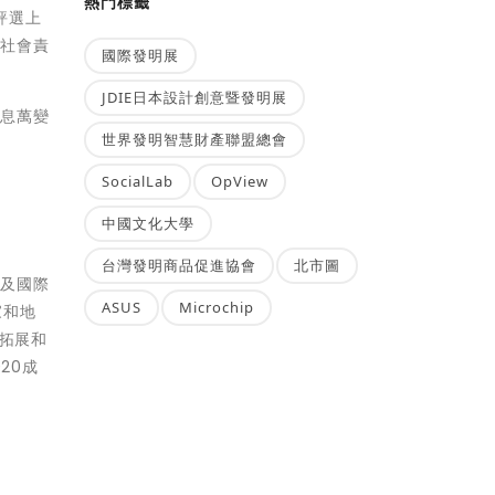
熱門標籤
評選上
業社會責
國際發明展
JDIE日本設計創意暨發明展
瞬息萬變
世界發明智慧財產聯盟總會
SocialLab
OpView
中國文化大學
台灣發明商品促進協會
北市圖
業及國際
ASUS
Microchip
家和地
務拓展和
20成