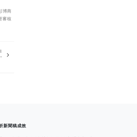
彭博商
經審核
篇
.
析新聞稿成效