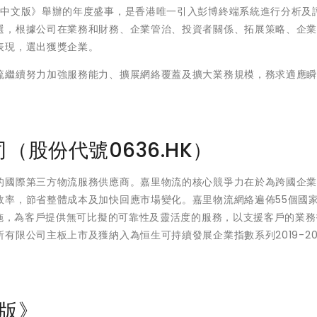
/中文版》舉辦的年度盛事，是香港唯一引入彭博終端系統進行分析及
選，根據公司在業務和財務、企業管治、投資者關係、拓展策略、企
表現，選出獲獎企業。
流繼續努力加強服務能力、擴展網絡覆蓋及擴大業務規模，務求適應
股份代號0636.HK）
的國際第三方物流服務供應商。嘉里物流的核心競爭力在於為跨國企
效率，節省整體成本及加快回應市場變化。嘉里物流網絡遍佈55個國
設施，為客戶提供無可比擬的可靠性及靈活度的服務，以支援客戶的業
限公司主板上市及獲納入為恒生可持續發展企業指數系列2019-20
版》