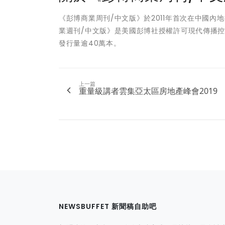
《彭博商業周刊/中文版》於2011年首次在中國內
業週刊/中文版》是美國彭博社授權許可現代傳播
發行量逾40萬本。
上一篇
重量級講者雲集亞太區房地產峰會2019
NEWSBUFFET 新聞稿自助吧