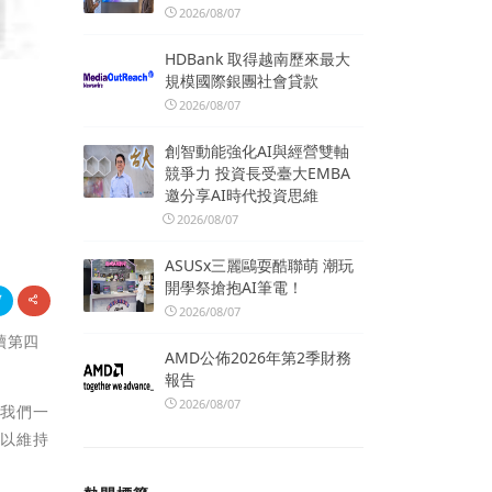
2026/08/07
HDBank 取得越南歷來最大
規模國際銀團社會貸款
》
2026/08/07
創智動能強化AI與經營雙軸
競爭力 投資長受臺大EMBA
邀分享AI時代投資思維
2026/08/07
ASUSx三麗鷗耍酷聯萌 潮玩
開學祭搶抱AI筆電！
2026/08/07
續第四
AMD公佈2026年第2季財務
報告
2026/08/07
，我們一
力以維持