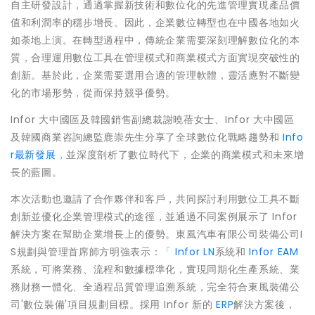
自主研發設計，通過掌握新技術和數位化的先進管理實現產品價
值和利潤率的穩步增長。因此，企業數位轉型也在中國各地如火
如荼地上演。在轉型過程中，傳統企業需要深刻理解數位化的本
質，合理運用數位工具在管理模式和商業模式方面實現突破性的
創新。基於此，企業需要選用合適的管理軟體，靈活應對不斷變
化的市場形勢，從而保持競爭優勢。
Infor 大中國區及韓國銷售副總裁謝曉蓓女士、Infor 大中國區
及韓國商業咨詢總監鹿崇先生分享了全球數位化戰略趨勢和
Info
r最新發展
，並深度剖析了數位時代下，企業的商業模式和未來增
長的藍圖。
本次活動也邀請了合作夥伴和客戶，共同探討利用數位工具不斷
創新並優化企業管理模式的途徑，並通過不同案例展示了 Infor
解決方案在幫助企業增長上的優勢。東風汽車有限公司裝備公司I
S規劃與管理首席師方明強表示：「
Infor LN
系統和
Infor EAM
系統，可將業務、流程和數據標準化，實現同期化生產系統、業
務財務一體化、全過程品質管理追溯系統，完全符合東風裝備公
司'數位裝備'項目規劃目標。採用 Infor 新的
ERP
解決方案後，