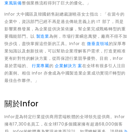
東風裝備
整個業務流程得到了巨大的優化。」
Infor 大中國區及韓國銷售副總裁謝曉蓓女士指出：「在當今的
企業中，資訊部門已經不再是過去傳統意義上的 IT 部了，而是
影響業務發展，為企業提供決策依據，幫企業完成戰略轉型的重
要職能部門。以
製造業
為例，市場行業瞬息萬變，廠商不得不加
快步伐，盡快掌握這些新的工具。Infor 在
微垂直領域
的深厚專
業知識以及創新技術，可以幫助企業理解客戶需求，打造更精准
更有針對性的解決方案，從而保證行業競爭優勢。目前，Infor
基於雲端的、
行業專屬
的
企業解決方
案
在全球有很多引人注目
的案例。相信 Infor 亦會成為中國製造業企業成功實現IT轉型的
最佳合作夥伴。」
關於Infor
Infor是為特定行業提供商用雲端軟體的全球領先提供商。Infor
擁有17,300名員工，在全球170多個國家擁有超過68,000個客
戶。Infor的軟體專為實現改進而設計。如需瞭解更多，請登錄
h