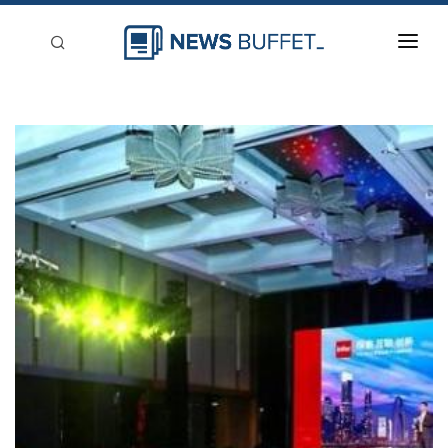
回到首頁
新聞稿分類
登入
刊登