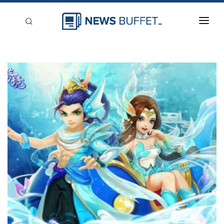
回到首頁
新聞稿分類
登入
刊登