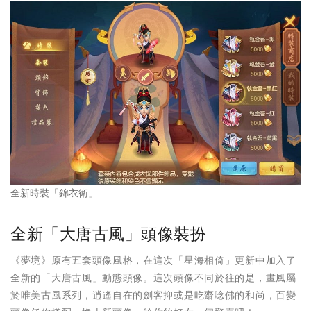
全新時裝「錦衣衛」
全新「大唐古風」頭像裝扮
《夢境》原有五套頭像風格，在這次「星海相倚」更新中加入了
全新的「大唐古風」動態頭像。這次頭像不同於往的是，畫風屬
於唯美古風系列，逍遙自在的劍客抑或是吃齋唸佛的和尚，百變