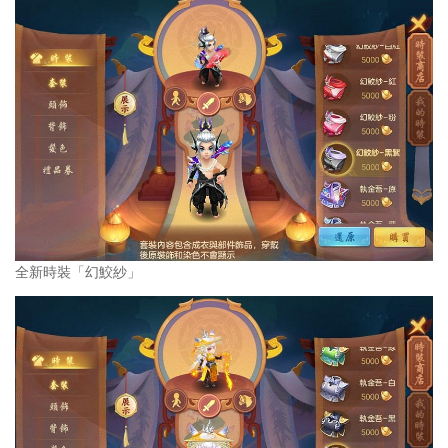
全新時裝「幻鮫紗」