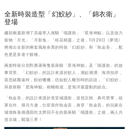
全新時裝造型「幻鮫紗」、「錦衣衛」
登場
繼前兩週新增了高級單人座騎「喵護衛」「星海神鯤」以及強力
寵物「月光」「月影兔」「桂花精靈」之後，11月29日《夢境》
將推出全新的兩套風格各異的時裝「幻鮫紗」和「執金吾」，配
色更是多達十餘種。
兩套時裝分別對應著兩隻新座騎「星海神鯤」及「喵護衛」的故
事背景。「幻鮫紗」的設計來源於鮫人，潮起潮湧、海浪拍岸，
當思緒飄遠時，鮫紗獵獵，彷如鮫人離別時的訴說，「幻鮫紗」
與新座騎「星海神鯤」相輔相成，是海洋最靈動的組合。
「執金吾」的設計來源於長安城護衛，巡視京師、典司禁軍，統
軍在外、揮斥方遒，仕宦當作執金吾，身穿「執金吾」的玩家在
城墻角落偶遇因吃太胖回不去的新座騎「喵護衛」之後，兩人共
巡京城，闖蕩三界！