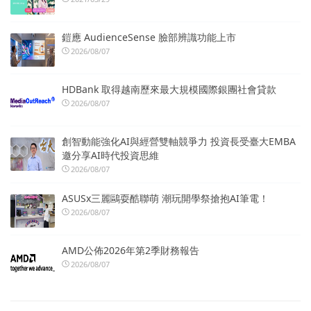
鎧應 AudienceSense 臉部辨識功能上市
2026/08/07
HDBank 取得越南歷來最大規模國際銀團社會貸款
2026/08/07
創智動能強化AI與經營雙軸競爭力 投資長受臺大EMBA
邀分享AI時代投資思維
2026/08/07
ASUSx三麗鷗耍酷聯萌 潮玩開學祭搶抱AI筆電！
2026/08/07
AMD公佈2026年第2季財務報告
2026/08/07