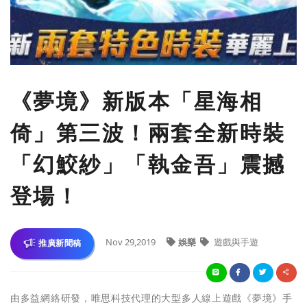
《夢境》新版本「星海相
倚」第三波！兩套全新時裝
「幻鮫紗」「執金吾」震撼
登場！
Nov 29,2019
娛樂
遊戲與手遊
推廣新聞稿
由多益網絡研發，唯思科技代理的大型多人線上遊戲《夢境》手