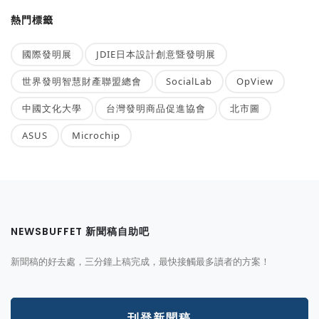
熱門標籤
國際發明展
JDIE日本設計創意暨發明展
世界發明智慧財產聯盟總會
SocialLab
OpView
中國文化大學
台灣發明商品促進協會
北市圖
ASUS
Microchip
NEWSBUFFET 新聞稿自助吧
新聞稿的好去處，三分鐘上稿完成，最快接觸最多讀者的方案！
刊登新聞稿