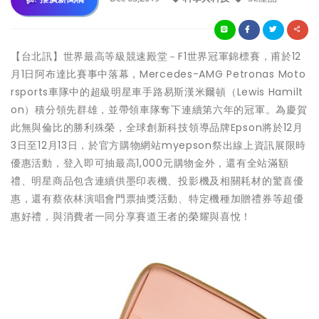
【台北訊】世界最高等級競速殿堂－F1世界冠軍錦標賽，甫於12
月1日阿布達比賽事中落幕，Mercedes-AMG Petronas Moto
rsports車隊中的超級明星車手路易斯漢米爾頓（Lewis Hamilt
on）積分領先群雄，並帶領車隊奪下連續第六年的冠軍。為慶賀
此無與倫比的勝利殊榮，全球創新科技領導品牌Epson將於12月
3日至12月13日，於官方購物網站myepson祭出線上資訊展限時
優惠活動，登入即可抽最高1,000元購物金外，還有全站滿額
禮、明星商品包含連續供墨印表機、投影機及相關耗材的驚喜優
惠，還有蔡依林演唱會門票抽獎活動、特定機種加贈禮券等超優
惠好禮，與消費者一同分享賽道王者的榮耀與喜悅！