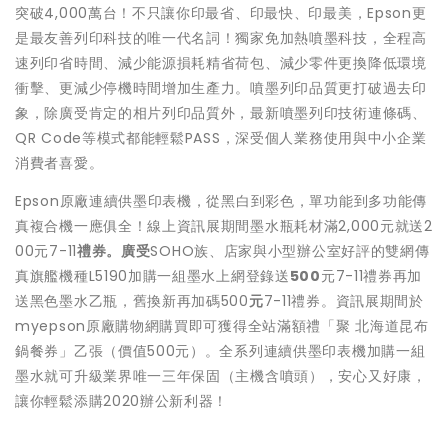
突破4,000萬台！不只讓你印最省、印最快、印最美，Epson更
是最友善列印科技的唯一代名詞！獨家免加熱噴墨科技，全程高
速列印省時間、減少能源損耗精省荷包、減少零件更換降低環境
衝擊、更減少停機時間增加生產力。噴墨列印品質更打破過去印
象，除廣受肯定的相片列印品質外，最新噴墨列印技術連條碼、
QR Code等模式都能輕鬆PASS，深受個人業務使用與中小企業
消費者喜愛。
Epson原廠連續供墨印表機，從黑白到彩色，單功能到多功能傳
真複合機一應俱全！線上資訊展期間墨水瓶耗材滿2,000元就送2
00元7-11
禮券。廣受
SOHO族、店家與小型辦公室好評的雙網傳
真旗艦機種L5190加購一組墨水上網登錄送
500
元7-11禮券再加
送黑色墨水乙瓶，舊換新再加碼500
元
7-11禮券。資訊展期間於
myepson原廠購物網購買即可獲得全站滿額禮「聚 北海道昆布
鍋餐券」乙張（價值500元）。全系列連續供墨印表機加購一組
墨水就可升級業界唯一三年保固（主機含噴頭），安心又好康，
讓你輕鬆添購2020辦公新利器！