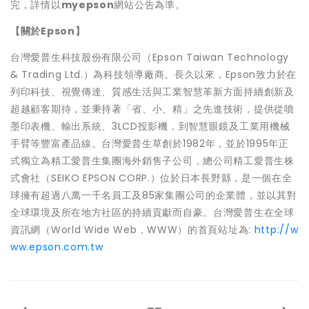
完，詳情以
myepson
網站公告為準。
【關於
Epson
】
台灣愛普生科技股份有限公司（Epson Taiwan Technology
& Trading Ltd.）為科技領導廠商。長久以來，Epson致力於在
列印科技、視覺傳達、質感生活與工業智慧革新方面持續創新及
超越顧客期待，並秉持著「省、小、精」之先進技術，提供從噴
墨印表機、輸出系統、3LCD投影機，到智慧眼鏡及工業用機械
手臂等豐富產品線。台灣愛普生草創於1982年，並於1995年正
式獨立為精工愛普生集團海外銷售子公司，總公司精工愛普生株
式會社（SEIKO EPSON CORP.）位於日本長野縣，是一個在全
球擁有超過八萬一千名員工及85家集團公司的企業體，並以其對
全球環境及所在地方社區的持續貢獻而自豪。台灣愛普生在全球
資訊網（World Wide Web，WWW）的首頁站址為:
http://w
ww.epson.com.tw