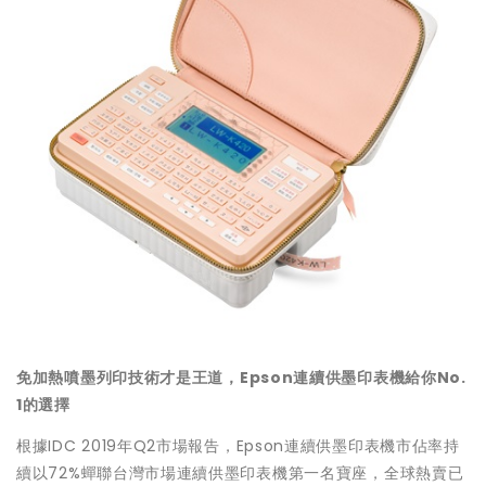
免加熱噴墨列印技術才是王道，
Epson
連續供墨印表機給你
No.
1
的選擇
根據IDC 2019年Q2市場報告，Epson連續供墨印表機市佔率持
續以72%蟬聯台灣市場連續供墨印表機第一名寶座，全球熱賣已