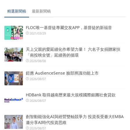
精選新聞稿
最新新聞稿
FLOC唯一基督徒專屬交友APP，基督徒的新福音
2021/03/29
天上父親的愛延續化作希望力量！ 六名子女捐贈家扶
「南投映全號」延續善的循環
2026/08/08
鎧應 AudienceSense 臉部辨識功能上市
2026/08/07
HDBank 取得越南歷來最大規模國際銀團社會貸款
2026/08/07
創智動能強化AI與經營雙軸競爭力 投資長受臺大EMBA
邀分享AI時代投資思維
2026/08/07