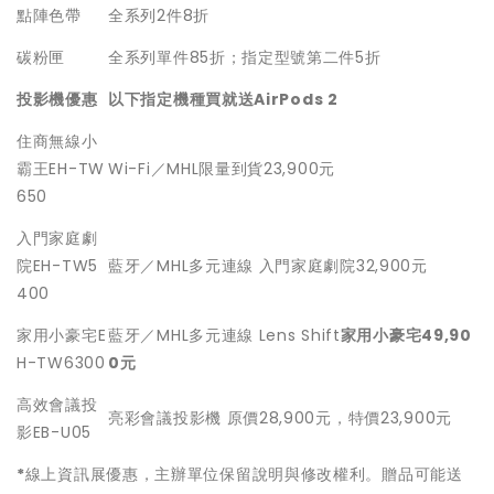
點陣色帶
全系列2件8折
碳粉匣
全系列單件85折；指定型號第二件5折
投影機優惠
以下指定機種買就送
AirPods 2
住商無線小
霸王EH-TW
Wi-Fi／MHL限量到貨23,900元
650
入門家庭劇
院EH-TW5
藍牙／MHL多元連線 入門家庭劇院32,900元
400
家用小豪宅E
藍牙／MHL多元連線 Lens Shift
家用小豪宅
49,90
H-TW6300
0
元
高效會議投
亮彩會議投影機 原價28,900元，特價23,900元
影EB-U05
*
線上資訊展優惠，主辦單位保留說明與修改權利。贈品可能送