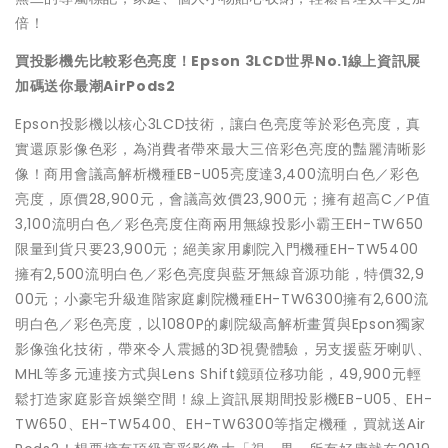
倍！
買投影機先比較彩色亮度！
Epson 3LCD
世界
No.1
線上資訊展
加碼送你最潮
AirPods2
Epson投影機以核心3LCD技術，讓白色亮度等於彩色亮度，真
實還原影像色彩，為消費者帶來最大三倍彩色亮度的豔麗清晰影
像！商用會議高解析機種EB-U05亮度達3,400流明白色／彩色
亮度，原價28,900元，會議高效價23,900元；擁有超高C／P值
3,100流明白色／彩色亮度住商兩用無線投影小霸王EH-TW650
限量到貨只要23,900元；絕美家用劇院入門機種EH-TW5400
擁有2,500流明白色／彩色亮度與藍牙無線音源功能，特價32,9
00元；小豪宅升級進階家庭劇院機種EH-TW6300擁有2,600流
明白色／彩色亮度，以1080P的劇院級高解析畫質與Epson獨家
影像強化技術，帶來令人震撼的3D視覺體驗，另支援藍牙喇叭、
MHL等多元連接方式與Lens Shift鏡頭位移功能，49,900元輕
鬆打造家庭影音娛樂空間！線上資訊展期間投影機EB-U05、EH-
TW650、EH-TW5400、EH-TW6300等指定機種，買就送Air