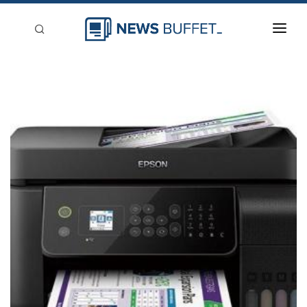
回到首頁
新聞稿分類
登入
刊登