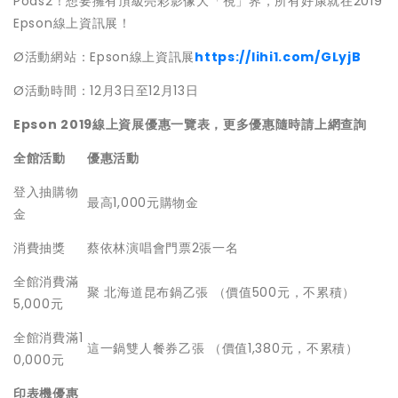
Pods2！想要擁有頂級亮彩影像大「視」界，所有好康就在2019
Epson線上資訊展！
Ø活動網站：Epson線上資訊展
https://lihi1.com/GLyjB
Ø活動時間：12月3日至12月13日
Epson 2019
線上資展優惠一覽表，更多優惠隨時請上網查詢
全館活動
優惠活動
登入抽購物
最高1,000元購物金
金
消費抽獎
蔡依林演唱會門票2張一名
全館消費滿
聚 北海道昆布鍋乙張 （價值500元，不累積）
5,000元
全館消費滿1
這一鍋雙人餐券乙張 （價值1,380元，不累積）
0,000元
印表機優惠