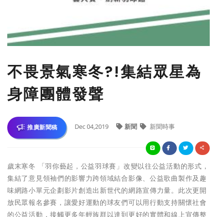
不畏景氣寒冬?!集結眾星為
身障團體發聲
Dec 04,2019
新聞
新聞時事
推廣新聞稿
歲末寒冬 「羽你藝起，公益羽球賽」改變以往公益活動的形式，
集結了意見領袖們的影響力跨領域結合影像、公益歌曲製作及趣
味網路小單元企劃影片創造出新世代的網路宣傳力量。此次更開
放民眾報名參賽，讓愛好運動的球友們可以用行動支持關懷社會
的公益活動，接觸更多年輕族群以達到更好的實體和線上宣傳整