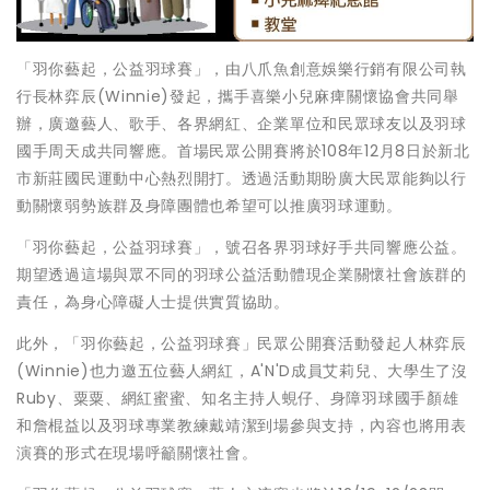
「羽你藝起，公益羽球賽」，由八爪魚創意娛樂行銷有限公司執
行長林弈辰(Winnie)發起，攜手喜樂小兒麻痺關懷協會共同舉
辦，廣邀藝人、歌手、各界網紅、企業單位和民眾球友以及羽球
國手周天成共同響應。首場民眾公開賽將於108年12月8日於新北
市新莊國民運動中心熱烈開打。透過活動期盼廣大民眾能夠以行
動關懷弱勢族群及身障團體也希望可以推廣羽球運動。
「羽你藝起，公益羽球賽」，號召各界羽球好手共同響應公益。
期望透過這場與眾不同的羽球公益活動體現企業關懷社會族群的
責任，為身心障礙人士提供實質協助。
此外，「羽你藝起，公益羽球賽」民眾公開賽活動發起人林弈辰
(Winnie)也力邀五位藝人網紅，A'N'D成員艾莉兒、大學生了沒
Ruby、粟粟、網紅蜜蜜、知名主持人蜆仔、身障羽球國手顏雄
和詹棍益以及羽球專業教練戴靖潔到場參與支持，內容也將用表
演賽的形式在現場呼籲關懷社會。