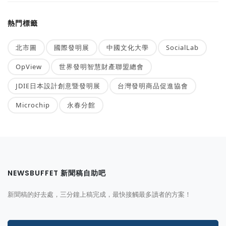
熱門標籤
北市圖
國際發明展
中國文化大學
SocialLab
OpView
世界發明智慧財產聯盟總會
JDIE日本設計創意暨發明展
台灣發明商品促進協會
Microchip
永春分館
NEWSBUFFET 新聞稿自助吧
新聞稿的好去處，三分鐘上稿完成，最快接觸最多讀者的方案！