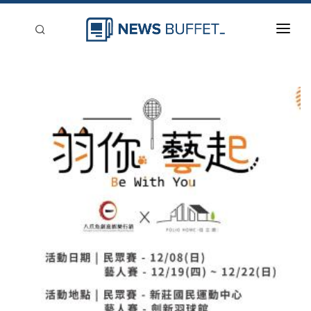
回到首頁
新聞稿分類
登入
刊登