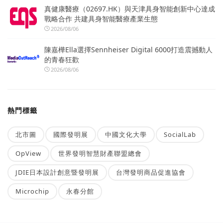
真健康醫療（02697.HK）與天津具身智能創新中心達成
戰略合作 共建具身智能醫療產業生態
2026/08/06
陳嘉樺Ella選擇Sennheiser Digital 6000打造震撼動人
的青春狂歡
2026/08/06
熱門標籤
北市圖
國際發明展
中國文化大學
SocialLab
OpView
世界發明智慧財產聯盟總會
JDIE日本設計創意暨發明展
台灣發明商品促進協會
Microchip
永春分館