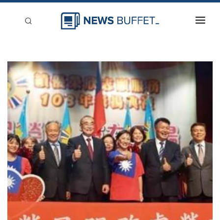
回到首頁
新聞稿分類
登入
刊登