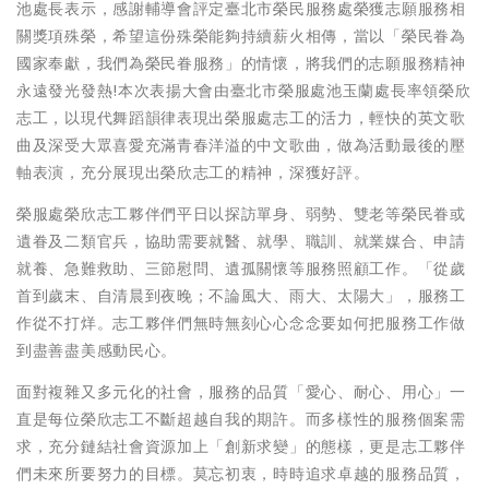
池處長表示，感謝輔導會評定臺北市榮民服務處榮獲志願服務相
關獎項殊榮，希望這份殊榮能夠持續薪火相傳，當以「榮民眷為
國家奉獻，我們為榮民眷服務」的情懷，將我們的志願服務精神
永遠發光發熱!本次表揚大會由臺北市榮服處池玉蘭處長率領榮欣
志工，以現代舞蹈韻律表現出榮服處志工的活力，輕快的英文歌
曲及深受大眾喜愛充滿青春洋溢的中文歌曲，做為活動最後的壓
軸表演，充分展現出榮欣志工的精神，深獲好評。
榮服處榮欣志工夥伴們平日以探訪單身、弱勢、雙老等榮民眷或
遺眷及二類官兵，協助需要就醫、就學、職訓、就業媒合、申請
就養、急難救助、三節慰問、遺孤關懷等服務照顧工作。「從歲
首到歲末、自清晨到夜晚；不論風大、雨大、太陽大」，服務工
作從不打烊。志工夥伴們無時無刻心心念念要如何把服務工作做
到盡善盡美感動民心。
面對複雜又多元化的社會，服務的品質「愛心、耐心、用心」一
直是每位榮欣志工不斷超越自我的期許。而多樣性的服務個案需
求，充分鏈結社會資源加上「創新求變」的態樣，更是志工夥伴
們未來所要努力的目標。莫忘初衷，時時追求卓越的服務品質，