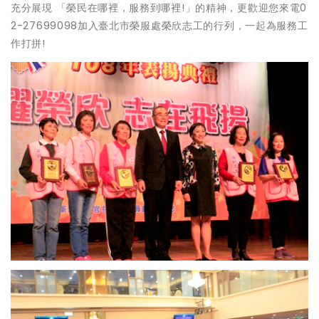
充分展現 「榮民在哪裡，服務到哪裡!」的精神，更歡迎您來電0
2-27699098加入臺北市榮服處榮欣志工的行列，一起為服務工
作打拼!