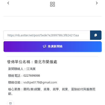
推廣新聞稿
發佈單位名稱：臺北市榮服處
新聞聯絡人：江鴻展
聯絡電話：0227699098
聯絡信箱：
vsdtpe0178@gmail.com
核心業務：榮民(眷)就醫、就養、就學、就業、退除給付與服務照
顧。