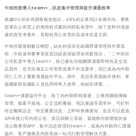
中租控股導入
team+
，訊息集中管理與提升溝通效率
根據IDC的全球調查報告指出，49%的企業預計在兩年內，要將
部署在公有雲上的應用程式搬回內部私有雲中，除了資料外洩疑
慮的資安考量外，長期租用公有雲的高成本也是主因。
中租控股推動數位轉型，結合科技深化組織營運管理與作業流
程，中租迪和董事長室資訊組資深協理翁裕庭指出，「二年前於
公司私雲中導入team+，除已優化功能團隊溝通即時性及交流
品質外，也充份滿足公司智慧資產不外流要求，現已成為內外勤
同仁工作上重要溝通協作平台。因中、英語系界面操作便利，東
協國家部份據點人員也同時導入使用，例如菲律賓。」
team+溝通協作平台，除了內外勤即時溝通、公務用圖檔傳輸
管理、檔案不落地、公文流程審核、視訊會議等需求外，可針對
特定團隊設定「特定重要訊息」之即時推播通知，並且可以透過
API串接公司內部公告、資訊與辦公系統，還能將內部開發的多
項公務專用APP，集中訊息管理到team+，成為內外勤同仁溝通
協作、客戶服務及內部系統一站式行動管理解決方案。