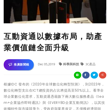
互動資通以數據布局，助產
業價值鏈全面升級
Dec 05,2019
科學與科技
3C產品
推廣新聞稿
根據IDC 發布的《2020年全球數位化轉型預測》，到2023年，
數位化轉型支出在ICT總投資的占比將提高至50%以上。看準全
球企業數位化需求，互動資通憑藉旗下兩大數位服務產品《tea
m+企業協作即時通訊》與
《
EVERY8D企業互動簡訊》，以其技
術獨特性與市場競爭力，受政府與業界肯定，不僅獲經濟部頒