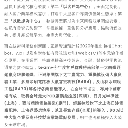
型員工落地的核心發展；
第二『以客戶為中心』
，全面定制化，
融入客戶商業模式需求，打造中大型客戶專屬價值鏈生態系；
第
三『以數據為中心』
，數據轉型將成為未來商務競爭關鍵要素，
在私有雲資安防禦下，掌握數據、蒐集與分析應用，協助流程改
善，提升產業競爭力、生產力與營收。」
而在技術與服務創新面，互動資通預計於2020年推出包括Chat
bot、AIoT以及多對多私有雲視訊功能(WebRTC)等多元協作辦
公應用。在產業面，持續深耕高科技製造、金融、醫療與零售流
通業之數位轉型，
team+
今年度客戶群獲得南部第一大鋼鐵經
銷廠商維勝鋼鐵、正崴集團旗下之世豐電力、重機械設備大廠良
聯工業、多層印刷電路板大廠霖宏科技
(5464)
，及山林水環境
工程
(8473)
等各行各業相繼導入
。在全球市場面，
布局中國市
場有成，取得全球最大
PCB
廠鵬鼎控股
(
深圳
)
、日月光半導體
(
上海
)
、聯芯積體電路製造
(
廈門
)
、鎧勝控股旗下之上海日沛電
腦配件、上海鼎榮房地產，以及長鑫存儲
(
合肥
)
的導入，
80%
以
中大型企業及高科技製造業為重點發展
，明年也將積極投入大陸
及全球市場。