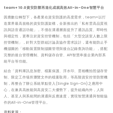
team+ 10.0
資安防禦再進化
成就高效
All-in-One
智慧平台
因應數位轉型下，各產業在資安防護的高度需求，team+以打
造業界最高規格的資安防護架構，全新推出的「私有雲高品質視
訊與語音通話功能」，不僅在溝通層面提升了通訊品質、即時性
與穩定性，更專注於資安控管機制，包括「大型交談室人數上限
控管機制」，針對大型群組討論及協作需求設計，還有能防止手
機擷圖的「移動裝置限制擷圖管理與後台記錄查詢功能」，搭配
完整的後台管理機制、資料儲存自管、API智慧串接企業內部系
統平台等功能。
結合「資料庫訊息加密、檔案保護、浮水印、雲相機拍照儲存管
制、限定工作場所瀏覽文件的檔案取用」等高階資安控管防禦機
制，再整合了辦公系統單點登入(Single Sign-On)之應用中
心，在兼具高效能與高資安二大優勢下，提升組織內外，人與
人、甚至人與系統間的溝通與反應速度，實現智慧溝通與智能協
作的All-in-One管理平台。
資料來源：