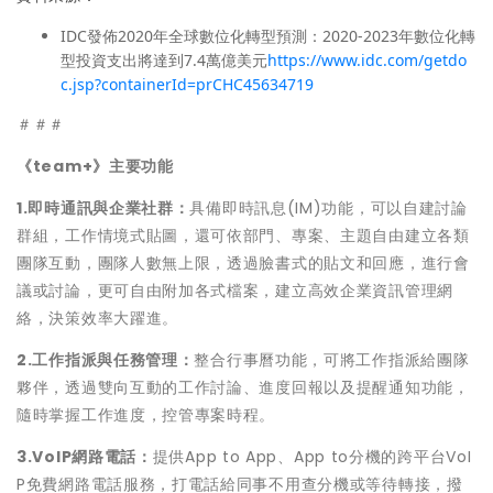
IDC發佈2020年全球數位化轉型預測：2020-2023年數位化轉
型投資支出將達到7.4萬億美元
https://www.idc.com/getdo
c.jsp?containerId=prCHC45634719
＃＃＃
《
team+
》主要功能
1.
即時通訊與企業社群：
具備即時訊息(IM)功能，可以自建討論
群組，工作情境式貼圖，還可依部門、專案、主題自由建立各類
團隊互動，團隊人數無上限，透過臉書式的貼文和回應，進行會
議或討論，更可自由附加各式檔案，建立高效企業資訊管理網
絡，決策效率大躍進。
2.
工作指派與任務管理：
整合行事曆功能，可將工作指派給團隊
夥伴，透過雙向互動的工作討論、進度回報以及提醒通知功能，
隨時掌握工作進度，控管專案時程。
3.VoIP
網路電話：
提供App to App、App to分機的跨平台VoI
P免費網路電話服務，打電話給同事不用查分機或等待轉接，撥