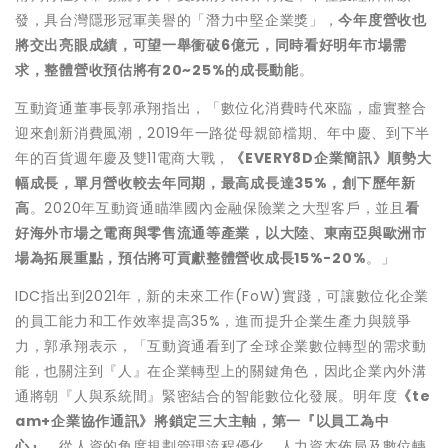
發，具台灣隱形冠軍美譽的「潛力中堅企業獎」，
今年度營收也
將交出亮眼成績，可望一舉衝破
6
億元，同時看好明年市場需
求，整體營收預估將有
20~25%
的成長動能
。
互動資通董事長郭承翔指出，「數位化消費時代來臨，虛實整合
迎來創新消費風潮，2019年一路從母親節檔期、年中慶、到下半
年的百貨週年慶及雙11電商大戰，
《
EVERY8D
企業簡訊》順勢大
幅成長，單月營收較去年同期，最高成長達
35%
，創下歷年新
高
。2020年互動資通瞄準國內金融保險業之大型客戶，並且
看
好海外市場之電商與零售流通等產業，以大陸、東南亞與歐洲市
場為拓展重點，預估將可貢獻整體營收成長
15%-20%
。」
IDC指出到2021年，新的未來工作(FoW)實踐，可讓數位化企業
的員工能力和工作效率提高35%，進而提升企業生產力與競爭
力，郭承翔表示，「互動資通看到了全球企業數位轉型的需求動
能，也關注到『人』在企業轉型上的關鍵角色，因此企業內外溝
通將朝『人與系統間』緊密結合的智能數位化發展。明年度
《
te
am+
企業協作通訊》將鎖定三大主軸，第一『以員工為中
心』
，從人資的角度規劃管理流程優化、人力資本佈局及數位轉