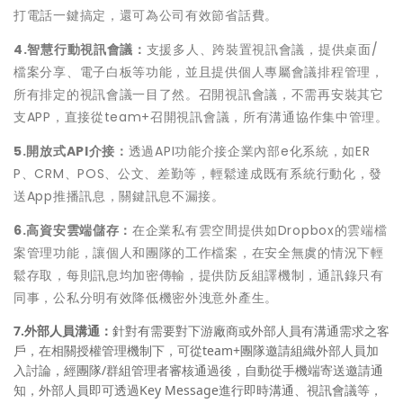
打電話一鍵搞定，還可為公司有效節省話費。
4.
智慧行動視訊會議：
支援多人、跨裝置視訊會議，提供桌面/
檔案分享、電子白板等功能，並且提供個人專屬會議排程管理，
所有排定的視訊會議一目了然。召開視訊會議，不需再安裝其它
支APP，直接從team+召開視訊會議，所有溝通協作集中管理。
5.
開放式
API
介接：
透過API功能介接企業內部e化系統，如ER
P、CRM、POS、公文、差勤等，輕鬆達成既有系統行動化，發
送App推播訊息，關鍵訊息不漏接。
6.
高資安雲端儲存：
在企業私有雲空間提供如Dropbox的雲端檔
案管理功能，讓個人和團隊的工作檔案，在安全無虞的情況下輕
鬆存取，每則訊息均加密傳輸，提供防反組譯機制，通訊錄只有
同事，公私分明有效降低機密外洩意外產生。
7.外部人員溝通：
針對有需要對下游廠商或外部人員有溝通需求之客
戶，在相關授權管理機制下，可從team+團隊邀請組織外部人員加
入討論，經團隊/群組管理者審核通過後，自動從手機端寄送邀請通
知，外部人員即可透過Key Message進行即時溝通、視訊會議等，