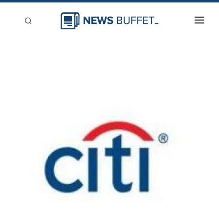
回到首頁
新聞稿分類
登入
刊登