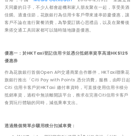
天同慶的日子，不少人都會趁機和家人朋友聚在一起，享受美酒
佳餚。適逢佳節，花旗銀行為信用卡客戶帶來連串節慶優惠，讓
客戶不論在進行聚餐消費，為摯愛訂購心思禮品，以及在聚餐後
乘搭交通工具回家都可以隨時隨地賺盡優惠。
優惠一：於
HKTaxi
登記信用卡並憑分抵銷車資享高達
HK$125
優惠券
作為花旗銀行首個Open API交通商業合作夥伴，HKTaxi聯乘花
旗銀行推出「Citi Pay with Points 憑分消費」服務，由即日起
Citi 信用卡客戶於HKTaxi 繳付車資時，可直接使用信用卡積分
抵銷車資，過程中無須離開該平台，務求在完善Citi信用卡客戶
食買玩行體驗的同時，減低乘車支出。
透過幾個簡單步驟用積分扣減車費：
1