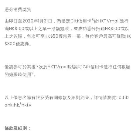
憑分消費獎賞
8
由即日至2020年1月31日，憑指定Citi信用卡
於HKTVmall進行
滿HK$100或以上之單一淨額簽賬，並成功憑分抵銷HK$100或以
上之簽賬，每次可享HK$50優惠券一張，每位客戶最高可賺取HK
$300優惠券。
優惠券可於其後7次於HKTVmall以認可Citi信用卡進行任何數額
9
的簽賬時使用
。
以上優惠名額有限及受有關條款及細則約束，詳情請瀏覽: citib
ank.hk/hktv
條款及細則：