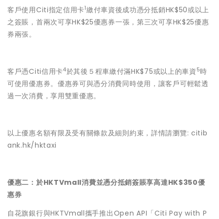
1
客戶使用Citi指定信用卡
繳付車資後成功憑分抵銷HK$50或以上
之簽賬，首兩次可享HK$25優惠券一張，第三次可享HK$25優惠
券兩張。
4
5
客戶憑Citi信用卡
於其後５程車繳付滿HK$75或以上的車資
時
可使用優惠券。優惠券可與憑分消費同時使用，讓客戶可輕鬆透
過一次消費，享用雙重優惠。
以上優惠名額有限及受有關條款及細則約束，詳情請瀏覽: citib
ank.hk/hktaxi
優惠二：於
HKTVmall
消費並憑分抵銷簽賬享高達
HK$350
優
惠券
自花旗銀行與HKTVmall攜手推出Open API「Citi Pay with P