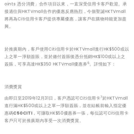
oints 憑分消費」合作項目以來，一直深受信用卡客戶歡迎。承
接過往與HKTVmall合作的優惠反應熱烈，今個聖誕HKTVmall
將再為Citi信用卡客戶提供專屬優惠，讓客戶在購物時能更加盡
興。
於推廣期內，客戶使用Citi信用卡於HKTVmall進行HK$500或以
上之單一淨額簽賬，並於繳付簽賬後憑分抵銷HK$100或以上之
6
簽賬，可享高達HK$350 HKTVmall優惠券
。詳情如下：
消費獎賞
7
由即日至2019年12月31日，客戶憑認可Citi信用卡
於HKTVmall
進行滿HK$500或以上之單一淨額簽賬，並在結帳前輸入指定優
惠碼
C50CITI
，可賺取HK$50優惠券一張，每位認可Citi信用卡
客戶只可於推廣期內享受一次消費獎賞。