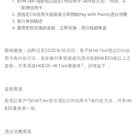
於HKTaxi App登記指定Citi信用卡
為付款方法:「付款」à
「新增信用卡」
憑指定Citi信用卡簽賬後立即體驗Pay with Points憑分消費
進行身份驗證
選擇您想兌換的金額，立即兌換，憑分抵銷車資
限時優惠：由即日至2020年1月31日，客戶於HKTaxi登記Citi信
用卡為付款方法，並在繳付車資後成功憑分抵銷HK$50或以上之
2
簽賬，可享高達HK$125 HKTaxi優惠券
。詳情如下：
迎新獎賞
3
4
新登記客戶
於HKTaxi首次登記Citi信用卡
為付款方法，可享HK
$25優惠券一張。
憑分消費獎賞