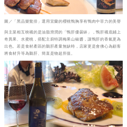
圖／「黑品樂鶩排」選用宜蘭的櫻桃鴨胸享有鴨肉中菲力的美譽
與主菜相互映襯的是油脂滑潤的「鴨肝優曇缽」，鴨肝襯底鋪上
奇異果、水蜜桃，搭配主廚特調梅果山椒醬，讓鴨肝的香氣更為
出色。若是食材產區的鵝肝產量無缺時，店家更是會佛心為顧客
將食材升等為鵝肝、簡直是物超所值。