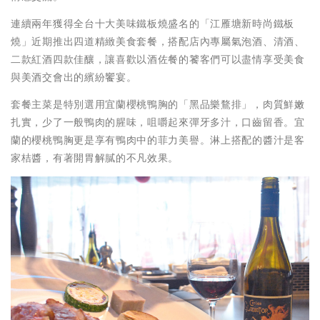
連續兩年獲得全台十大美味鐵板燒盛名的「江雁塘新時尚鐵板
燒」近期推出四道精緻美食套餐，搭配店內專屬氣泡酒、清酒、
二款紅酒四款佳釀，讓喜歡以酒佐餐的饕客們可以盡情享受美食
與美酒交會出的繽紛饗宴。
套餐主菜是特別選用宜蘭櫻桃鴨胸的「黑品樂鶩排」，肉質鮮嫩
扎實，少了一般鴨肉的腥味，咀嚼起來彈牙多汁，口齒留香。宜
蘭的櫻桃鴨胸更是享有鴨肉中的菲力美譽。淋上搭配的醬汁是客
家桔醬，有著開胃解膩的不凡效果。