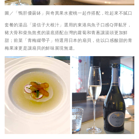
圖／「鴨肝優曇缽」與奇異果水蜜桃一起作搭配，吃起來不膩口
套餐的湯品「湯信子大根汁」選用的東港烏魚子口感Q彈黏牙，
豬大骨和柴魚熬煮的湯底搭配台灣的蘿蔔和青蔥讓湯頭更加鮮
甜；前菜「青梅綴帶子」特選用日本的扇貝，佐以口感酸甜的青
梅果凍更是讓扇貝的鮮味展現無遺。