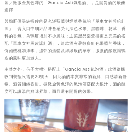
圖／微微金黃色澤的「Gancia Asti氣泡酒」，是開胃酒的最佳
選擇
與鴨肝優曇缽搭佐的是充滿藍莓與煙草香氣的「單車女神希哈紅
酒」，含入口中細細品味會感受到深色水果、黑咖啡、乾草、香
料的香氣，為鴨肝增加不少風味；主菜黑品樂鶩排更是完美的搭
配「單車女神黑皮諾紅酒」，這款酒有著較多紅色果醬的香味，
例如櫻桃加洋李，濃郁的酒體及絲絨般的單寧，微微的酸度讓鴨
皮的風味更加迷人。
主菜之外，信子大根汁搭配上「Gancia Asti氣泡酒」此酒從採
收到裝瓶只需要20幾天，因此酒的本質非常的新鮮、口感清新舒
暢、酒質細緻香甜。微微金黃色澤的氣泡酒搭配大根汁，酒的酸
度可以讓湯的鮮味昇華，而且還有開胃的效果。