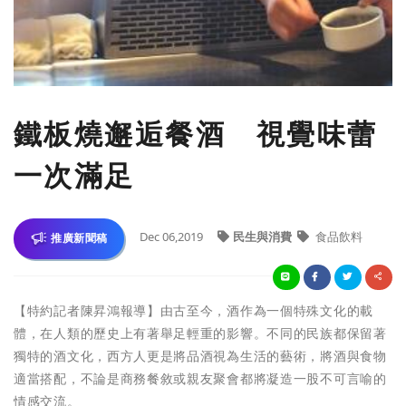
鐵板燒邂逅餐酒 視覺味蕾
一次滿足
Dec 06,2019
民生與消費
食品飲料
推廣新聞稿
【特約記者陳昇鴻報導】由古至今，酒作為一個特殊文化的載
體，在人類的歷史上有著舉足輕重的影響。不同的民族都保留著
獨特的酒文化，西方人更是將品酒視為生活的藝術，將酒與食物
適當搭配，不論是商務餐敘或親友聚會都將凝造一股不可言喻的
情感交流。