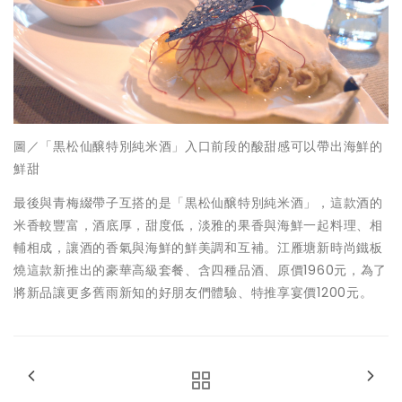
圖／「黒松仙醸特別純米酒」入口前段的酸甜感可以帶出海鮮的
鮮甜
最後與青梅綴帶子互搭的是「黒松仙醸特別純米酒」，這款酒的
米香較豐富，酒底厚，甜度低，淡雅的果香與海鮮一起料理、相
輔相成，讓酒的香氣與海鮮的鮮美調和互補。江雁塘新時尚鐵板
燒這款新推出的豪華高級套餐、含四種品酒、原價1960元，為了
將新品讓更多舊雨新知的好朋友們體驗、特推享宴價1200元。