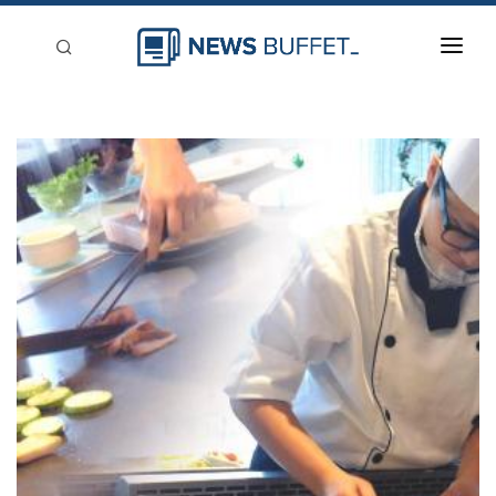
回到首頁
新聞稿分類
登入
刊登