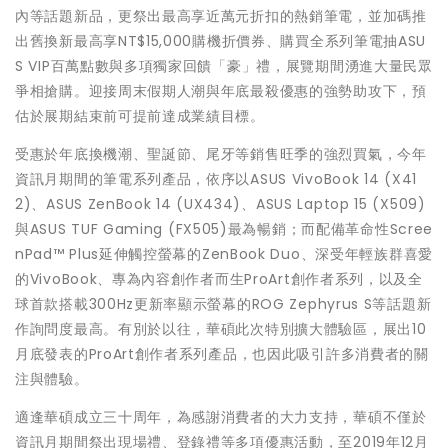
內等話題新品，更祭出最高享近萬元折扣的熱銷筆電，並加碼推
出舊換新最高享NT$15,000購機折價券、購買全系列筆電抽ASU
S VIP百萬點數與多項獨家回饋「豪」禮，展覽期間湧進大量民眾
爭相搶購。迎接周末假期人潮與年底最殺優惠的強勢助攻下，預
估於展期結束前可提前達成業績目標。
受惠於年底換機潮、聖誕節、尾牙等銷售旺季的強烈買氣，今年
資訊月期間的筆電系列產品，依序以ASUS VivoBook 14 (X41
2)、ASUS ZenBook 14 (UX434)、ASUS Laptop 15 (X509)
與ASUS TUF Gaming (FX505)最為暢銷；而配備革命性Scree
nPad™ Plus延伸觸控螢幕的ZenBook Duo、深受年輕族群喜愛
的VivoBook、專為內容創作者而生ProArt創作者系列，以及全
球首款搭載300Hz更新率顯示螢幕的ROG Zephyrus S等話題新
作詢問度最高。有別於以往，華碩此次特別擴大體驗區，展出10
月底發表的ProArt創作者系列產品，也因此吸引許多消費者的關
注與體驗。
適逢華碩成立三十周年，為感謝消費者的大力支持，華碩不僅於
資訊月期間祭出現場禮、登錄禮等多項優惠活動，至2019年12月