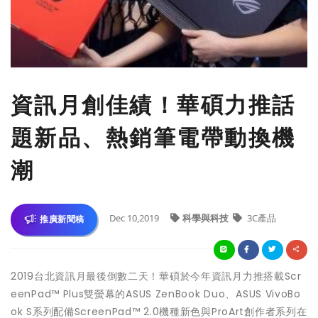
資訊月創佳績！華碩力推話
題新品、熱銷筆電帶動換機
潮
Dec 10,2019
科學與科技
3C產品
推廣新聞稿
2019台北資訊月最後倒數二天！華碩於今年資訊月力推搭載Scr
eenPad™ Plus雙螢幕的ASUS ZenBook Duo、ASUS VivoBo
ok S系列配備ScreenPad™ 2.0機種新色與ProArt創作者系列在