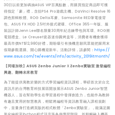
30日以前更加碼抽ASUS VIP百萬點數，而購買指定商品即可獲
得指定「豪」禮，含括PS4 Pro遊戲主機、DaVinci Resolve 16
調色剪輯軟體、ROG Delta耳麥、Samsonite RED筆電後背
包、ASUS FX HDD 2.5吋外接式硬碟、Office 365一年版、服
裝設計師Jenn Lee聯名限量30周年紀念鍊帶包與耳環、ROG潮
電競禮盒、Le Creuset瓷器迷你圓烤盅等，消費者有機會獲得
最高市價NT$12,980好禮，期盼吸引有換機意願民眾能把握周末
假期參觀選購、開心購機迎新年。活動詳情，請參閱：
https://
www.asus.com/tw/events/info/activity_2019itmonth/
【同場加映】ASUS Zenbo JuniorＸZenbo實驗室 激發編程
興趣、翻轉未來教育
為了能提供寓教於樂的方式學習編程資訊課程，華碩首次於台北
資訊月的台灣教育科技展區開放展示ASUS Zenbo Junior智慧
機器人，旨在幫助學生在學習過程中發揮創造力，也能作為教師
有趣且實用的智慧教具，輕鬆將編程等資訊教育融入課程規劃
中，並量身打造網頁版的程式軟體「Zenbo實驗室」，能滿足圖
形化編程至Python程式語言等各個學習階段，並順暢融入機器