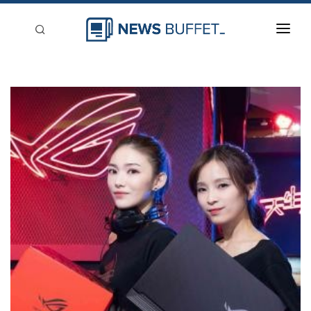
回到首頁
新聞稿分類
登入
刊登