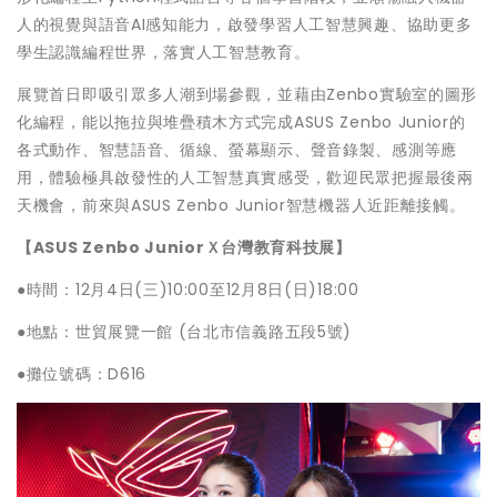
人的視覺與語音AI感知能力，啟發學習人工智慧興趣、協助更多
學生認識編程世界，落實人工智慧教育。
展覽首日即吸引眾多人潮到場參觀，並藉由Zenbo實驗室的圖形
化編程，能以拖拉與堆疊積木方式完成ASUS Zenbo Junior的
各式動作、智慧語音、循線、螢幕顯示、聲音錄製、感測等應
用，體驗極具啟發性的人工智慧真實感受，歡迎民眾把握最後兩
天機會，前來與ASUS Zenbo Junior智慧機器人近距離接觸。
【ASUS Zenbo JuniorＸ台灣教育科技展】
●時間：12月4日(三)10:00至12月8日(日)18:00
●地點：世貿展覽一館 (台北市信義路五段5號)
●攤位號碼：D616