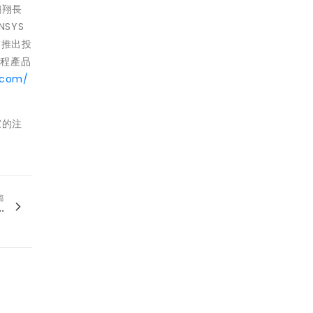
翱翔長
SYS
業推出投
工程產品
.com/
家的注
篇
.