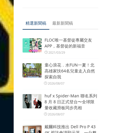
精選新聞稿
最新新聞稿
FLOC唯一基督徒專屬交友
APP，基督徒的新福音
2021/03/29
童心浪花．水FUN一夏！北
高雄家扶64名兒童走入自然
探索自我
2026/08/07
huf x Spider-Man 聯名系列
8 月 8 日正式登台〜全球限
量收藏滑板同步亮相
2026/08/07
戴爾科技推出 Dell Pro P 43
4K 視訊會議顯示器 一台整