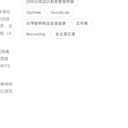
JDIE日本設計創意暨發明展
的客製化
OpView
SocialLab
點的簽
台灣發明商品促進協會
北市圖
順序，在
能（A
Microchip
名古屋亞運
電路廠
，需模
SYS
便獲得快
，以實現