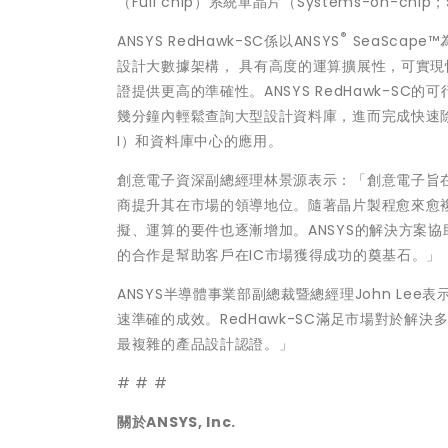
（Full chip）系統單晶片（Systems-on-c
®
ANSYS RedHawk-SC係以ANSYS
SeaScape
設計大數據架構， 具有高度的運算擴展性，可實現
證提供更高的準確性。ANSYS RedHawk-
幾分鐘內輕鬆查詢大型設計資料庫，進而完成快速
I）和資料庫中心的應用。
創意電子資深副總經理林景源表示：「創意電子旨在
商提升其在市場的領導地位。隨著晶片製程愈來愈
擬、運算的要件也逐漸增加。ANSYS的解決方案協
的合作是幫助客戶在IC市場獲得成功的奠基石。」
ANSYS半導體事業部副總裁暨總經理John Le
速準確的成效。RedHawk-SC滿足市場對於解決
最複雜的產品設計認證。」
# # #
關於
ANSYS, Inc.