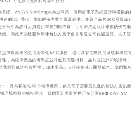
hip；SoC）的電源完整性和可靠性簽證。
™為基礎。ANSYS SeaScape為全球第一個用於電子系統設計與模擬
快速的設計疊代、增加解決方案的覆蓋範圍，並為全晶片SoC高級節
SC的可行性分析為設計人員提供重要判斷依據，可用於決定設計修復的優先
除錯。高效率的硬體利用使解決方案平台非常適合高效能運算、人工智
提供世界級的先進客製化ASIC服務，協助具有前瞻性的系統和積體
複雜，為確保產品的可靠度並降低其電源損耗，晶片在設計和驗證時
助我們降低這些複雜性，加速產品上市時程並減少開發成本。我們和AN
e表示：「做為客製化ASIC領導廠商，創意電子需要最先進的解決方案以
多物理場挑戰的獨特需求，我們看到大量客戶正在部署RedHawk-SC