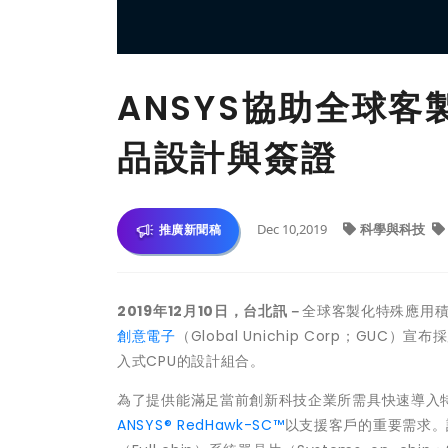
ANSYS協助全球客
品設計與簽證
Dec 10,2019
科學與科技
推廣新聞稿
2019
年
12
月
10
日，台北訊
－
全球客製化特殊應用積體電路（
創意電子
（Global Unichip Corp；GUC）宣布
入式CPU的設計組合。
為了提供能滿足當前創新科技企業所需具快速導入特
ANSYS® RedHawk-SC™
以支援客戶的重要需求。