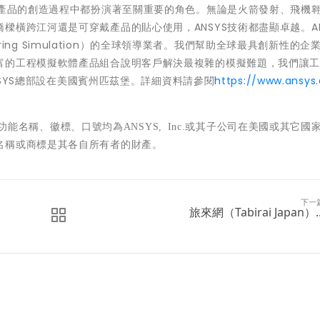
多產品的創造過程中都扮演著至關重要的角色。無論是火箭發射、飛機
橫跨江河還是可穿戴產品的貼心使用，ANSYS技術都盡顯卓越。AN
eering Simulation）的全球領導業者。我們幫助全球最具創新性的企
富的工程模擬軟體產品組合說明客戶解決最複雜的模擬難題，我們讓
ANSYS總部設在美國賓州匹茲堡。詳細資料請參閱
https://www.ansys
功能名稱、徽標、口號均為
ANSYS, Inc.
或其子公司在美國或其它國
名稱或商標是其各自所有者的財產。
下一
​旅來網（Tabirai Japan）..