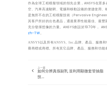
作為全球工程模擬領域的領先企業，ANSYS在眾
空、汽車高速馳騁、電腦和移動設備的便捷使用、橋樑
是無所不在的工程模擬技術（Pervasive Engin
其客戶所好的出色產品，通過業界性能最佳、最豐
充分發揮想像的力量。ANSYS創設於1970年， 
zh-TW
。
ANSYS
以及所有
ANSYS, Inc.
品牌、產品、服務和
冊商標或商標。所有其它品牌、產品、服務和功能
上一篇
如何分辨真假副乳 並利用顯微套管抽脂
技...