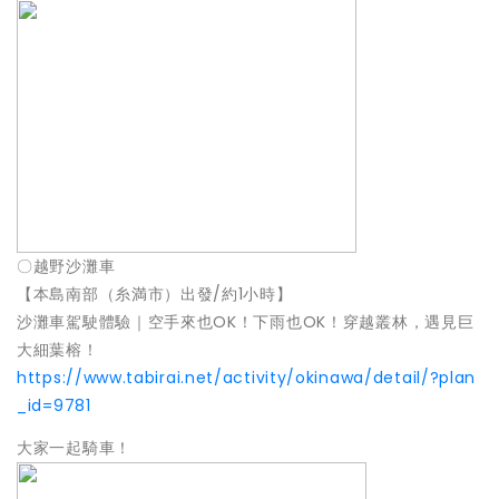
〇越野沙灘車
【本島南部（糸満市）出發/約1小時】
沙灘車駕駛體驗｜空手來也OK！下雨也OK！穿越叢林，遇見巨
大細葉榕！
https://www.tabirai.net/activity/okinawa/detail/?plan
_id=9781
大家一起騎車！