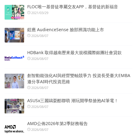
FLOC唯一基督徒專屬交友APP，基督徒的新福音
2021/03/29
鎧應 AudienceSense 臉部辨識功能上市
2026/08/07
HDBank 取得越南歷來最大規模國際銀團社會貸款
2026/08/07
創智動能強化AI與經營雙軸競爭力 投資長受臺大EMBA
邀分享AI時代投資思維
2026/08/07
ASUSx三麗鷗耍酷聯萌 潮玩開學祭搶抱AI筆電！
2026/08/07
AMD公佈2026年第2季財務報告
2026/08/07