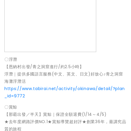
〇浮潛
【恩納村出發/青之洞窟進行/約2.5小時】
浮潛｜提供多國語言服務(中文、英文、日文)好放心♪青之洞窟
海灘浮潛活
https://www.tabirai.net/activity/okinawa/detail/?plan
_id=9772
〇賞鯨
【那霸出發／半天】賞鯨｜保證全額退費(1/14～4/5)
★去年度網路評價NO.1★賞鯨導覽超好評★創業36年，最講究品
質的旅程