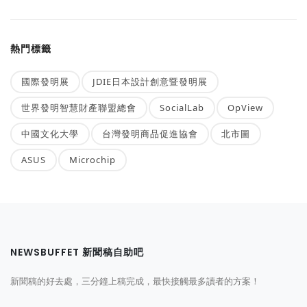
熱門標籤
國際發明展
JDIE日本設計創意暨發明展
世界發明智慧財產聯盟總會
SocialLab
OpView
中國文化大學
台灣發明商品促進協會
北市圖
ASUS
Microchip
NEWSBUFFET 新聞稿自助吧
新聞稿的好去處，三分鐘上稿完成，最快接觸最多讀者的方案！