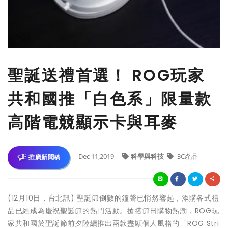
聖誕送禮首選！ ROG玩家
共和國推「白色系」限量款
高階電競顯示卡與耳麥
Dec 11,2019
科學與科技
3C產品
推廣新聞稿
(12月10日，台北訊) 聖誕節倒數的鐘聲已悄然響起，添購各式禮
品已經成為慶祝聖誕節的熱門活動。搶搭節日購物熱潮，ROG玩
家共和國於聖誕節前夕陸續推出兩款盡顯個人風格的「ROG Stri