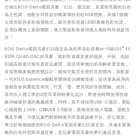
日推出ROG Delta電競耳麥「幻白」限定款，其選用亮眼的白色
為主色調，搭配全球首款的獨家環狀彩虹RGB燈效，具備7個獨
立燈光區與多彩循環模式，能完美呈現逾1,680萬種色彩光譜，
在雪白機身上更顯耀眼，換上聖誕新裝展現個人風格時尚就趁現
在！
®
ROG Delta電競耳麥幻白限定款為世界首款搭載Hi-Fi級ESS
ES
9218 QUAD DAC的耳麥，能針對遊戲音效的低頻、中頻、高頻
到超高頻進行無失真音訊處理，提供清晰無比的高解析度音效，
並採用獨家氣密腔體設計，確保空氣完全密封在腔體內，搭配新
一代ASUS Essence驅動單體與音訊轉換技術，提供更為純淨的
遊戲音效與重低音表現，打造「聲」歷其境的音效體驗。此外，
其符合人體工學的D型耳罩與輕量化設計，即使長時間使用也能
維持極臻舒適的佩戴感受；同時，其不僅採用USB-C接頭，更貼
心隨貨附上USB- C轉USB 2.0接頭，能相容於個人電腦、遊戲主
機及手機，方便玩家們輕鬆轉換不同遊戲娛樂平台。匠心製造、
專注於每個細節的ROG Delta電競耳麥幻白限定款，具備全新風
貌的白色外型與卓越音效，是玩家電競耳麥的夢幻逸品首選。