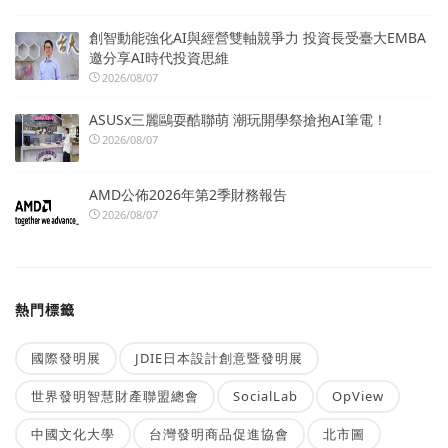
創智動能強化AI與經營雙軸競爭力 投資長受臺大EMBA
邀分享AI時代投資思維
2026/08/07
ASUSx三麗鷗耍酷聯萌 潮玩開學祭搶抱AI筆電！
2026/08/07
AMD公佈2026年第2季財務報告
2026/08/07
熱門標籤
國際發明展
JDIE日本設計創意暨發明展
世界發明智慧財產聯盟總會
SocialLab
OpView
中國文化大學
台灣發明商品促進協會
北市圖