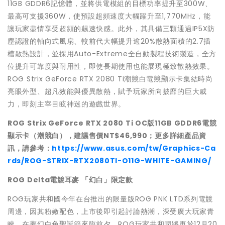
11GB GDDR6記憶體，並將供電模組的目標功率提升至300W、
最高可支援360W，使預設超頻速度大幅躍升至1,770MHz，能
讓玩家盡情享受超頻的飆速快感。此外，其具備三顆通過IP5X防
塵認證的軸向式風扇、較前代大幅提升逾20%散熱面積的2.7插
槽散熱設計，並採用Auto-Extreme全自動製程技術製造，全方
位提升可靠度與耐用性，即使長期使用也能展現極致散熱效果。
ROG Strix GeForce RTX 2080 Ti潮競白電競顯示卡集結時尚
亮眼外型、超凡效能與優異散熱，賦予玩家所向披靡的巨大威
力，即刻主宰目眩神迷的遊戲世界。
ROG Strix GeForce RTX 2080 Ti OC
版11GB GDDR6電競
顯示卡（潮競白），建議售價NT$46,990；更多詳細產品資
訊，請參考：
https://www.asus.com/tw/Graphics-Ca
rds/ROG-STRIX-RTX2080TI-O11G-WHITE-GAMING/
ROG Delta
電競耳麥 「幻白」限定款
ROG玩家共和國今年在台推出的限量版ROG PNK LTD系列電競
周邊，因其粉嫩配色，上市後即引起討論熱潮，深受廣大玩家青
睞。在夢幻白色聖誕節來臨前夕，ROG玩家共和國將再於12月20