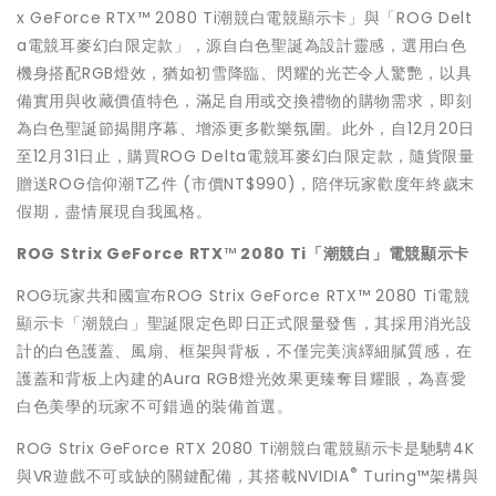
x GeForce RTX™ 2080 Ti潮競白電競顯示卡」與「ROG Delt
a電競耳麥幻白限定款」，源自白色聖誕為設計靈感，選用白色
機身搭配RGB燈效，猶如初雪降臨、閃耀的光芒令人驚艷，以具
備實用與收藏價值特色，滿足自用或交換禮物的購物需求，即刻
為白色聖誕節揭開序幕、增添更多歡樂氛圍。此外，自12月20日
至12月31日止，購買ROG Delta電競耳麥幻白限定款，隨貨限量
贈送ROG信仰潮T乙件 (市價NT$990)，陪伴玩家歡度年終歲末
假期，盡情展現自我風格。
ROG Strix GeForce RTX
™
2080 Ti「潮競白」電競顯示卡
ROG玩家共和國宣布ROG Strix GeForce RTX™ 2080 Ti電競
顯示卡「潮競白」聖誕限定色即日正式限量發售，其採用消光設
計的白色護蓋、風扇、框架與背板，不僅完美演繹細膩質感，在
護蓋和背板上內建的Aura RGB燈光效果更臻奪目耀眼，為喜愛
白色美學的玩家不可錯過的裝備首選。
ROG Strix GeForce RTX 2080 Ti潮競白電競顯示卡是馳騁4K
®
與VR遊戲不可或缺的關鍵配備，其搭載NVIDIA
Turing™架構與