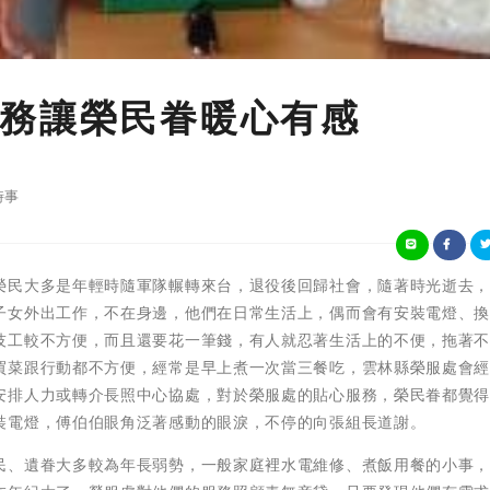
務讓榮民眷暖心有感
時事
榮民大多是年輕時隨軍隊輾轉來台，退役後回歸社會，隨著時光逝去
子女外出工作，不在身邊，他們在日常生活上，偶而會有安裝電燈、
技工較不方便，而且還要花一筆錢，有人就忍著生活上的不便，拖著
買菜跟行動都不方便，經常是早上煮一次當三餐吃，雲林縣榮服處會
安排人力或轉介長照中心協處，對於榮服處的貼心服務，榮民眷都覺
裝電燈，傅伯伯眼角泛著感動的眼淚，不停的向張組長道謝。
民、遺眷大多較為年長弱勢，一般家庭裡水電維修、煮飯用餐的小事