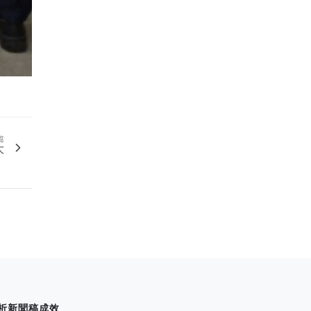
篇
大
析新聞稿成效