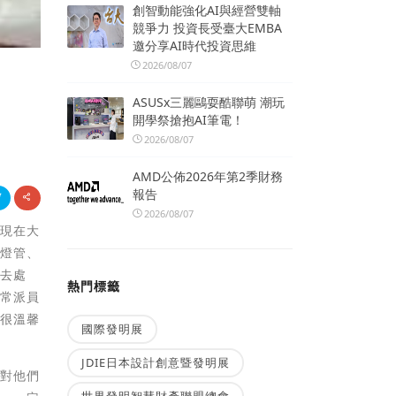
創智動能強化AI與經營雙軸
競爭力 投資長受臺大EMBA
邀分享AI時代投資思維
2026/08/07
ASUSx三麗鷗耍酷聯萌 潮玩
開學祭搶抱AI筆電！
2026/08/07
AMD公佈2026年第2季財務
報告
2026/08/07
，現在大
換燈管、
不去處
熱門標籤
經常派員
得很溫馨
國際發明展
JDIE日本設計創意暨發明展
，對他們
世界發明智慧財產聯盟總會