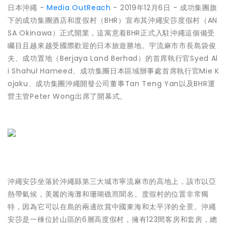
日本沖繩 -
Media OutReach
- 2019年12月6日 - 成功集團旗
下的成功集團酒店和度假村（BHR）宣布其沖繩安莎度假村（AN
SA Okinawa）正式開業，這寓意着BHR正式入駐沖繩這個備受
矚目且越來越受國際歡迎的日本旅遊勝地。宇流麻市市長島袋俊
夫、成功置地（Berjaya Land Berhad）的首席執行官Syed Al
i Shahul Hameed、成功集團日本區域辦事處首席執行官Mie K
ojaku、成功集團沖繩開發公司董事Tan Teng Yan以及BHR運
營主管Peter Wong出席了開幕式。
沖繩安莎坐落於沖繩縣第三大城市寧流麻市的高地上，該市以亞
熱帶氣候，美麗的海灘和珊瑚礁而聞名。度假村的位置非常獨
特，因為它可以在島的兩邊欣賞中國東海和太平洋的全景。沖繩
安莎是一棟位於山區的6層高度假村，擁有123間客房和套房，總