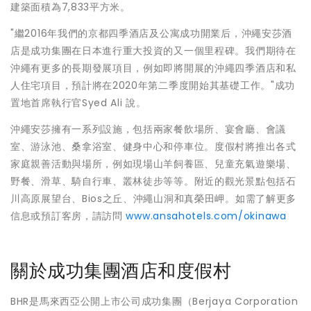
建築面積為7,833平方米。
"繼2016年我們的京都四季酒店及公寓成功開業后，沖繩安莎酒
店是成功集團在日本進行重大投資的又一個里程碑。我們期待在
沖繩有更多的長期發展項目，例如即將開展的沖繩四季酒店和私
人住宅項目，預計將在2020年第二季度開始其基礎工作。"成功
置地首席執行官Syed Ali 說。
沖繩安莎擁有一系列設施，包括兩家餐飲場所、宴會廳、會議
室、游泳池、桑拿浴室、健身中心和停車位。度假村將推出各式
家庭親善活動與場所，例如現場山羊飼養區、兒童充氣遊樂場、
野餐、滑草、騎自行車、叢林徒步等等。附近的觀光景點包括石
川高原展望台、Bios之丘、沖繩山洞和真榮田岬。如需了解更多
信息或預訂客房，請訪問
www.ansahotels.com/okinawa
關於成功集團酒店和度假村
BHR是馬來西亞公開上市公司成功集團（Berjaya Corporation