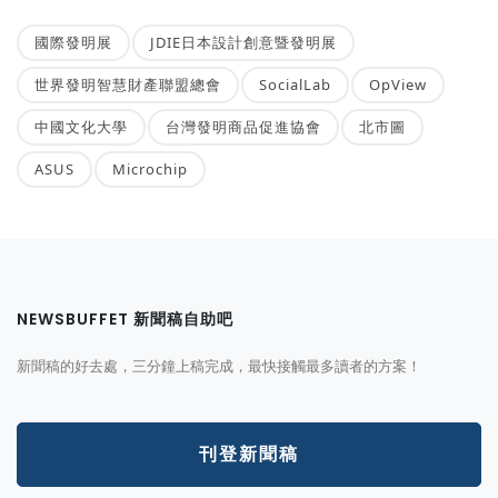
國際發明展
JDIE日本設計創意暨發明展
世界發明智慧財產聯盟總會
SocialLab
OpView
中國文化大學
台灣發明商品促進協會
北市圖
ASUS
Microchip
NEWSBUFFET 新聞稿自助吧
新聞稿的好去處，三分鐘上稿完成，最快接觸最多讀者的方案！
刊登新聞稿