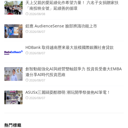
天上父親的愛延續化作希望力量！ 六名子女捐贈家扶
「南投映全號」延續善的循環
2026/08/08
鎧應 AudienceSense 臉部辨識功能上市
2026/08/07
HDBank 取得越南歷來最大規模國際銀團社會貸款
2026/08/07
創智動能強化AI與經營雙軸競爭力 投資長受臺大EMBA
邀分享AI時代投資思維
2026/08/07
ASUSx三麗鷗耍酷聯萌 潮玩開學祭搶抱AI筆電！
2026/08/07
熱門標籤