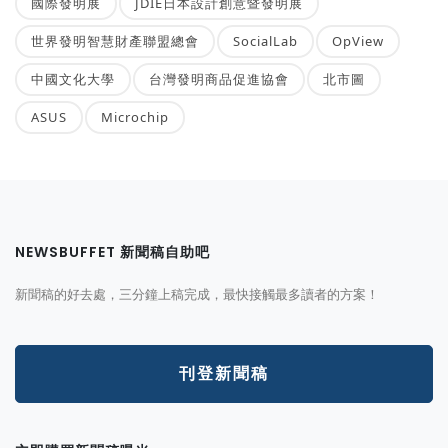
國際發明展
JDIE日本設計創意暨發明展
世界發明智慧財產聯盟總會
SocialLab
OpView
中國文化大學
台灣發明商品促進協會
北市圖
ASUS
Microchip
NEWSBUFFET 新聞稿自助吧
新聞稿的好去處，三分鐘上稿完成，最快接觸最多讀者的方案！
刊登新聞稿