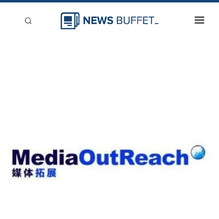
回到首頁
新聞稿分類
登入
刊登