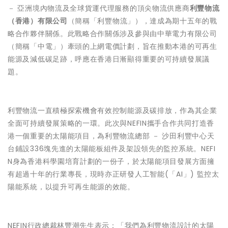
－ 亞洲境內物流及全球貨運代理服務的頂尖物流供應商
利豐物流
（香港）有限公司
（簡稱「利豐物流」），達成為期十五年的戰
略合作夥伴關係。此戰略合作關係涉及參與由中華電力有限公司
（簡稱「中電」）牽頭的上網電價計劃，旨在推動本港的可再生
能源及減低碳足跡，呼應在香港日漸顯得重要的可持續發展議
題。
利豐物流一直積極探索機會有效控制能源及碳排放，作為其企業
全面可持續發展策略的一環。此次與NEFIN攜手合作共同打造香
港一個重要的太陽能項目，為利豐物流總部 － 沙田利豐中心天
台鋪設336塊先進的太陽能板組件及架設領先的監控系統。NEFI
N身為香港科學園培育計劃的一份子，於太陽能項目發展方面擁
有超過十年的行業專長，現時亦正研發人工智能(「AI」) 監控太
陽能系統，以提升可再生能源的效能。
NEFIN行政總裁林豐潮先生表示：「我們為利豐物流設計的太陽