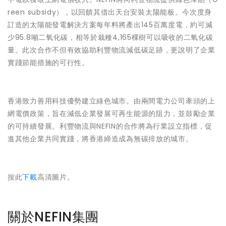
reen subsidy），以回饋其借出天台安裝太陽能板。今次度身
訂造的太陽能發電解決方案每年料將產出145百萬度電，約可減
少95.8噸二氧化碳，相等於栽種4,165棵樹可以吸收的二氧化碳
量。此次合作不但有效協助利豐物流減低碳足跡，更說明了企業
實踐節能措施的可行性。
香港致力善用科技優勢建立綠色城市。由兩間電力公司牽頭的上
網電價政策，旨在減低企業發展可再生能源的阻力，並鼓勵企業
的可持續發展。利豐物流與NEFIN的合作將為行業設立指標，促
進其他企業共同實踐，將香港締造成為無碳排放的城市。
按此
下載
高清圖片。
關於NEFIN集團