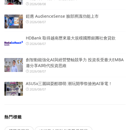
2026/08/08
鎧應 AudienceSense 臉部辨識功能上市
2026/08/07
HDBank 取得越南歷來最大規模國際銀團社會貸款
2026/08/07
創智動能強化AI與經營雙軸競爭力 投資長受臺大EMBA
邀分享AI時代投資思維
2026/08/07
ASUSx三麗鷗耍酷聯萌 潮玩開學祭搶抱AI筆電！
2026/08/07
熱門標籤