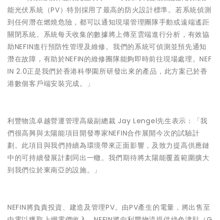
能光伏系統（PV）特別採用了最高的防火設計標準。若系統偵測
到任何潛在燃燒危險，都可以通知現場管理團隊手動或遠端遙距
關閉系統。系統每天收集的數據將上傳至雲端進行分析，有效協
助NEFIN進行預防性管理及維修。我們的系統可偵測並預先通知
潛在故障，有助於NEFIN的維修團隊能夠即時前往現場處理。NEF
IN 2.0正是我們於香港科學園所研發出來的產品，此方案已於香
港數個客戶端安裝完成。」
利豐物流卓越營運管理高級副總裁 Jay Lengel先生表示：「我
們很高興與太陽能項目開發專家NEFIN合作展開今次的試驗計
劃。此項目與我們持續為環境帶來正面影響，及致力提高供應鏈
中的可持續發展計劃同出一轍。我們期待將太陽能覆蓋範圍擴大
到我們位於東南亞的設施。」
NEFIN將負責投資、建造及管理PV。由PV產生的電量，將出售至
中電以獲取上網電價收入。NEFIN將向利豐物流提供綠色津貼（G