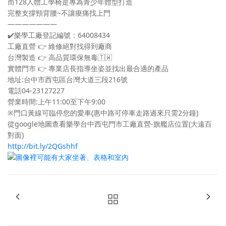
而128人體工學椅是專為青少年體型打造
完整支撐頸背腰~不讓痠痛找上門
———————
✔️
樂學工廠登記編號：64008434
工廠直營
👉
維修絕對找得到廠商
台灣製造
👉
高品質環保無毒
🇹🇼
實體門市
👉
專業店長指導坐姿並找出最合適的產品
地址:台中市西屯區台灣大道三段216號
電話04-23127227
營業時間:上午11:00至下午9:00
※門口黃線可臨停您的愛車(惠中路可停車走路過來只需2分鐘)
從google地圖查看樂學台中西屯門市工廠直營-旗艦店位置(大遠百
對面)
http://bit.ly/2QGshhf