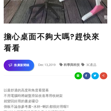
擔心桌面不夠大嗎?趕快來
看看
Dec 13,2019
科學與科技
3C產品
推廣新聞稿
以最舒適的高度和角度看螢幕
不用電腦時將鍵盤滑鼠收進專用收納架
就變回好用的書桌囉
😉
側板不論放參考書~水杯~喇叭都很好用喔!!