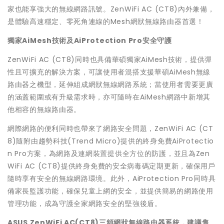
家也能享強大的無線網路訊號。ZenWiFi AC (CT8)內外兼備，
是體驗高速穩定、零死角連線的Mesh網狀無線路由器首選！
獨家AiMesh技術及AiProtection Pro安全守護
ZenWiFi AC (CT8)同時也具備華碩獨家AiMesh技術，提供彈
性且可擴充的解決方案，可讓使用者混搭支援華碩AiMesh無線
路由器之機型，延伸組成網狀無線網路系統；當使用者需要更廣
的涵蓋範圍或有升級需求時，亦可隨時在AiMesh網路中新增其
他相容的無線路由器。
網際網路的便利同時也帶來了網路安全問題，ZenWiFi AC (CT
8)隨附由趨勢科技(Trend Micro)提供的終身免費AiProtectio
n Pro方案，為網路及連網裝置提供全方位的防護，並且為Zen
WiFi AC (CT8)提供終身免費的安全病毒碼定期更新，確保用戶
隨時享有安全的無線網路環境。此外，AiProtection Pro同時具
備家長監護功能，確保兒童上網的安全，並提供簡易的網路使用
管理功能，成為守護全家網路安全的堅強後盾。
ASUS ZenWiFi AC(CT8)
三頻網狀無線路由器系統，
建議售