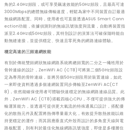
角的2.4GHz頻段，或可享受飆速效能的5GHz頻段，且最高可達
3000Mbps的總體無線傳輸速度，輕鬆為家中不同裝置自訂最適
無線網路配置。同時，使用者也可直接透過ASUS Smart Conn
ection功能，依據偵測到的無線訊號強度與流量，自動將裝置指
派至2.4GHz或5GHz頻段，其特別設計的演算法可確保隨時能自
動無縫連接，並提供穩定、快速且零死角的網路連線體驗。
穩定高速的三頻連網效能
有別於傳統雙頻網狀無線網路系統將總頻寬的二分之一犧牲用於
骨幹連線的設計，ZenWiFi AC (CT8)可將第二個5GHz頻段設
定為專用的骨幹連線，並將另個5GHz頻段用於裝置連線，如此
一來即使資料透過多個連網裝置同步傳輸至ZenWiFi AC(CT
8)，依然能確保使用者可體驗快速穩定的無線網路連線品質。此
外，ZenWiFi AC (CT8)搭載四核心CPU，不僅可提供強大的傳
輸運算能力，並透過可提供更大氣流的特殊通風口設計，搭配優
化的散熱元件及配置將熱傳導量最大化，有效提升散熱效能以維
持更穩定的運作；而其因應垂直式外殼而設計的多角度天線與電
路板配置，則有利於最佳化無線網路訊號強度，即使是多樓層住