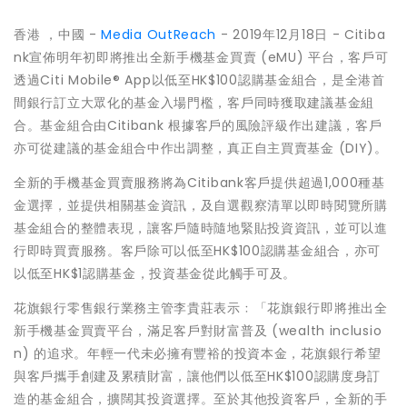
香港 ，中國 -
Media OutReach
- 2019年12月18日 - Citiba
nk宣佈明年初即將推出全新手機基金買賣 (eMU) 平台，客戶可
透過Citi Mobile® App以低至HK$100認購基金組合，是全港首
間銀行訂立大眾化的基金入場門檻，客戶同時獲取建議基金組
合。基金組合由Citibank 根據客戶的風險評級作出建議，客戶
亦可從建議的基金組合中作出調整，真正自主買賣基金 (DIY)。
全新的手機基金買賣服務將為Citibank客戶提供超過1,000種基
金選擇，並提供相關基金資訊，及自選觀察清單以即時閱覽所購
基金組合的整體表現，讓客戶隨時隨地緊貼投資資訊，並可以進
行即時買賣服務。客戶除可以低至HK$100認購基金組合，亦可
以低至HK$1認購基金，投資基金從此觸手可及。
花旗銀行零售銀行業務主管李貴莊表示﹕「花旗銀行即將推出全
新手機基金買賣平台，滿足客戶對財富普及 (wealth inclusio
n) 的追求。年輕一代未必擁有豐裕的投資本金，花旗銀行希望
與客戶攜手創建及累積財富，讓他們以低至HK$100認購度身訂
造的基金組合，擴闊其投資選擇。至於其他投資客戶，全新的手