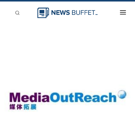
回到首頁
新聞稿分類
登入
刊登