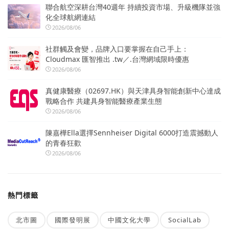
聯合航空深耕台灣40週年 持續投資市場、升級機隊並強
化全球航網連結
2026/08/06
社群觸及會變，品牌入口要掌握在自己手上：
Cloudmax 匯智推出 .tw／.台灣網域限時優惠
2026/08/06
真健康醫療（02697.HK）與天津具身智能創新中心達成
戰略合作 共建具身智能醫療產業生態
2026/08/06
陳嘉樺Ella選擇Sennheiser Digital 6000打造震撼動人
的青春狂歡
2026/08/06
熱門標籤
北市圖
國際發明展
中國文化大學
SocialLab