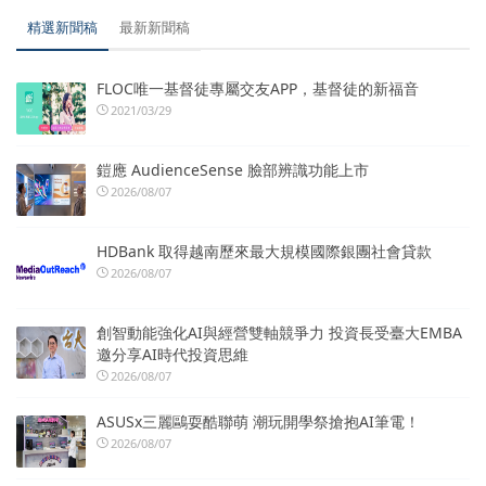
精選新聞稿
最新新聞稿
FLOC唯一基督徒專屬交友APP，基督徒的新福音
2021/03/29
鎧應 AudienceSense 臉部辨識功能上市
2026/08/07
HDBank 取得越南歷來最大規模國際銀團社會貸款
2026/08/07
創智動能強化AI與經營雙軸競爭力 投資長受臺大EMBA
邀分享AI時代投資思維
2026/08/07
ASUSx三麗鷗耍酷聯萌 潮玩開學祭搶抱AI筆電！
2026/08/07