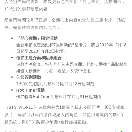
入特別佳節的更新。本次更新包含全新「
開心假期」活動關卡，
和特別的季節限定內容。
從台灣時間12月17日起，全新推出內容包含佳節主題卡片、
貼紙
等。完整佳節更新內容包含：
「開心假期」限定活動
全新季節限定活動和7張嶄新的5星卡片，將從2019年12月1
8
日起至2020年1月2日登場。
佳節主題介面和貼紙組合
遊戲內將會套上特別的佳節主題介面。此外，
兩種全新貼紙套
組也同步推出，可在「造型」系統中使用。
佳節簽到活動
7天的特別簽到活動即將從12月18日起開跑
Hot Time
活動
佳節特殊Hot Time活動即將在12月31日起開始
《BTS WORLD》遊戲內包含1萬張全新未公開照片、100支獨家
影片
，玩家可以藉由擔任經紀人的角色，並使用遊戲內的1對1互
動系統
，與BTS(防彈少年團)進行虛擬互動。