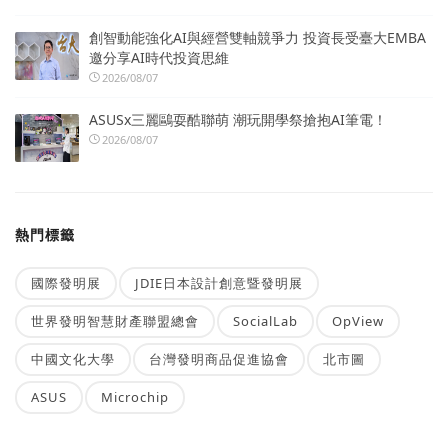
創智動能強化AI與經營雙軸競爭力 投資長受臺大EMBA
邀分享AI時代投資思維
2026/08/07
ASUSx三麗鷗耍酷聯萌 潮玩開學祭搶抱AI筆電！
2026/08/07
熱門標籤
國際發明展
JDIE日本設計創意暨發明展
世界發明智慧財產聯盟總會
SocialLab
OpView
中國文化大學
台灣發明商品促進協會
北市圖
ASUS
Microchip