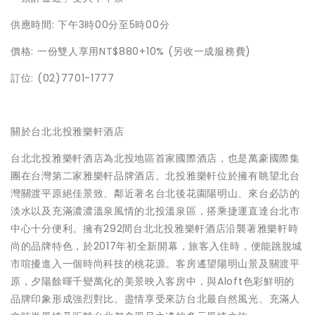
供應時間: 下午3時00分至5時00分
價格: 一份雙人享用NT$880+10% (另收一成服務費)
訂位: (02)7701-1777
關於台北北投雅樂軒酒店
台北北投雅樂軒酒店為北投地區首家國際酒店，也是萬豪國際集
團在台灣第二家雅樂軒品牌酒店。北投雅樂軒位於擁有眺望北台
灣關渡平原絕佳景致、鄰近著名台北後花園陽明山、來台必訪的
淡水以及充滿濃濃溫泉風情的北投溫泉區，搭乘捷運直達台北市
中心十分便利。擁有292間台北北投雅樂軒酒店沿襲著雅樂軒時
尚的品牌特色，於2017年初全新開幕，旅客入住時，便能跳脫城
市喧擾進入一個時尚科技的桃花源。客房遙望陽明山景及關渡平
原，夕陽餘暉千變萬化的美景映入客房中，與Aloft色彩鮮明的
品牌印象形成強烈對比。盡情享受來訪台北最自然風光、充滿人