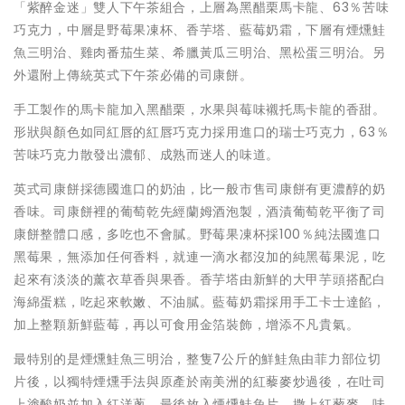
「紫醉金迷」雙人下午茶組合，上層為黑醋栗馬卡龍、63％苦味
巧克力，中層是野莓果凍杯、香芋塔、藍莓奶霜，下層有煙燻鮭
魚三明治、雞肉番茄生菜、希臘黃瓜三明治、黑松蛋三明治。另
外還附上傳統英式下午茶必備的司康餅。
手工製作的馬卡龍加入黑醋栗，水果與莓味襯托馬卡龍的香甜。
形狀與顏色如同紅唇的紅唇巧克力採用進口的瑞士巧克力，63％
苦味巧克力散發出濃郁、成熟而迷人的味道。
英式司康餅採德國進口的奶油，比一般市售司康餅有更濃醇的奶
香味。司康餅裡的葡萄乾先經蘭姆酒泡製，酒漬葡萄乾平衡了司
康餅整體口感，多吃也不會膩。野莓果凍杯採100％純法國進口
黑莓果，無添加任何香料，就連一滴水都沒加的純黑莓果泥，吃
起來有淡淡的薰衣草香與果香。香芋塔由新鮮的大甲芋頭搭配白
海綿蛋糕，吃起來軟嫩、不油膩。藍莓奶霜採用手工卡士達餡，
加上整顆新鮮藍莓，再以可食用金箔裝飾，增添不凡貴氣。
最特別的是煙燻鮭魚三明治，整隻7公斤的鮮鮭魚由菲力部位切
片後，以獨特煙燻手法與原產於南美洲的紅藜麥炒過後，在吐司
上塗酸奶並加入紅洋蔥，最後放入煙燻鮭魚片，撒上紅藜麥，味