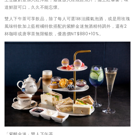
道鮮甜可口，久久不能忘懷。
雙人下午茶可享飲品，除了每人可選1杯法國氣泡酒，或是用玫瑰
風味特飲加上藍柑橘特飲搭配的紫醉金迷無酒精特調外，還有2
杯咖啡或唐寧茶無限暢飲，優惠價NT$880+10%。
「紫醉金迷」雙人下午茶