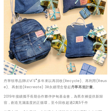
®
丹寧領導品牌LEVI'S
多年來以再回收(Recycle)、
再利用(Reus
e)、再創造(Recreate) 3R永續理
念發起
丹寧再造計畫
。
2019年接續攜手長期合作夥伴伊甸基金會，
為舊衣褲提供新歸
宿，創造充滿溫度的正循環，至今回收超過2萬5
千件