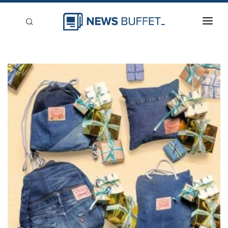
回到首頁
新聞稿分類
登入
刊登