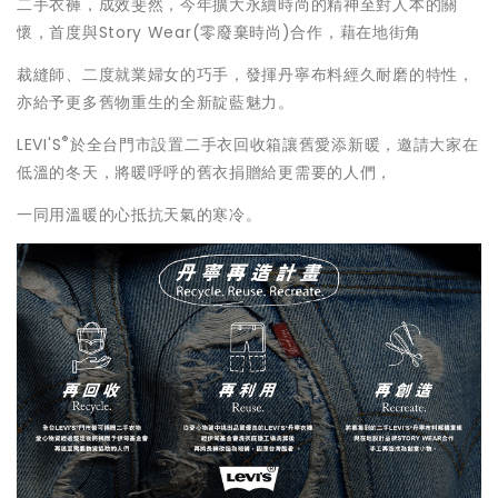
二手衣褲，成效斐然，今年擴大永續時尚的精神至對人本的關
懷，
首度與Story Wear(零廢棄時尚)合作，藉在地街角
裁縫師、二度就業婦女的巧手，發揮丹寧布料經久耐磨的特性，
亦給予更多舊物重生的全新靛藍魅力。
®
LEVI'S
於全台門市設置二手衣回收箱讓舊愛添新暖，
邀請大家在
低溫的冬天，將暖呼呼的舊衣捐贈給更需要的人們，
一同用溫暖的心抵抗天氣的寒冷。