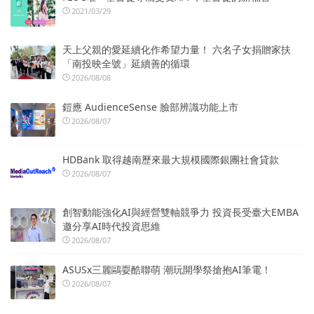
2021/03/29
天上父親的愛延續化作希望力量！ 六名子女捐贈家扶
「南投映全號」延續善的循環
2026/08/08
鎧應 AudienceSense 臉部辨識功能上市
2026/08/07
HDBank 取得越南歷來最大規模國際銀團社會貸款
2026/08/07
創智動能強化AI與經營雙軸競爭力 投資長受臺大EMBA
邀分享AI時代投資思維
2026/08/07
ASUSx三麗鷗耍酷聯萌 潮玩開學祭搶抱AI筆電！
2026/08/07