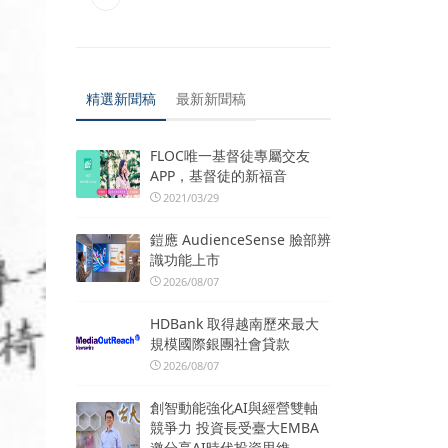
精選新聞稿
最新新聞稿
FLOC唯一基督徒專屬交友
APP，基督徒的新福音
2021/03/29
鎧應 AudienceSense 臉部辨
識功能上市
2026/08/07
HDBank 取得越南歷來最大
規模國際銀團社會貸款
2026/08/07
創智動能強化AI與經營雙軸
競爭力 投資長受臺大EMBA
邀分享AI時代投資思維