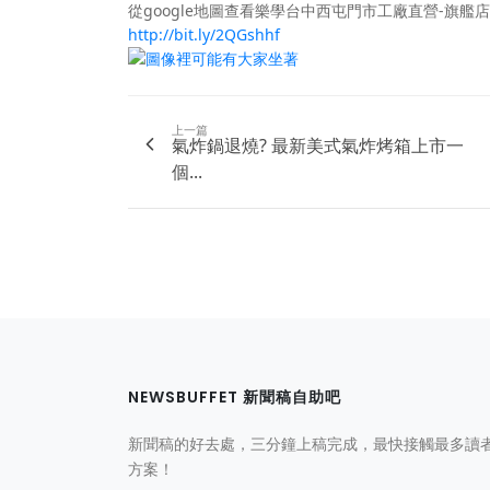
從google地圖查看樂學台中西屯門市工廠直營-旗艦店
http://bit.ly/2QGshhf
上一篇
氣炸鍋退燒? 最新美式氣炸烤箱上市一
個...
NEWSBUFFET 新聞稿自助吧
新聞稿的好去處，三分鐘上稿完成，最快接觸最多讀
方案！