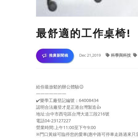
最舒適的工作桌椅!
Dec 21,2019
科學與科技
推廣新聞稿
給你最放鬆的辦公體驗
😉
———————
✔️
樂學工廠登記編號：64008434
認明合法廠登才是正港台灣製造
👍
地址:台中市西屯區台灣大道三段216號
電話04-23127227
營業時間:上午11:00至下午9:00
※門口黃線可臨停您的愛車(惠中路可停車走路過來只需