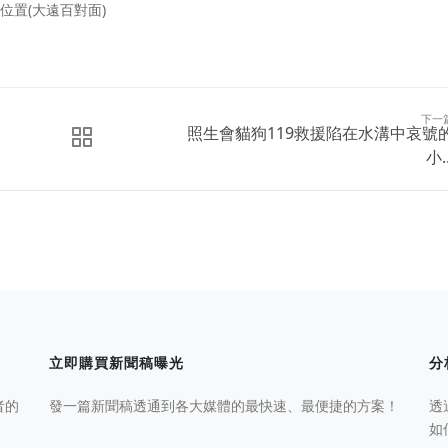
位置(大遠百對面)
下一
照生會貓狗119救援陷在水溝中哀號
小..
立即購買新聞稿曝光
分
者的
發一篇新聞稿透通到各大媒體的最快速、最便捷的方案！
透
如