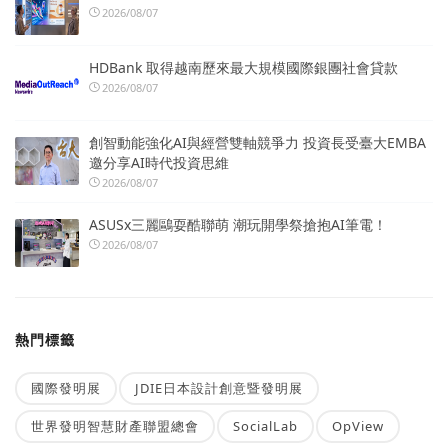
2026/08/07
HDBank 取得越南歷來最大規模國際銀團社會貸款
2026/08/07
創智動能強化AI與經營雙軸競爭力 投資長受臺大EMBA
邀分享AI時代投資思維
2026/08/07
ASUSx三麗鷗耍酷聯萌 潮玩開學祭搶抱AI筆電！
2026/08/07
熱門標籤
國際發明展
JDIE日本設計創意暨發明展
世界發明智慧財產聯盟總會
SocialLab
OpView