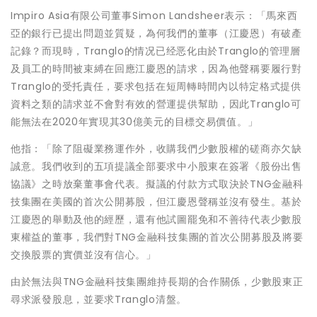
Impiro Asia有限公司董事Simon Landsheer表示：「馬來西
亞的銀行已提出問題並質疑，為何我們的董事（江慶恩）有破產
記錄？而現時，Tranglo的情况已经恶化由於Tranglo的管理層
及員工的時間被束縛在回應江慶恩的請求，因為他聲稱要履行對
Tranglo的受托責任，要求包括在短周轉時間內以特定格式提供
資料之類的請求並不會對有效的營運提供幫助，因此Tranglo可
能無法在2020年實現其30億美元的目標交易價值。」
他指：「除了阻礙業務運作外，收購我們少數股權的磋商亦欠缺
誠意。我們收到的五項提議全部要求中小股東在簽署《股份出售
協議》之時放棄董事會代表。擬議的付款方式取決於TNG金融科
技集團在美國的首次公開募股，但江慶恩聲稱並沒有發生。基於
江慶恩的舉動及他的經歷，還有他試圖罷免和不善待代表少數股
東權益的董事，我們對TNG金融科技集團的首次公開募股及將要
交換股票的實價並沒有信心。」
由於無法與TNG金融科技集團維持長期的合作關係，少數股東正
尋求派發股息，並要求Tranglo清盤。