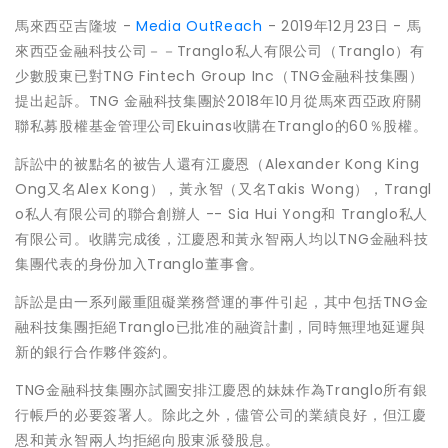
馬來西亞吉隆坡 -
Media OutReach
- 2019年12月23日 - 馬
來西亞金融科技公司－－Tranglo私人有限公司（Tranglo）有
少數股東已對TNG Fintech Group Inc（TNG金融科技集團）
提出起訴。TNG 金融科技集團於2018年10月從馬來西亞政府關
聯私募股權基金管理公司Ekuinas收購在Tranglo的60％股權。
訴訟中的被點名的被告人還有江慶恩（Alexander Kong King
Ong又名Alex Kong），黃永智（又名Takis Wong），Trangl
o私人有限公司的聯合創辦人 -- Sia Hui Yong和 Tranglo私人
有限公司。收購完成後，江慶恩和黃永智兩人均以TNG金融科技
集團代表的身份加入Tranglo董事會。
訴訟是由一系列嚴重阻礙業務營運的事件引起，其中包括TNG金
融科技集團拒絕Tranglo已批准的融資計劃，同時無理地延遲與
新的銀行合作夥伴簽約。
TNG金融科技集團亦試圖安排江慶恩的妹妹作為Tranglo所有銀
行帳戶的必要簽署人。除此之外，儘管公司的業績良好，但江慶
恩和黃永智兩人均拒絕向股東派發股息。