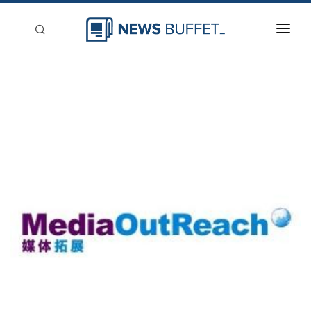
回到首頁
新聞稿分類
登入
刊登