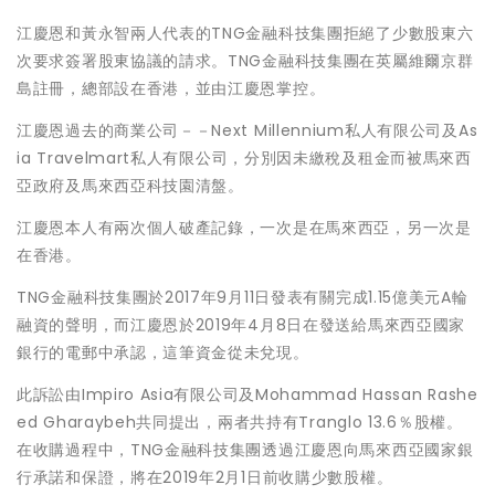
江慶恩和黃永智兩人代表的TNG金融科技集團拒絕了少數股東六
次要求簽署股東協議的請求。TNG金融科技集團在英屬維爾京群
島註冊，總部設在香港，並由江慶恩掌控。
江慶恩過去的商業公司－－Next Millennium私人有限公司及As
ia Travelmart私人有限公司，分別因未繳稅及租金而被馬來西
亞政府及馬來西亞科技園清盤。
江慶恩本人有兩次個人破產記錄，一次是在馬來西亞，另一次是
在香港。
TNG金融科技集團於2017年9月11日發表有關完成1.15億美元A輪
融資的聲明，而江慶恩於2019年4月8日在發送給馬來西亞國家
銀行的電郵中承認，這筆資金從未兌現。
此訴訟由Impiro Asia有限公司及Mohammad Hassan Rashe
ed Gharaybeh共同提出，兩者共持有Tranglo 13.6％股權。
在收購過程中，TNG金融科技集團透過江慶恩向馬來西亞國家銀
行承諾和保證，將在2019年2月1日前收購少數股權。