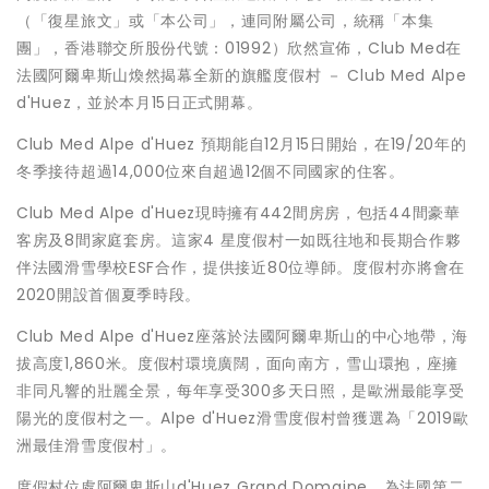
（「復星旅文」或「本公司」，連同附屬公司，統稱「本集
團」，香港聯交所股份代號：01992）欣然宣佈，Club Med在
法國阿爾卑斯山煥然揭幕全新的旗艦度假村 － Club Med Alpe
d'Huez，並於本月15日正式開幕。
Club Med Alpe d'Huez 預期能自12月15日開始，在19/20年的
冬季接待超過14,000位來自超過12個不同國家的住客。
Club Med Alpe d'Huez現時擁有442間房房，包括44間豪華
客房及8間家庭套房。這家4 星度假村一如既往地和長期合作夥
伴法國滑雪學校ESF合作，提供接近80位導師。度假村亦將會在
2020開設首個夏季時段。
Club Med Alpe d'Huez座落於法國阿爾卑斯山的中心地帶，海
拔高度1,860米。度假村環境廣闊，面向南方，雪山環抱，座擁
非同凡響的壯麗全景，每年享受300多天日照，是歐洲最能享受
陽光的度假村之一。Alpe d'Huez滑雪度假村曾獲選為「2019歐
洲最佳滑雪度假村」。
度假村位處阿爾卑斯山d'Huez Grand Domaine，為法國第二