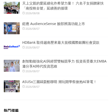
天上父親的愛延續化作希望力量！ 六名子女捐贈家扶
「南投映全號」延續善的循環
2026/08/08
鎧應 AudienceSense 臉部辨識功能上市
2026/08/07
HDBank 取得越南歷來最大規模國際銀團社會貸款
2026/08/07
創智動能強化AI與經營雙軸競爭力 投資長受臺大EMBA
邀分享AI時代投資思維
2026/08/07
ASUSx三麗鷗耍酷聯萌 潮玩開學祭搶抱AI筆電！
2026/08/07
熱門標籤