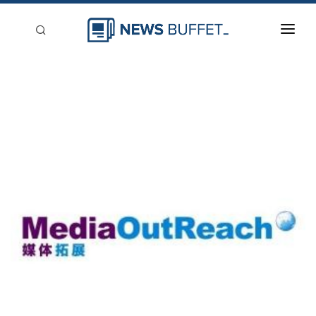
回到首頁
新聞稿分類
登入
刊登