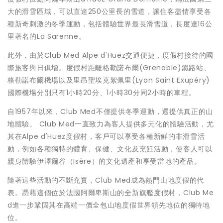
大的滑雪區域，可以直達250公里長的雪道，讓住客盡情享受各
種新奇刺激的冬季運動，包括體驗世界最長滑雪道，長度達16公
里著名的La Sarenne。
此外，由於Club Med Alpe d'Huez交通便捷，度假村接待的國
際旅客與日俱增。度假村距離格勒諾布爾(Grenoble)鐵路站、
格勒諾布爾機場以及里昂聖埃克絮佩里(Lyon Saint Exupéry)
國際機場分別只有1小時20分、1小時30分同2小時的車程。
自1957年以來，Club Med不僅提供冬季運動，還提供真正的山
地體驗。 Club Med一直致力為客人提供多元化的體驗活動，尤
其在Alpe d'Huez度假村，客戶可以享受各種新鮮的非滑雪活
動，例如各種獨特的體育、保健、文化及烹飪活動，使客人可以
親身體驗伊澤爾谷（Isère）的文化遺產和享受當地的產品。
隨著這些活動的不斷充實，Club Med成為熱門山地度假的代
表。憑藉這個位於法國阿爾卑斯山的全新旗艦度假村，Club Me
d進一步鞏固其在高端一價全包山地度假世界領先地位的獨特地
位。