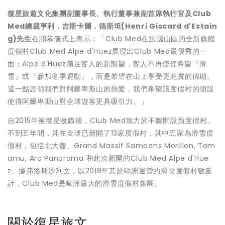
復星旅遊文化集團副董事長、執行董事兼副首席執行官及
Club
Med
總裁
亨利
．
吉斯卡爾
．
德斯坦
(Henri Giscard d'Estain
g)
先生
在開幕儀式上表示：「Club Med在法國山區的全新旗艦
度假村Club Med Alpe d'Huez展現出Club Med最優秀的一
面；Alpe d'Huez滿足客人的新期望，客人不再僅僅希望『滑
雪』或『參加冬季運動』，而是希望在山上享受更充實的假期。
這一點證明我們對阿爾卑斯山的熱愛，我們希望該度假村的開設
使得阿爾卑斯山對全球遊客更具吸引力。」
自2015年被復星收購後，Club Med致力於不斷開設新度假村。
不到五年間，其在全球已新開了13家度假村，其中五家為滑雪度
假村，包括北大壺、Grand Massif Samoens Morillon, Tom
amu, Arc Panorama 和此次新開的Club Med Alpe d'Hue
z。據弗洛斯沙利文，以2018年其於歐洲運營的滑雪度假村數量
計，Club Med是歐洲最大的滑雪度假村集團。
關於復星旅文