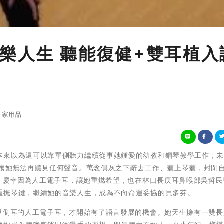
樂人生 聽能復健+雙耳植入
家用品
本來以為還可以靠單側聽力繼續從事她鍾愛的幼教和鋼琴教學工作，
，讓她無法再聽見任何聲音。萬念俱灰之下辭去工作、蓋上琴蓋，封閉
道！慶幸因為人工電子耳，讓她重燃希望，也在林口長庚耳鼻喉部吳哲
重撫琴鍵，繼續她的音樂人生，成為不向命運妥協的貝多芬。
了單側耳的人工電子耳，才開始有了語言發展的機會。她天生擁有一雙長