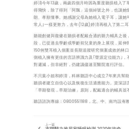
婷淯今年13歲，兩歲四個月時因為重度聽損植入
得飛快，除了得到「阿飄」這個綽號之外，也讓她
朗、孝順懂事。她感謝父母為她植入電子耳，讓她可
常人｣一樣更努力，去年(12歲)婷淯再植入了第
聽能創健與復健在聽損者配戴合適的聽力輔具之後
段，已從過去學齡或學齡前兒童的身上展現，延伸
150例雙耳植入個案並長期追蹤研究個案成效的
林
側植入擁有更佳的言語辨識力及｢聲源定位能力｣
對遞減，但非絕對，仍建議儘速至醫院進行評估。
不只葉小姐和婷淯，科林聽語中心成立7年來共幫助
聽損者建立自信心以及恢復生活適應能力。
資深語
「早期發現，早期治療」原則，配戴適合的輔具並
聽語諮詢專線：0800551188，北、中、南均設有
上一篇
市聯醫力推居家睡眠檢測 2020年均免...