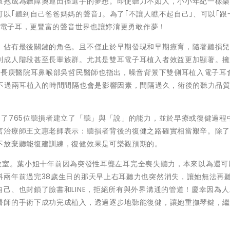
懷抱成為聽障奧運田徑選手的夢想。即使聽力不如人，小小年紀一樣
以｢聽到自己爸爸媽媽的聲音｣。為了｢不讓人瞧不起自己｣、可以｢跟
二耳電子耳，更豐富的聲音世界也讓婷淯更勇敢作夢！
，佔有最後關鍵的角色。且不僅止於早期發現和早期療育，隨著聽損
到成人階段甚至長輩族群。尤其是雙耳電子耳植入者效益更加顯著。
口長庚醫院耳鼻喉部吳哲民醫師
也指出，噪音背景下雙側耳植入電子耳
，不過兩耳植入的時間間隔也會是影響因素，間隔過久，術後的聽力品
了765位聽損者建立了「聽」與「說」的能力，並於早療或復健過程
言治療師王文惠老師
表示：聽損者背後的復健之路確實相當艱辛。除
不放棄聽能復建訓練，復健效果是可樂觀預期的。
設有教室。葉小姐十年前因為突發性耳聾左耳完全喪失聽力，本來以為還
料兩年前過完38歲生日的那天早上右耳聽力也突然消失，讓她無法再
己、也封鎖了臉書和LINE，拒絕所有與外界溝通的管道！慶幸因為
醫師的手術下成功完成植入，透過逐步地聽能復健，讓她重撫琴鍵，