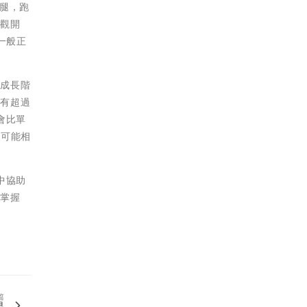
腿，跑
樂觀開
一般正
兒成長階
擁有超過
會比單
質可能相
中協助
了掌握
篇
易