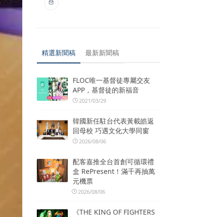
精選新聞稿
最新新聞稿
FLOC唯一基督徒專屬交友
APP，基督徒的新福音
2021/03/29
韓國新任駐台代表黃載皓返
回母校 巧遇文化大學同窗
2026/08/06
配客嘉推全台首創可循環禮
盒 RePresent！滿千再抽萬
元機票
2026/08/06
《THE KING OF FIGHTERS