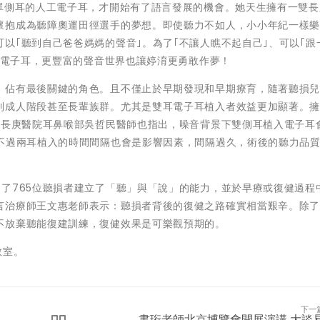
了單側耳的人工電子耳，才開始有了語言發展的機會。她天生擁有一雙長
懷抱成為聽障奧運田徑選手的夢想。即使聽力不如人，小小年紀一樣
以｢聽到自己爸爸媽媽的聲音｣。為了｢不讓人瞧不起自己｣、可以｢跟
二耳電子耳，更豐富的聲音世界也讓婷淯更勇敢作夢！
，佔有最後關鍵的角色。且不僅止於早期發現和早期療育，隨著聽損
到成人階段甚至長輩族群。尤其是雙耳電子耳植入者效益更加顯著。
口長庚醫院耳鼻喉部吳哲民醫師
也指出，噪音背景下雙側耳植入電子耳
，不過兩耳植入的時間間隔也會是影響因素，間隔過久，術後的聽力品
了765位聽損者建立了「聽」與「說」的能力，並於早療或復健過程
言治療師王文惠老師
表示：聽損者背後的復健之路確實相當艱辛。除
不放棄聽能復建訓練，復健效果是可樂觀預期的。
教室。
下一
書珩老師北京博覽會開展演講 大談