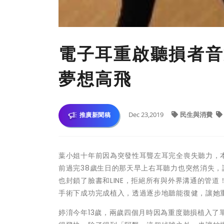
電子耳重啟聽損者音
夢想高飛
Dec 23,2019
民生與消費
推廣新聞稿
葉小姐十年前因為突發性耳聾左耳完全喪失聽力，
前過完38歲生日的那天早上右耳聽力也突然消失
也封鎖了臉書和LINE，拒絕所有與外界溝通的管
手術下成功完成植入，透過逐步地聽能復健，讓她
婷淯今年13歲，兩歲四個月時因為重度聽損植入