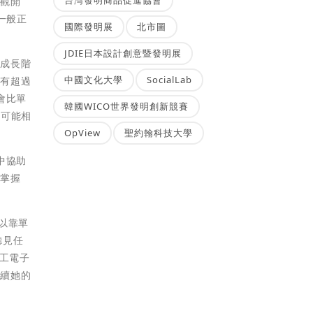
樂觀開
一般正
國際發明展
北市圖
JDIE日本設計創意暨發明展
兒成長階
中國文化大學
SocialLab
擁有超過
會比單
韓國WICO世界發明創新競賽
質可能相
OpView
聖約翰科技大學
中協助
了掌握
可以靠單
聽見任
人工電子
繼續她的