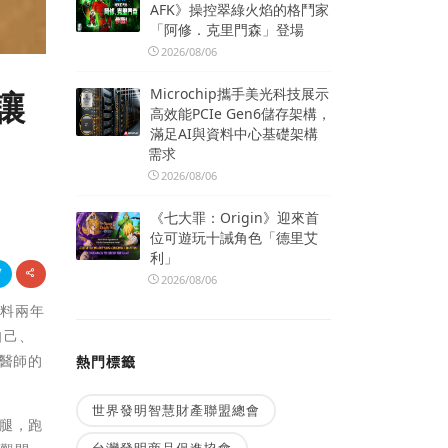
AFK》操控翠綠火焰的格鬥家
「阿修．克里門森」登場
2026/08/06
Microchip攜手美光科技展示
讓
高效能PCIe Gen6儲存架構，
滿足AI與資料中心基礎架構
需求
2026/08/06
《七大罪：Origin》迎來首
位可遊玩十誡角色「德里艾
利」
2026/08/06
未料兩年
自己、
民醫師的
熱門標籤
世界發明智慧財產聯盟總會
腿，跑
台灣發明商品促進協會