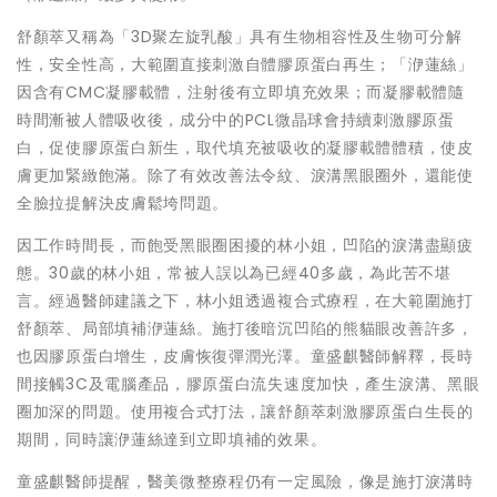
舒顏萃又稱為「3D聚左旋乳酸」具有生物相容性及生物可分解
性，安全性高，大範圍直接刺激自體膠原蛋白再生；「洢蓮絲」
因含有CMC凝膠載體，注射後有立即填充效果；而凝膠載體隨
時間漸被人體吸收後，成分中的PCL微晶球會持續刺激膠原蛋
白，促使膠原蛋白新生，取代填充被吸收的凝膠載體體積，使皮
膚更加緊緻飽滿。除了有效改善法令紋、淚溝黑眼圈外，還能使
全臉拉提解決皮膚鬆垮問題。
因工作時間長，而飽受黑眼圈困擾的林小姐，凹陷的淚溝盡顯疲
態。30歲的林小姐，常被人誤以為已經40多歲，為此苦不堪
言。經過醫師建議之下，林小姐透過複合式療程，在大範圍施打
舒顏萃、局部填補洢蓮絲。施打後暗沉凹陷的熊貓眼改善許多，
也因膠原蛋白增生，皮膚恢復彈潤光澤。童盛麒醫師解釋，長時
間接觸3C及電腦產品，膠原蛋白流失速度加快，產生淚溝、黑眼
圈加深的問題。使用複合式打法，讓舒顏萃刺激膠原蛋白生長的
期間，同時讓洢蓮絲達到立即填補的效果。
童盛麒醫師提醒，醫美微整療程仍有一定風險，像是施打淚溝時