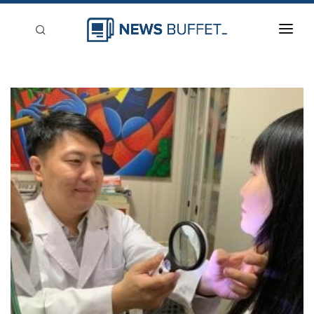
回到首頁
新聞稿分類
登入
刊登