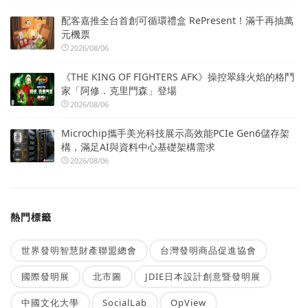
配客嘉推全台首創可循環禮盒 RePresent！滿千再抽萬
元機票
2026/08/06
《THE KING OF FIGHTERS AFK》操控翠綠火焰的格鬥
家「阿修．克里門森」登場
2026/08/06
Microchip攜手美光科技展示高效能PCIe Gen6儲存架
構，滿足AI與資料中心基礎架構需求
2026/08/06
熱門標籤
世界發明智慧財產聯盟總會
台灣發明商品促進協會
國際發明展
北市圖
JDIE日本設計創意暨發明展
中國文化大學
SocialLab
OpView