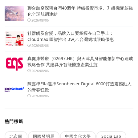
聯合航空深耕台灣40週年 持續投資市場、升級機隊並強
化全球航網連結
2026/08/06
社群觸及會變，品牌入口要掌握在自己手上：
Cloudmax 匯智推出 .tw／.台灣網域限時優惠
2026/08/06
真健康醫療（02697.HK）與天津具身智能創新中心達成
戰略合作 共建具身智能醫療產業生態
2026/08/06
陳嘉樺Ella選擇Sennheiser Digital 6000打造震撼動人
的青春狂歡
2026/08/06
熱門標籤
北市圖
國際發明展
中國文化大學
SocialLab