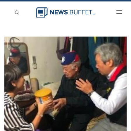
回到首頁
新聞稿分類
登入
刊登