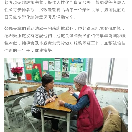
顧各項硬體設施完善，提供人性化且多元服務，鼓勵渠等考慮入
住並可安排參觀；另致送營養品給每一位榮民長輩，溫馨提醒近
日天氣多變化請注意保暖及活動安全。
榮民長輩們看到池處長的來訪揪感心，喚起從軍記憶侃侃而談，
感謝榮服處沒有忘記他們，池處長強調榮民伯伯們早年為國家犧
牲奉獻，輔導會及本處責無旁貸做好服務照顧工作，並預祝伯伯
們新的一年平安健康快樂。