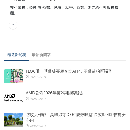
核心業務：榮民(眷)就醫、就養、就學、就業、退除給付與服務照
顧。
精選新聞稿
最新新聞稿
FLOC唯一基督徒專屬交友APP，基督徒的新福音
2021/03/29
AMD公佈2026年第2季財務報告
2026/08/07
防蚊大作戰！臭味滾零DEET防蚊噴霧 長效8小時 貓狗安
心用
2026/08/07