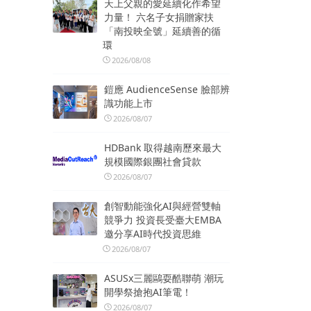
天上父親的愛延續化作希望
力量！ 六名子女捐贈家扶
「南投映全號」延續善的循
環
2026/08/08
鎧應 AudienceSense 臉部辨
識功能上市
2026/08/07
HDBank 取得越南歷來最大
規模國際銀團社會貸款
2026/08/07
創智動能強化AI與經營雙軸
競爭力 投資長受臺大EMBA
邀分享AI時代投資思維
2026/08/07
ASUSx三麗鷗耍酷聯萌 潮玩
開學祭搶抱AI筆電！
2026/08/07