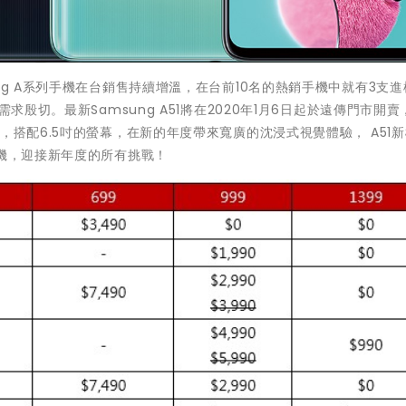
ng A系列手機在台銷售持續增溫，在台前10名的熱銷手機中就有3支
求殷切。最新Samsung A51將在2020年1月6日起於遠傳門市開賣
，搭配6.5吋的螢幕，在新的年度帶來寬廣的沈浸式視覺體驗， A51
手機，迎接新年度的所有挑戰！