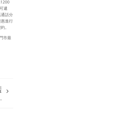
200
可遞
話通話分
優惠進行
契約。
依門市最
篇
厚
.