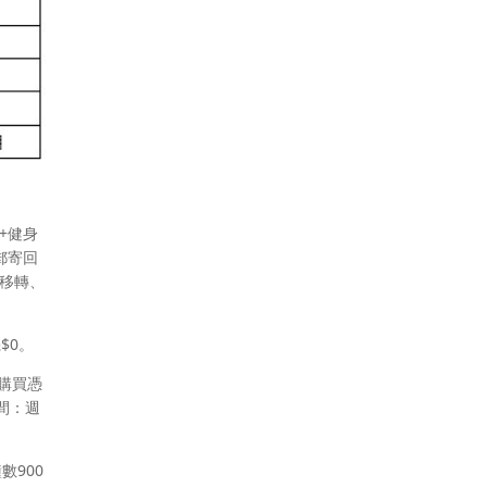
h+健身
需郵寄回
得移轉、
$0。
傳購買憑
間：週
數900