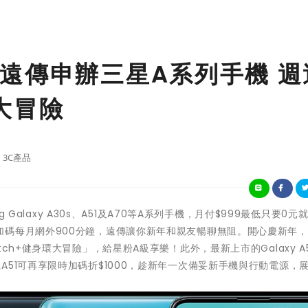
遠傳申辦三星A系列手機 週
環大冒險
3C產品
g Galaxy A30s、A51及A70等A系列手機，月付$999最低只要0元
加碼每月網外900分鐘，遠傳讓你新年和親友暢聊無阻。開心慶新年
h+健身環大冒險」，給星粉A級享樂！此外，最新上市的Galaxy A5
51可再享限時加碼折$1000，趁新年一次備妥新手機與行動電源，