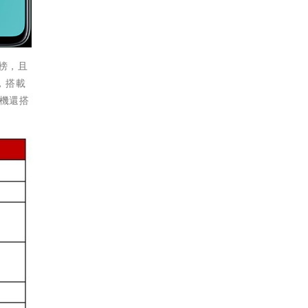
進榜，且
，搭載
新機還搭