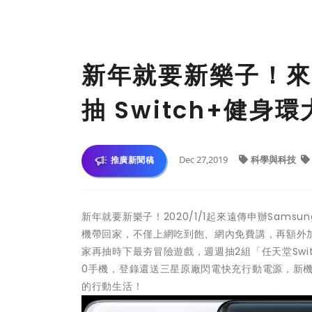
新年就要新樂子！來
抽 Switch+健身
Dec 27,2019
科學與科技
推廣新聞稿
新年就要新樂子！2020/1/1起來遠傳申辦Samsun
機帶回家，不僅上網吃到飽、網內免費講，再額外
家再抽時下最夯冒險遊戲，週週抽2組「任天堂Switc
0手機，登錄還送三星原廠閃電快充行動電源，新機A
的行動生活！