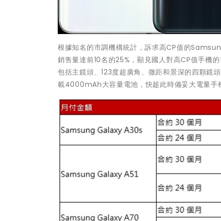
根據知名的市調機構統計，訴求高CP值的Samsu
銷售量達前10名的25%，顯見國人對高CP值手機的需
包括主鏡頭、123度超廣角、微距和景深的四顆鏡頭
載4000mAh大容量電池，快趁此時備妥大電量