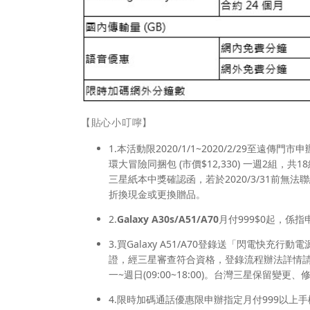
【貼心小叮嚀】
1.本活動限2020/1/1~2020/2/29至遠傳門市
環大冒險同捆包 (市價$12,330) 一週2組，
三星紙本中獎確認函，若於2020/3/31前
折換現金或更換贈品。
2.
Galaxy A30s/A51/A70
月付999$0起，係指申
3.買Galaxy A51/A70登錄送「閃電快充
證，經三星審查符合資格，登錄流程辦法詳情請見
一~週日(09:00~18:00)。台灣三星保留
4.限時加碼通話優惠限申辦指定月付999以上手機