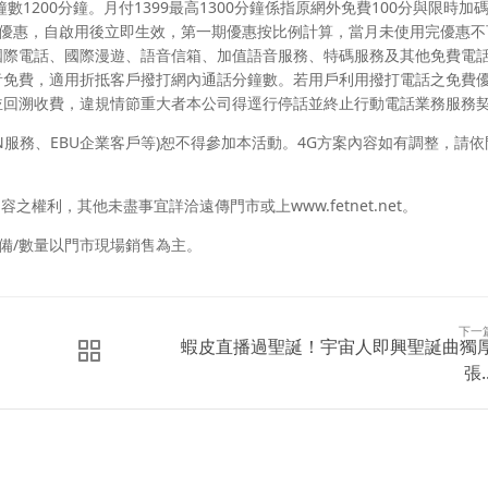
1200分鐘。月付1399最高1300分鐘係指原網外免費100分與限時加碼1
通話優惠，自啟用後立即生效，第一期優惠按比例計算，當月未使用完優惠不
國際電話、國際漫遊、語音信箱、加值語音服務、特碼服務及其他免費電
音免費，適用折抵客戶撥打網內通話分鐘數。若用戶利用撥打電話之免費
並回溯收費，違規情節重大者本公司得逕行停話並終止行動電話業務服務
PN服務、EBU企業客戶等)恕不得參加本活動。4G方案內容如有調整，請
權利，其他未盡事宜詳洽遠傳門市或上www.fetnet.net。
/配備/數量以門市現場銷售為主。
下一
蝦皮直播過聖誕！宇宙人即興聖誕曲獨
張..