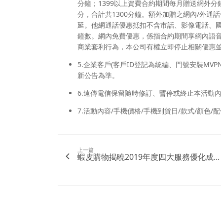
分鐘；1399以上資費合約期間每月贈送網外分鐘數
分，合計共1300分鐘。額外加贈之網內/外
延。他網通話優惠抵扣不含市話、影像電話、
鐘數。網內免費優惠，係指合約期間享網內語
商業套利行為，本公司有權立即停止相關優惠
5.企業客戶(客戶ID登記為統編、門號安裝MV
新公告為準。
6.遠傳電信保留隨時修訂、暫停或終止本活動內容之
7.活動內容/手機價格/手機到貨日/款式/顏色
上一篇
蝦皮購物揭曉2019年度四大服務優化成...