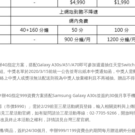
申辦4G指定方案，搭配Galaxy A30s/A51/A70即可參加週週抽任天堂Switc
共18組。中獎名單於2020/3/15前統一公告並寄出紙本中獎通知函，中獎人
無法聯絡上中獎人或獎項無法配送則視為中獎人放棄權利且不再補抽。贈品不
辦4G指定999資費方案搭配Samsung Galaxy A30s並簽約30個月享手機
行動電源（市價$990）」需於2/29前至三星活動網頁登錄，輸入相關資料與上
三星活動官網，如有疑問請洽三星活動專線：02-7705-9266，開放時
變更、修改及終止本活動之權利，詳情請見台灣三星官網。
/商品，簽約24/30個月。申辦999/1199資費合約期間每月贈送網外分鐘