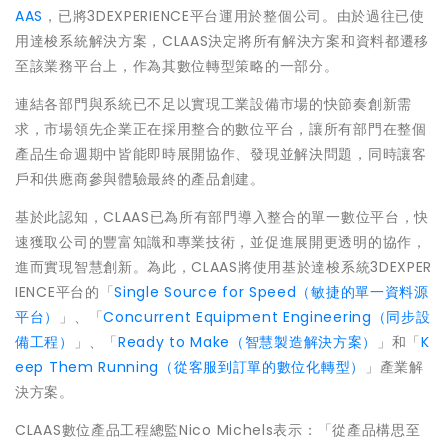
AAS
，已將3DEXPERIENCE平台運用於整個公司。由於過往已使
用達梭系統解決方案，CLAAS決定將所有解決方案和資料都遷移
至該業務平台上，作為其數位轉型策略的一部分。
連結各部門與系統已不足以實現工業設備市場的快節奏創新需
求，市場領先企業正在採用整合的數位平台，讓所有部門在整個
產品生命週期中皆能即時展開協作、發現並解決問題，同時讓客
戶和供應商參與體驗最終的產品創建。
基於此認知，CLAAS已為所有部門導入整合的單一數位平台，快
速獲取公司的豐富知識和專業技術，並促進展開更透明的協作，
進而實現智慧創新。為此，CLAAS將使用基於達梭系統3DEXPER
IENCE平台的「
Single Source for Speed（敏捷的單一資料源
平台）
」、「
Concurrent Equipment Engineering（同步設
備工程）
」、「
Ready to Make（智慧製造解決方案）
」和「
K
eep Them Running（從客服到訂單的數位化轉型）
」產業解
決方案。
CLAAS數位產品工程總監Nico Michels表示：「從產品構思至