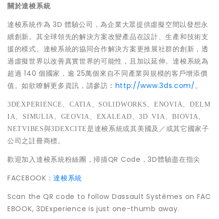
關於達梭系統
達梭系統作為 3D 體驗公司，為企業大眾提供虛擬空間以發想永
續創新。其全球領先的解決方案改變產品在設計、生產和技術支
援的模式。達梭系統的協同合作解決方案更推展社群的創新，透
過虛擬世界以改善真實世界的可能性，且加以延伸。達梭系統為
超過 140 個國家，逾 25萬個來自不同產業與規模的客戶增添價
值。如欲瞭解更多資訊，請參訪︰
http://www.3ds.com/
。
3DEXPERIENCE
、
CATIA
、
SOLIDWORKS
、
ENOVIA
、
DELM
IA
、
SIMULIA
、
GEOVIA
、
EXALEAD
、
3D VIA
、
BIOVIA
、
NETVIBES
與
3DEXCITE
是達梭系統或其美國及／或其它國家子
公司之註冊商標。
歡迎加入達梭系統粉絲團，掃描QR Code，3D體驗盡在指尖
FACEBOOK：
達梭系統
Scan the QR code to follow Dassault Systèmes on FAC
EBOOK, 3DExperience is just one-thumb away.