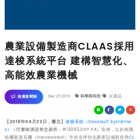
農業設備製造商CLAAS採用
達梭系統平台 建構智慧化、
高能效農業機械
Dec 27,2019
科學與科技
3C產品
推廣新聞稿
【
2019
年
04
月
22
日
，
臺北】
達梭系統（Dassault Système
s）
（巴黎歐洲證券交易所：
#13065,DSY.PA）宣佈，位於德國
哈爾塞溫克爾（Harsewinkel）市的全球領先農業設備製造商
CL