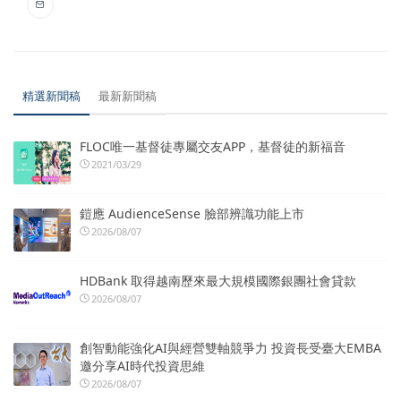
精選新聞稿
最新新聞稿
FLOC唯一基督徒專屬交友APP，基督徒的新福音
2021/03/29
鎧應 AudienceSense 臉部辨識功能上市
2026/08/07
HDBank 取得越南歷來最大規模國際銀團社會貸款
2026/08/07
創智動能強化AI與經營雙軸競爭力 投資長受臺大EMBA
邀分享AI時代投資思維
2026/08/07