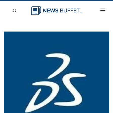
回到首頁
新聞稿分類
登入
刊登