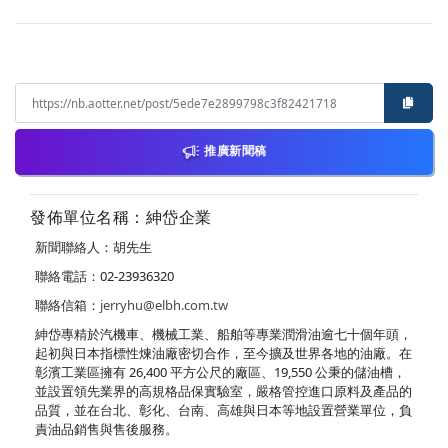
推廣新聞稿
發佈單位名稱：紳岱企業
新聞聯絡人：胡先生
聯絡電話：02-23936320
聯絡信箱：
jerryhu@elbh.com.tw
紳岱專精於汽機車、機械工業、船舶等專業潤滑油逾七十個年頭，
起初與日本指標性煉油廠密切合作，至今擴及世界各地的油廠。在
彰濱工業區擁有 26,400 平方公尺的廠區、19,550 公秉的儲油槽，
並設置領先業界的高規格品保實驗室，嚴格管控進口原料及產品的
品質，並在台北、彰化、台南、高雄與日本等地設置營業單位，負
責油品銷售與售後服務。