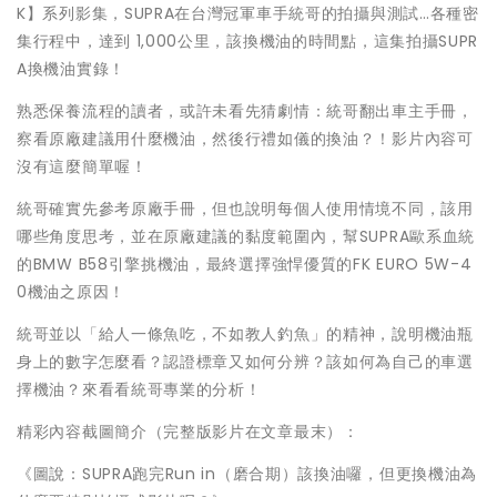
K】系列影集，SUPRA在台灣冠軍車手統哥的拍攝與測試…各種密
集行程中，達到 1,000公里，該換機油的時間點，這集拍攝SUPR
A換機油實錄！
熟悉保養流程的讀者，或許未看先猜劇情：統哥翻出車主手冊，
察看原廠建議用什麼機油，然後行禮如儀的換油？！影片內容可
沒有這麼簡單喔！
統哥確實先參考原廠手冊，但也說明每個人使用情境不同，該用
哪些角度思考，並在原廠建議的黏度範圍內，幫SUPRA歐系血統
的BMW B58引擎挑機油，最終選擇強悍優質的FK EURO 5W-4
0機油之原因！
統哥並以「給人一條魚吃，不如教人釣魚」的精神，說明機油瓶
身上的數字怎麼看？認證標章又如何分辨？該如何為自己的車選
擇機油？來看看統哥專業的分析！
精彩內容截圖簡介（完整版影片在文章最末）：
《圖說：SUPRA跑完Run in（磨合期）該換油囉，但更換機油為