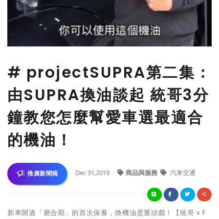
# projectSUPRA第二集：
由SUPRA換油談起 統哥3分
鐘教您怎麼幫愛車選最適合
的機油！
Dec 31,2019
商品與服務
汽車交通
推廣新聞稿
新車開過「磨合期」的首次保養，換機油是重頭戲！【統哥 x F