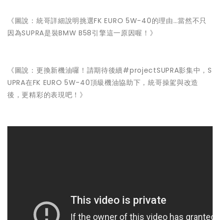
《圖說：統哥詳細說明挑選FK EURO 5W-40的理由…當然不只
因為SUPRA是裝BMW B58引擎這一原因喔！》
《圖說：更換新機油囉！請期待後續#projectSUPRA影集中，S
UPRA在FK EURO 5W-40頂級機油協助下，統哥操駕與改造
後，更精彩的表現吧！》