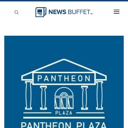
回到首頁
新聞稿分類
登入
刊登