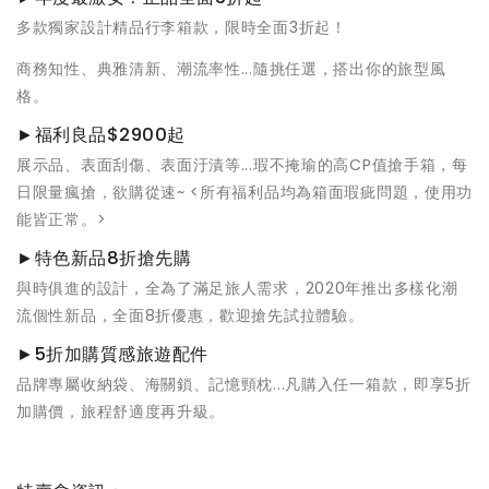
多款獨家設計精品行李箱款，限時全面3折起！
商務知性、典雅清新、潮流率性...隨挑任選，搭出你的旅型風
格。
►福利良品$2900起
展示品、表面刮傷、表面汙漬等...瑕不掩瑜的高CP值搶手箱，每
日限量瘋搶，欲購從速~ <所有福利品均為箱面瑕疵問題，使用功
能皆正常。>
►特色新品8折搶先購
與時俱進的設計，全為了滿足旅人需求，2020年推出多樣化潮
流個性新品，全面8折優惠，歡迎搶先試拉體驗。
►5折加購質感旅遊配件
品牌專屬收納袋、海關鎖、記憶頸枕...凡購入任一箱款，即享5折
加購價，旅程舒適度再升級。