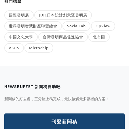
熱門標籤
國際發明展
JDIE日本設計創意暨發明展
世界發明智慧財產聯盟總會
SocialLab
OpView
中國文化大學
台灣發明商品促進協會
北市圖
ASUS
Microchip
NEWSBUFFET 新聞稿自助吧
新聞稿的好去處，三分鐘上稿完成，最快接觸最多讀者的方案！
刊登新聞稿