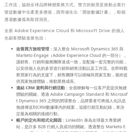
工作流，協助全球品牌轉變業務方式。雙方的願景是推動企業行
號從數據中生產更多價值，因而催生出「開放數據計畫」，盼能
透過數據孤島取得洞見。
全新
Adobe Experience Cloud
和
Microsoft Drive
的個人
化顧客體驗
進展包括：
改善買方旅程管理
：深入整合 Microsoft Dynamics 365 與
Marketo Engage（Adobe Experience Cloud 的一部分），
讓銷售、行銷和服務團隊達成一致，並配備一套完整的功能，
以安排個人化的多管道行銷和銷售活動以及工作流。在即時觀
察買家行為的支援下，銷售團隊可以積極與買家互動，最終提
供買家無縫體驗，推動業務成長。
連結
CRM
資料與行銷活動
：全面瞭解每一位客戶是提供無縫
體驗的關鍵。透過 Adobe Campaign Standard 和 Microsof
t Dynamics 365 之間的閉環整合，品牌業者可將個人化訊息
無縫傳送到CRM數據庫內的檔案，追蹤行銷互動紀錄，來決
定最為相關的後續行動。
帳戶的定向和程式化歸因
：LinkedIn 身為全球最大專業網
站，是許多 B2B 行銷人員成功的關鍵。透過整合 Marketo E