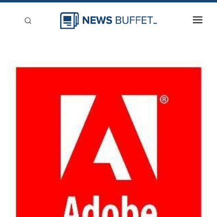
回到首頁
新聞稿分類
登入
刊登