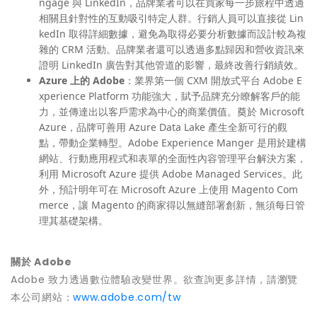
ngage 與 LinkedIn，品牌業者可以在買家每一步旅程中透過
相關且針對性的互動吸引特定人群。行銷人員可以直接從 Lin
kedIn 取得詳細數據，避免為取得必要分析數據而設計較為複
雜的 CRM 活動。品牌業者還可以透過多點歸因和營收資訊來
證明 LinkedIn 廣告對其他管道的影響，最終改善行銷績效。
Azure
上的
Adobe
：業界第一個 CXM 開放式平台 Adobe E
xperience Platform 功能強大，賦予品牌充分瞭解客戶的能
力，並傳達出以客戶需求為中心的商業價值。奠於 Microsoft
Azure，品牌可善用 Azure Data Lake 產生全新可行的觀
點，帶動企業轉型。Adobe Experience Manger 是用於建構
網站、行動應用程式和表單的全面性內容管理平台解決方案，
利用 Microsoft Azure 提供 Adobe Managed Services。此
外，預計明年可在 Microsoft Azure 上使用 Magento Com
merce，讓 Magento 的商家得以無縫部署創新，無須每日管
理其基礎架構。
關於
Adobe
Adobe 致力透過數位體驗改變世界。欲查詢更多詳情，請瀏覽
本公司網站：
www.adobe.com/tw