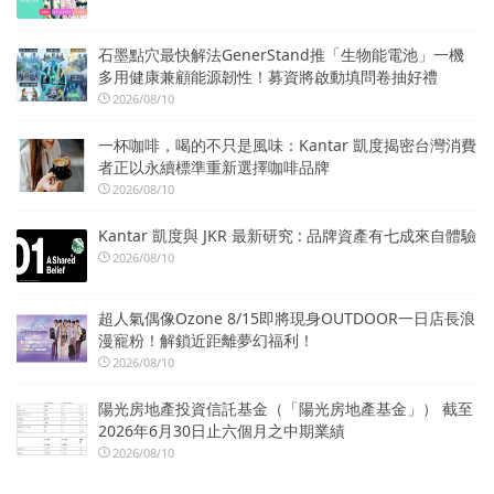
石墨點穴最快解法GenerStand推「生物能電池」一機
多用健康兼顧能源韌性！募資將啟動填問卷抽好禮
2026/08/10
一杯咖啡，喝的不只是風味：Kantar 凱度揭密台灣消費
者正以永續標準重新選擇咖啡品牌
2026/08/10
Kantar 凱度與 JKR 最新研究 : 品牌資產有七成來自體驗
2026/08/10
超人氣偶像Ozone 8/15即將現身OUTDOOR一日店長浪
漫寵粉！解鎖近距離夢幻福利！
2026/08/10
陽光房地產投資信託基金（「陽光房地產基金」） 截至
2026年6月30日止六個月之中期業績
2026/08/10