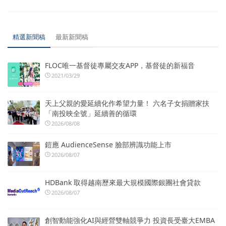
精選新聞稿
最新新聞稿
FLOC唯一基督徒專屬交友APP，基督徒的新福音
2021/03/29
天上父親的愛延續化作希望力量！ 六名子女捐贈家扶
「南投映全號」延續善的循環
2026/08/08
鎧應 AudienceSense 臉部辨識功能上市
2026/08/07
HDBank 取得越南歷來最大規模國際銀團社會貸款
2026/08/07
創智動能強化AI與經營雙軸競爭力 投資長受臺大EMBA