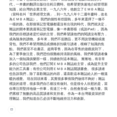
代，一本書的翻譯出版往往耗日費時。他希望更快速地介紹管理新
知識，給台灣的企業主管。一九八六年，他創立了ＥＭＢＡ雜誌
（當時名叫「世界經理文摘」，到一九九八年十二週年慶時，改名
為ＥＭＢＡ雜誌）。 我們的個性有些固執，多年來選擇了一條不
一樣的路。在那個筆記型電腦都還沒有出現的時代，我們就決定，
雜誌的開本要跳過筆記型電腦，像一本書那樣（或說iPad）。因為
我們的目標讀者是忙碌的主管，我們希望讓他們的閱讀沒有壓力，
成為隨身的讀物。 多年來，我們不送贈品，更不用說登機箱或後
背包。我們不希望用贈品或價格折扣吸引讀者，模糊了知識的焦
點。 我們甚至不在書店、超商零售，因為在零售的遊戲規則下，
為了要爭搶注意，我們恐怕很難維持清新的風格。我們希望讀者像
加入一個知識俱樂部一樣，持續收到這本雜誌。 漸漸地，有非常
多的公司告訴我們，他們訂閱ＥＭＢＡ雜誌給主管，成為提升主管
能力的工具書；有些公司則用ＥＭＢＡ雜誌開讀書會。 很多讀者
也告訴我們，除了喜歡雜誌的內容，還喜歡這本雜誌給人的一種溫
暖的感覺。 現在回頭來看，其實很多事情我們做得不夠好；雜誌
裡說的道理，很多我們自己都沒有做到。但是很令人欣慰的是，當
你專注而堅持地做一件事，長達三十年，自然會形成一種力量。我
們累積了無數的高品質讀者和支持者。 作為一本台灣最資深的管
理雜誌，我們知道自己必須不斷地維持活力和創新。