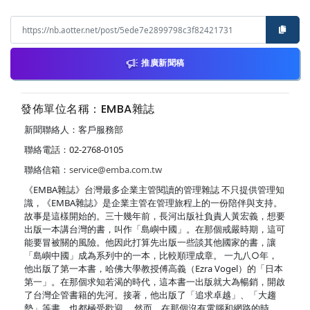
推廣新聞稿
發佈單位名稱：EMBA雜誌
新聞聯絡人：客戶服務部
聯絡電話：02-2768-0105
聯絡信箱：
service@emba.com.tw
《EMBA雜誌》台灣最多企業主管閱讀的管理雜誌 不只提供管理知
識，《EMBA雜誌》是企業主管在管理旅程上的一份陪伴與支持。
故事是這樣開始的。三十幾年前，長河出版社負責人黃宏義，想要
出版一本講台灣的書，叫作「島嶼中國」。在那個戒嚴時期，這可
能要冒被關的風險。他因此打算先出版一些談其他國家的書，讓
「島嶼中國」成為系列中的一本，比較順理成章。 一九八○年，
他出版了第一本書，哈佛大學教授傅高義（Ezra Vogel）的「日本
第一」。在那個求知若渴的時代，這本書一出版就大為暢銷，開啟
了台灣企管書籍的先河。接著，他出版了「追求卓越」、「大趨
勢」等書，也都極受歡迎。 然而，在那個沒有電腦和網路的時