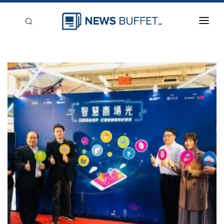
回到首頁
新聞稿分類
登入
刊登