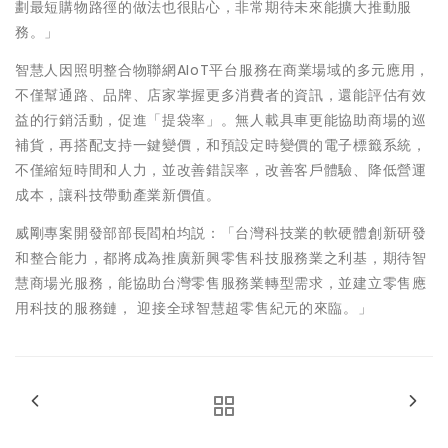
劃最短購物路徑的做法也很貼心，非常期待未來能擴大推動服
務。」
智慧人因照明整合物聯網AIoT平台服務在商業場域的多元應用，
不僅幫通路、品牌、店家掌握更多消費者的資訊，還能評估有效
益的行銷活動，促進「提袋率」。無人載具車更能協助商場的巡
補貨，再搭配支持一鍵變價，和預設定時變價的電子標籤系統，
不僅縮短時間和人力，並改善錯誤率，改善客戶體驗、降低營運
成本，讓科技帶動產業新價值。
威剛專案開發部部長閻柏均説：「台灣科技業的軟硬體創新研發
和整合能力，都將成為推廣新興零售科技服務業之利基，期待智
慧商場光服務，能協助台灣零售服務業轉型需求，並建立零售應
用科技的服務鏈， 迎接全球智慧超零售紀元的來臨。」