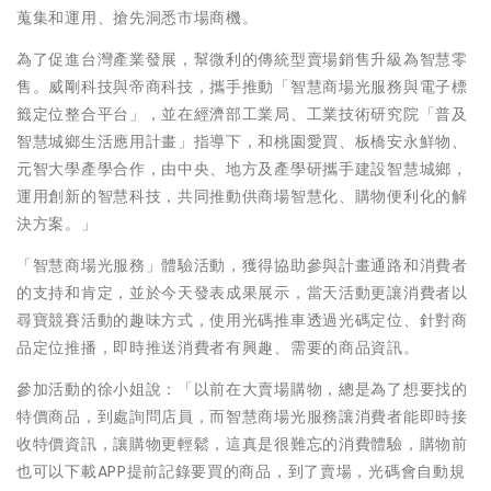
蒐集和運用、搶先洞悉市場商機。
為了促進台灣產業發展，幫微利的傳統型賣場銷售升級為智慧零
售。威剛科技與帝商科技，攜手推動「智慧商場光服務與電子標
籤定位整合平台」，並在經濟部工業局、工業技術研究院「普及
智慧城鄉生活應用計畫」指導下，和桃園愛買、板橋安永鮮物、
元智大學產學合作，由中央、地方及產學研攜手建設智慧城鄉，
運用創新的智慧科技，共同推動供商場智慧化、購物便利化的解
決方案。」
「智慧商場光服務」體驗活動，獲得協助參與計畫通路和消費者
的支持和肯定，並於今天發表成果展示，當天活動更讓消費者以
尋寶競賽活動的趣味方式，使用光碼推車透過光碼定位、針對商
品定位推播，即時推送消費者有興趣、需要的商品資訊。
參加活動的徐小姐說：「以前在大賣場購物，總是為了想要找的
特價商品，到處詢問店員，而智慧商場光服務讓消費者能即時接
收特價資訊，讓購物更輕鬆，這真是很難忘的消費體驗，購物前
也可以下載APP提前記錄要買的商品，到了賣場，光碼會自動規