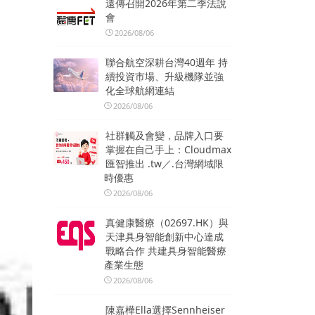
遠傳召開2026年第二季法說
會
2026/08/06
聯合航空深耕台灣40週年 持
續投資市場、升級機隊並強
化全球航網連結
2026/08/06
社群觸及會變，品牌入口要
掌握在自己手上：Cloudmax
匯智推出 .tw／.台灣網域限
時優惠
2026/08/06
真健康醫療（02697.HK）與
天津具身智能創新中心達成
戰略合作 共建具身智能醫療
產業生態
2026/08/06
陳嘉樺Ella選擇Sennheiser