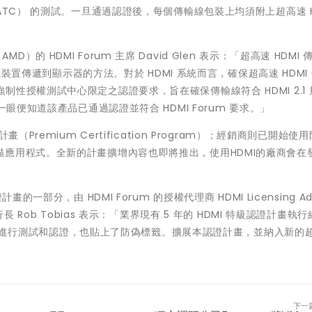
enter，ATC） 的測試。一旦通過認證後，每個傳輸線包裝上均須附上超高速 H
AMD）的 HDMI Forum 主席 David Glen 表示：「超高速 HDMI
訊源裝置傳遞到顯示器的方法。對於 HDMI 系統而言，確保超高速 HDMI
um 的強制性授權測試中心限定之認證要求，旨在確保傳輸線符合 HDMI 2.1
眼便知道該產品已通過認證並符合 HDMI Forum 要求。」
Premium Certification Program）；經銷商則已開始使
應用程式。全新的計畫擴增內容也即將推出，使用HDMI的廠商會在
部分，由 HDMI Forum 的授權代理商 HDMI Licensing Adm
LA 執行長 Rob Tobias 表示：「業界現有 5 年的 HDMI 特級認證計畫執
 傳輸線進行測試和認證，也貼上了防偽標籤。擴展本認證計畫，並納入新的
」
下一