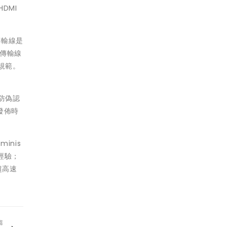
DMI
 傳輸線是
 傳輸線
 規範。
用防偽認
發佈時
inis
行經驗；
超高速
篇