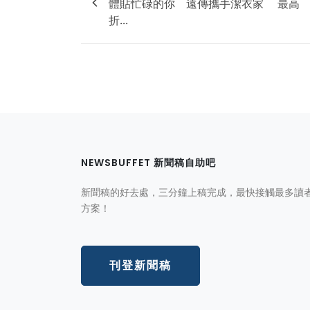
體貼忙碌的你 遠傳攜手潔衣家 最高
折...
NEWSBUFFET 新聞稿自助吧
新聞稿的好去處，三分鐘上稿完成，最快接觸最多讀
方案！
刊登新聞稿