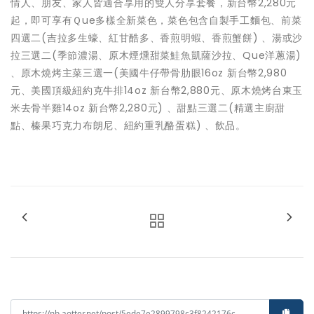
情人、朋友、家人皆適合享用的雙人分享套餐，新台幣2,280元
起，即可享有Ｑue多樣全新菜色，菜色包含自製手工麵包、前菜
四選二(吉拉多生蠔、紅甘酷多、香煎明蝦、香煎蟹餅) 、湯或沙
拉三選二(季節濃湯、原木煙燻甜菜鮭魚凱薩沙拉、Que洋蔥湯)
、原木燒烤主菜三選一(美國牛仔帶骨肋眼16oz 新台幣2,980
元、美國頂級紐約克牛排14oz 新台幣2,880元、原木燒烤台東玉
米去骨半雞14oz 新台幣2,280元) 、甜點三選二(精選主廚甜
點、榛果巧克力布朗尼、紐約重乳酪蛋糕) 、飲品。