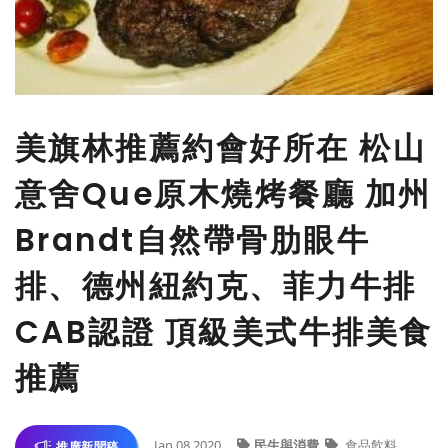
美旗林推薦約會好所在 松山
意舍Que原木燒烤餐廳 加州
Brandt自然帶骨肋眼牛
排、德州紐約克、菲力牛排
CAB認證 頂級美式牛排美食
推薦
Jan 08,2020
民生與消費
食品飲料
推廣新聞稿