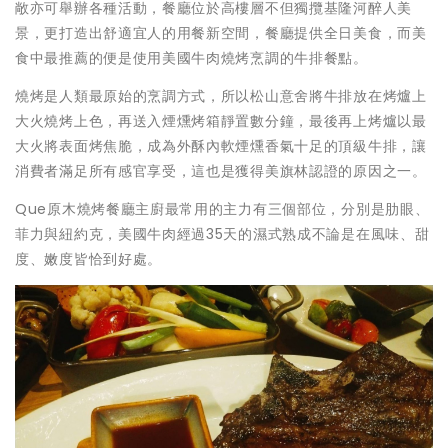
敞亦可舉辦各種活動，餐廳位於高樓層不但獨攬基隆河醉人美
景，更打造出舒適宜人的用餐新空間，餐廳提供全日美食，而美
食中最推薦的便是使用美國牛肉燒烤烹調的牛排餐點。
燒烤是人類最原始的烹調方式，所以松山意舍將牛排放在烤爐上
大火燒烤上色，再送入煙燻烤箱靜置數分鐘，最後再上烤爐以最
大火將表面烤焦脆，成為外酥內軟煙燻香氣十足的頂級牛排，讓
消費者滿足所有感官享受，這也是獲得美旗林認證的原因之一。
Que原木燒烤餐廳主廚最常用的主力有三個部位，分別是肋眼、
菲力與紐約克，美國牛肉經過35天的濕式熟成不論是在風味、甜
度、嫩度皆恰到好處。