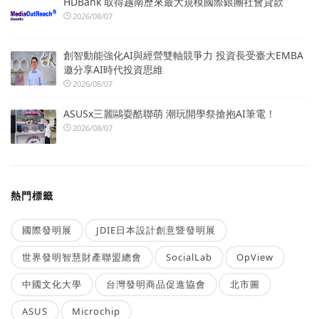
HDBank 取得越南歷來最大規模國際銀團社會貸款
2026/08/07
創智動能強化AI與經營雙軸競爭力 投資長受臺大EMBA
邀分享AI時代投資思維
2026/08/07
ASUSx三麗鷗耍酷聯萌 潮玩開學祭搶抱AI筆電！
2026/08/07
熱門標籤
國際發明展
JDIE日本設計創意暨發明展
世界發明智慧財產聯盟總會
SocialLab
OpView
中國文化大學
台灣發明商品促進協會
北市圖
ASUS
Microchip