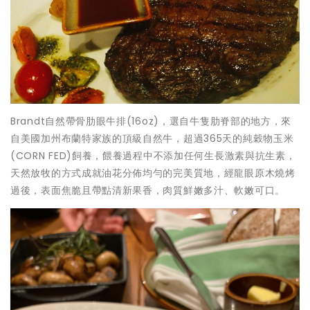
Brandt自然帶骨肋眼牛排(16oz)，選自牛隻肋脊部的地方，來
自美國加州布蘭特家族的頂級自然牛，超過365天的純穀物玉米
(CORN FED)飼養，餵養過程中不添加任何生長激素與抗生素，
天然放牧的方式成就油花分佈均勻的完美質地，經龍眼原木燒烤
過後，表面焦脆且帶點清新果香，肉質鮮嫩多汁、軟嫩可口。