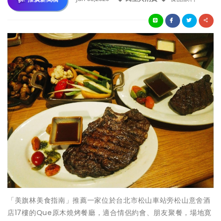
「美旗林美食指南」推薦一家位於台北市松山車站旁松山意舍酒
店17樓的Que原木燒烤餐廳，適合情侶約會、朋友聚餐，場地寛