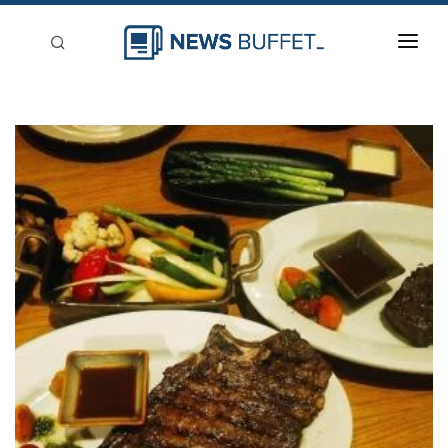
回到首頁
新聞稿分類
登入
刊登