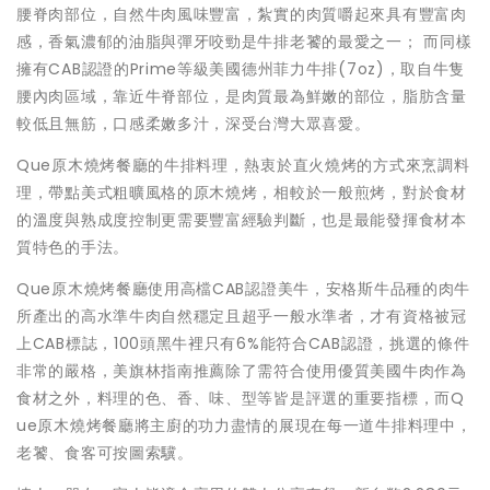
腰脊肉部位，自然牛肉風味豐富，紮實的肉質嚼起來具有豐富肉
感，香氣濃郁的油脂與彈牙咬勁是牛排老饕的最愛之一； 而同樣
擁有CAB認證的Prime等級美國德州菲力牛排(7oz)，取自牛隻
腰內肉區域，靠近牛脊部位，是肉質最為鮮嫩的部位，脂肪含量
較低且無筋，口感柔嫩多汁，深受台灣大眾喜愛。
Que原木燒烤餐廳的牛排料理，熱衷於直火燒烤的方式來烹調料
理，帶點美式粗曠風格的原木燒烤，相較於一般煎烤，對於食材
的溫度與熟成度控制更需要豐富經驗判斷，也是最能發揮食材本
質特色的手法。
Que原木燒烤餐廳使用高檔CAB認證美牛，安格斯牛品種的肉牛
所產出的高水準牛肉自然穩定且超乎一般水準者，才有資格被冠
上CAB標誌，100頭黑牛裡只有6%能符合CAB認證，挑選的條件
非常的嚴格，美旗林指南推薦除了需符合使用優質美國牛肉作為
食材之外，料理的色、香、味、型等皆是評選的重要指標，而Q
ue原木燒烤餐廳將主廚的功力盡情的展現在每一道牛排料理中，
老饕、食客可按圖索驥。